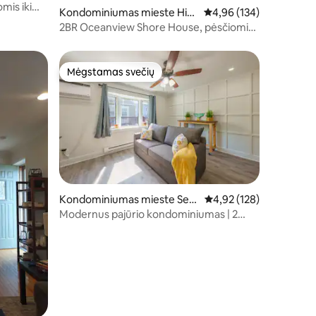
mis iki
Kondominiumas mieste Hig
Vidutinis įvertinimas: 4,
4,96 (134)
hlands
2BR Oceanview Shore House, pėsčiomis
iki paplūdimio/naktinio gyvenimo
Mėgstamas svečių
Mėgstamas svečių
Kondominiumas mieste Sea
Vidutinis įvertinimas: 4,
4,92 (128)
side Heights
Modernus pajūrio kondominiumas | 2
kvartalai iki paplūdimio + vieta pastatyti
automobilį