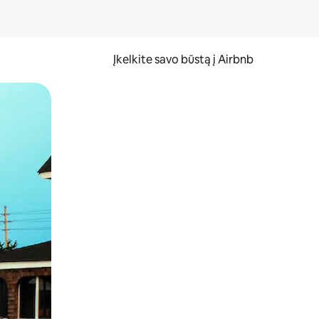
Įkelkite savo būstą į Airbnb
er ekraną.