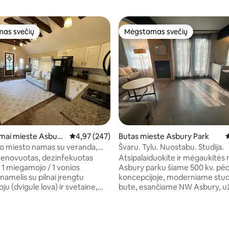
as svečių
Mėgstamas svečių
as svečių
Mėgstamas svečių
mai mieste Asbury
Vidutinis įvertinimas: 4,97 iš 5, atsiliepimų: 247
4,97 (247)
Butas mieste Asbury Park
V
o miesto namas su veranda,
Švaru. Tylu. Nuostabu. Studija.
as, lauko dušas
 renovuotas, dezinfekuotas
Atsipalaiduokite ir mėgaukitės
 1 miegamojo / 1 vonios
Asbury parku šiame 500 kv. pėd
namelis su pilnai įrengtu
koncepcijoje, moderniame studi
u (dvigule lova) ir svetaine,
bute, esančiame NW Asbury, už
a odinė sofa-lova (dvigulė). Prie
mylios nuo paplūdimio. Mėgaukitės pilnai
jimo yra veranda rytinei kavai
įrengta virtuve, indaplove ir vy
iniam kokteiliui. Pilnai įrengta
šaldytuvu. GREITAS Wi-Fi ir 65co
3 iš 5, atsiliepimų: 282
istui gaminti ir ruošti maistą
išmanusis televizorius. Poliruotos