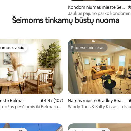
Kondominiumas mieste Sea
V
side Park
Jaukus pajūrio parko kondomi
Šeimoms tinkamų būstų nuoma
amas svečių
Superšeimininkas
mėgstamiausias
Superšeimininkas
este Belmar
Vidutinis įvertinimas: 4,97 iš 5, atsiliepimų: 107
4,97 (107)
Namas mieste Bradley Beac
V
h
tedžas pėsčiomis iki Belmaro
Sandy Toes & Salty Kisses - dra
6 iš 5, atsiliepimų: 254
o.
augintiniams!