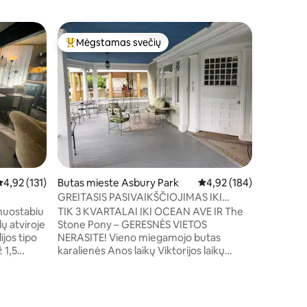
Namas m
Mėgstamas svečių
Mėgs
Svečių mėgstamiausias
Svečių 
nship
Prabangu
sale ir ž
Sveiki atvykę
paplūdim
prabanga
4 vonios
esančiame
pėsčiomi
vaizdu į 
viešbučio
įrengtas 
žaidimais
idutinis įvertinimas: 4,92 iš 5, atsiliepimų: 131
4,92 (131)
Butas mieste Asbury Park
Vidutinis įvertinimas: 4,
4,92 (184)
minučių 
Asbury pa
GREITASIS PASIVAIKŠČIOJIMAS IKI
parduotu
ASBURY PARKO LENTOS IR
 nuostabiu
TIK 3 KVARTALAI IKI OCEAN AVE IR The
Grove mie
PAPLŪDIMIO!!
ų atviroje
Stone Pony – GERESNĖS VIETOS
atsipalai
jos tipo
NERASITE! Vieno miegamojo butas
įspūdžių 
 1,5
karalienės Anos laikų Viktorijos laikų
namuose su didele priekine veranda,
no
puikiai tinkančia rytinei kavai prieš
lių
pasivaikščiojimą paplūdimiu! Jaukus
namas, kuriame galite pabūti prieš ir po