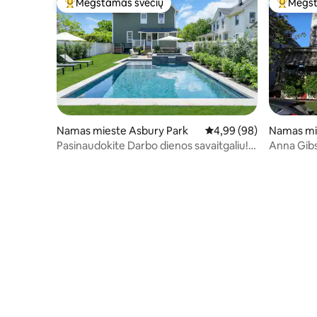
Mėgstamas svečių
Mėgst
Svečių mėgstamiausias
Svečių 
Namas mieste Asbury Park
Vidutinis įvertinimas: 4,
4,99 (98)
Namas mi
Pasinaudokite Darbo dienos savaitgaliu!
Anna Gib
Didelis šildomas baseinas ir SPA