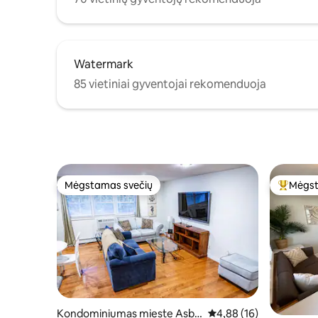
Watermark
85 vietiniai gyventojai rekomenduoja
Mėgstamas svečių
Mėgst
Mėgstamas svečių
Svečių 
Kondominiumas mieste Asbu
Vidutinis įvertinimas: 4,
4,88 (16)