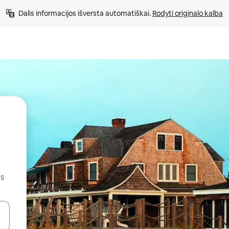
Dalis informacijos išversta automatiškai. 
Rodyti originalo kalba
us
alite naudodami rodykles aukštyn ir žemyn arba liesdami ir braukdami p