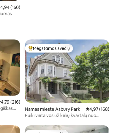
idutinis įvertinimas: 4,94 iš 5, atsiliepimų: 150
4,94 (150)
niumas
Mėgstamas svečių
Svečių mėgstamiausias
idutinis įvertinimas: 4,79 iš 5, atsiliepimų: 216
4,79 (216)
ugiškas
Namas mieste Asbury Park
Vidutinis įvertinimas: 4,
4,97 (168)
Puiki vieta vos už kelių kvartalų nuo
paplūdimio ir miesto