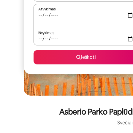
Atvykimas
Išvykimas
Ieškoti
Asberio Parko Paplūdi
Svečiai 