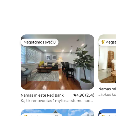
Mėgstamas svečių
Mėgst
Mėgstamas svečių
Svečių 
Namas mi
Jaukus ko
Namas mieste Red Bank
Vidutinis įvertinimas: 4,9
4,96 (254)
paplūdimi
Ką tik renovuotas 1 mylios atstumu nuo
Redbanko miesto centro