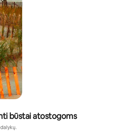
inti būstai atostogoms
ų dalykų.