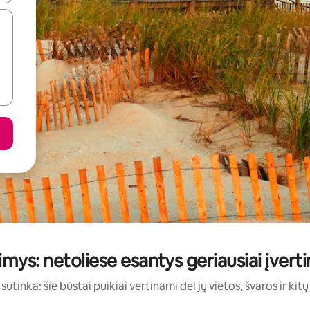
mys: netoliese esantys geriausiai įvert
sutinka: šie būstai puikiai vertinami dėl jų vietos, švaros ir kit