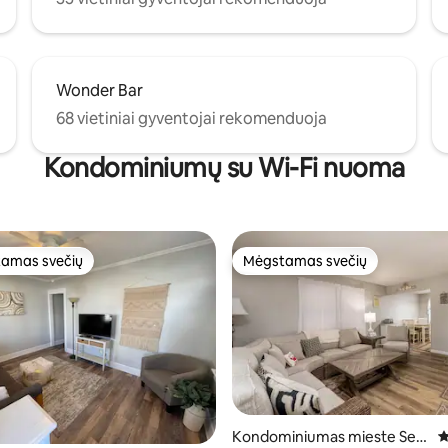
Wonder Bar
68 vietiniai gyventojai rekomenduoja
Kondominiumų su Wi-Fi nuoma
amas svečių
Mėgstamas svečių
mėgstamiausias
Mėgstamas svečių
Kondominiumas mieste Sea
V
88 iš 5, atsiliepimų: 16