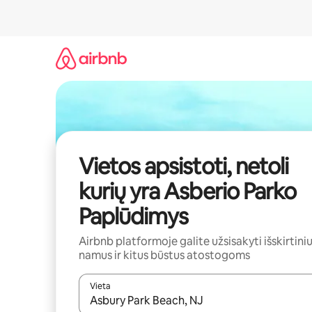
Pereiti
prie
turinio
Vietos apsistoti, netoli
kurių yra Asberio Parko
Paplūdimys
Airbnb platformoje galite užsisakyti išskirtini
namus ir kitus būstus atostogoms
Vieta
Kai pasirodys paieškos rezultatai, juos naršyti g