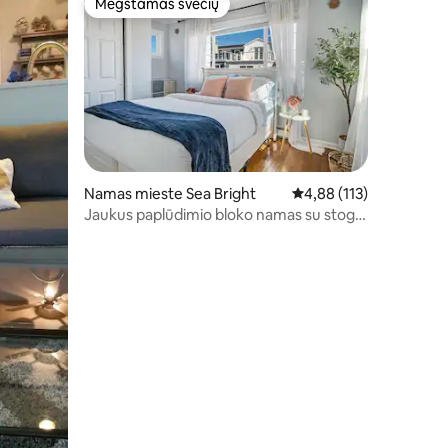
Mėgstamas svečių
Mėgstamas svečių
Namas mieste Sea Bright
Vidutinis įvertinimas: 4,
4,88 (113)
Jaukus paplūdimio bloko namas su stogo
terasa~paplūdimys ir baras