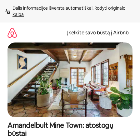
Pereiti
Dalis informacijos išversta automatiškai. 
Rodyti originalo 
prie
kalba
turinio
Įkelkite savo būstą į Airbnb
Amandelbult Mine Town: atostogų
būstai