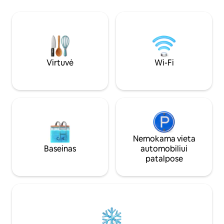
lovos, 6 viengulės lovos (2 palėpės) 2
salė, restoranas, p
miegamosios sofos ir 4 papildomi vaikiški
čiužiniai. Būste yra 18 duobučių golfo
aikštynas, bėgimo ir dviračių takai,
restoranai ir keturračiai pasivažinėjimai
dviračiais ir dar daug ko.
Virtuvė
Wi-Fi
Nemokama vieta
Baseinas
automobiliui
patalpose