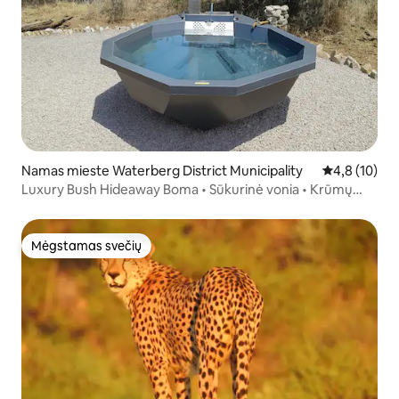
Namas mieste Waterberg District Municipality
Vidutinis įver
4,8 (10)
Luxury Bush Hideaway Boma • Sūkurinė vonia • Krūmų
transporto priemonė
Mėgstamas svečių
Mėgstamas svečių