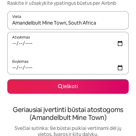
Raskite ir užsakykite ypatingus būstus per Airbnb
Vieta
Kai pasirodys paieškos rezultatai, juos naršyti galite naudodam
Atvykimas
Išvykimas
Ieškoti
Geriausiai įvertinti būstai atostogoms
(Amandelbult Mine Town)
Svečiai sutinka: šie būstai puikiai vertinami dėl jų
vietos, švaros ir kitų dalykų.