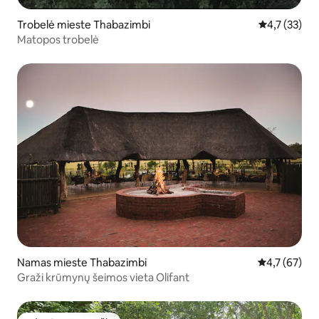
Trobelė mieste Thabazimbi
Vidutinis įve
4,7 (33)
Matopos trobelė
Namas mieste Thabazimbi
Vidutinis įver
4,7 (67)
Graži krūmynų šeimos vieta Olifant