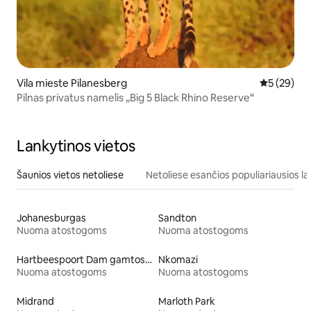
Vila mieste Pilanesberg
Vidutinis įv
5 (29)
Pilnas privatus namelis „Big 5 Black Rhino Reserve“
Lankytinos vietos
Šaunios vietos netoliese
Netoliese esančios populiariausios la
Johanesburgas
Sandton
Nuoma atostogoms
Nuoma atostogoms
Hartbeespoort Dam gamtos rezervatas
Nkomazi
Nuoma atostogoms
Nuoma atostogoms
Midrand
Marloth Park