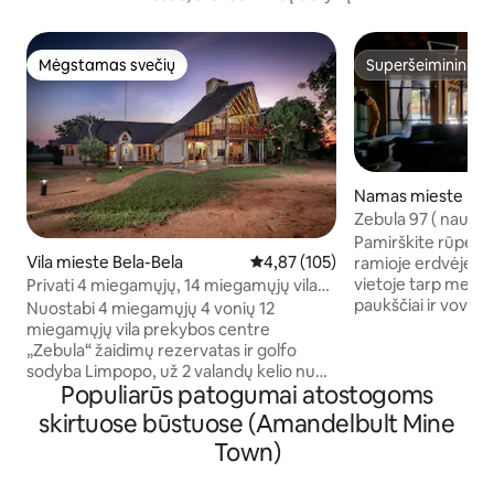
Mėgstamas svečių
Superšeimininkas
Mėgstamas svečių
Superšeimininkas
Namas mieste Bel
Zebula 97 ( naujas
Pamirškite rūpesčiu
Vila mieste Bela-Bela
Vidutinis įvertinimas: 4,87 iš 5, a
4,87 (105)
ramioje erdvėje. Lodge 97 yra privačioje
vietoje tarp medži
Privati 4 miegamųjų, 14 miegamųjų vila
paukščiai ir vover
Zebuloje
Nuostabi 4 miegamųjų 4 vonių 12
sugadintos vaisių ir
miegamųjų vila prekybos centre
nuosavybė idealiai
„Zebula“ žaidimų rezervatas ir golfo
poroms ar subre
sodyba Limpopo, už 2 valandų kelio nuo
norintiems mėgaut
Populiarūs patogumai atostogoms
Džoburgo. Pilnai įrengtas savarankiško
Žygiai pėsčiomis ir 
maitinimo būstas su inverteriu ir
skirtuose būstuose (Amandelbult Mine
gyvūnų yra populiari veikl
atsargine baterija (be įkrovos), baseinu,
Town)
namuose (10 min. k
įrengtu braai ir laužaviete. Miegojimo
galima užsiimti tokia veikla kaip golfas,
vietų išdėstymas: 2 karališko dydžio
SPA, žaidimų diskai, ba