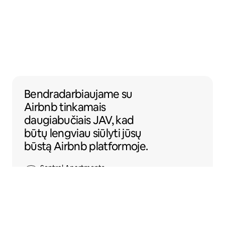
Bendradarbiaujame su Airbnb tinkamais dau
Bendradarbiaujame
su
Airbnb tinkamais
daugiabučiais JAV, kad
būtų lengviau siūlyti jūsų
būstą Airbnb platformoje.
Sentral Apartments
Denveris, Koloradas