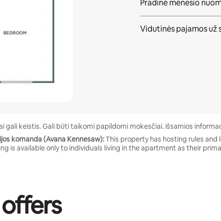
Pradinė mėnesio nuo
Vidutinės pajamos
už 
 gali keistis. Gali būti taikomi papildomi mokesčiai. Išsamios informac
cijos komanda (Avana Kennesaw):
This property has hosting rules and 
ng is available only to individuals living in the apartment as their prim
 offers