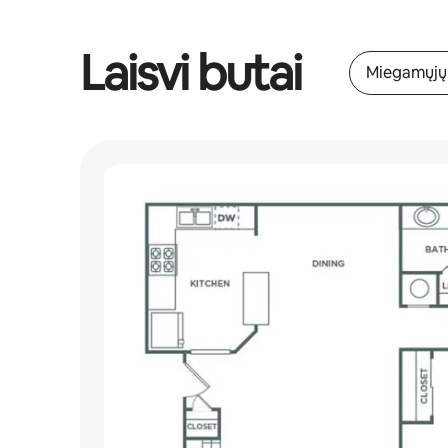
Laisvi butai
Miegamųjų: