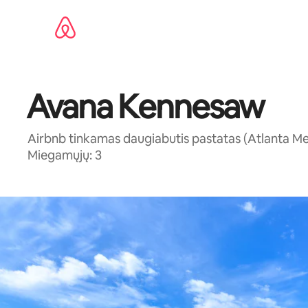
Pereiti
prie
turinio
Avana Kennesaw
Airbnb tinkamas daugiabutis pastatas (Atlanta Metr
Miegamųjų: 3