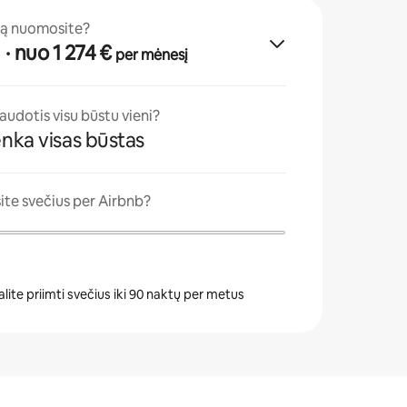
tą nuomosite?
1
· nuo 1 274 €
per mėnesį
naudotis visu būstu vieni?
enka visas būstas
ite svečius per Airbnb?
lite priimti svečius iki 90 naktų per metus