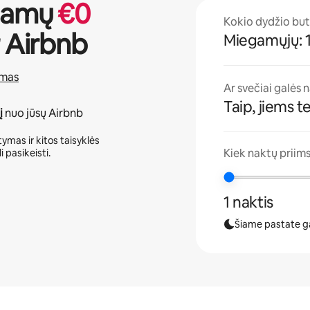
jamų
€
0
Kokio dydžio bu
 Airbnb
Miegamųjų: 
amas
Ar svečiai galės 
Taip, jiems t
į
nuo jūsų Airbnb
ymas ir kitos taisyklės
Kiek naktų priims
i pasikeisti.
1 naktis
Šiame pastate ga