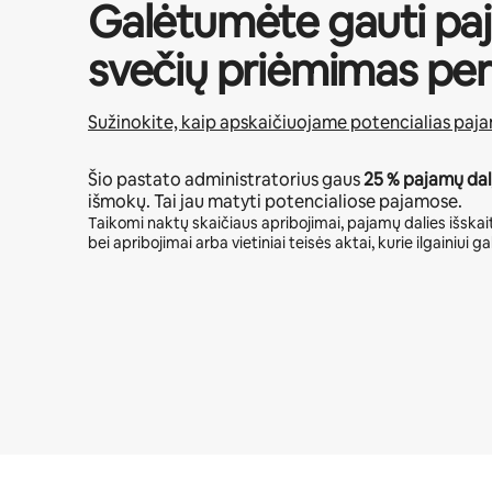
Galėtumėte gauti pa
svečių priėmimas per
Sužinokite, kaip apskaičiuojame potencialias paj
Šio pastato administratorius gaus
25 %
pajamų dal
išmokų. Tai jau matyti potencialiose pajamose.
Taikomi naktų skaičiaus apribojimai, pajamų dalies išskait
bei apribojimai arba vietiniai teisės aktai, kurie ilgainiui gal
Jūsų potencialios pajamos – €424 per mėnesį