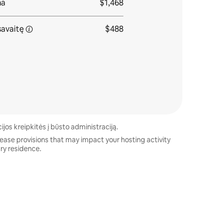
ma
$1,468
savaitę
$488
ijos kreipkitės į būsto administraciją.
lease provisions that may impact your hosting activity
ary residence.