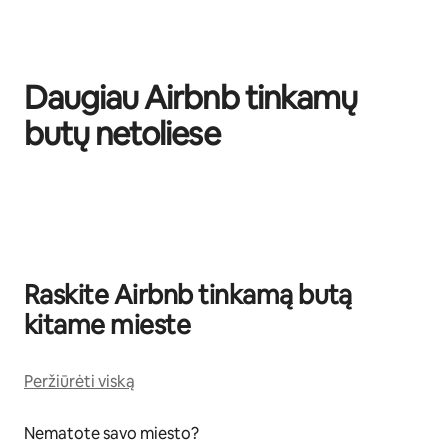
Daugiau Airbnb tinkamų
butų netoliese
0 iš 0
Raskite Airbnb tinkamą butą
kitame mieste
Peržiūrėti viską
Nematote savo miesto?