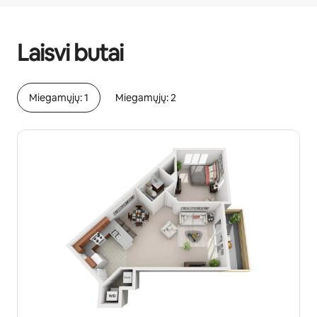
Jūsų potencialios pajamos – €564 per mėnesį
Laisvi butai
Miegamųjų: 1
Miegamųjų: 2