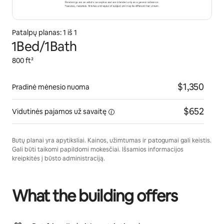
Patalpų planas: 1 iš 1
1Bed/1Bath
800 ft²
$1,350
Pradinė mėnesio nuoma
$652
Vidutinės pajamos
už savaitę
Butų planai yra apytiksliai. Kainos, užimtumas ir patogumai gali keistis.
Gali būti taikomi papildomi mokesčiai. Išsamios informacijos
kreipkitės į būsto administraciją.
What the building offers