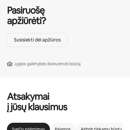
Pasiruošę
apžiūrėti?
Susisiekti dėl apžiūros
Lygios galimybės išsinuomoti būstą
Atsakymai
į jūsų klausimus
Svečių priėmimas
Pajamos
Airbnb tinkamų būstų pr