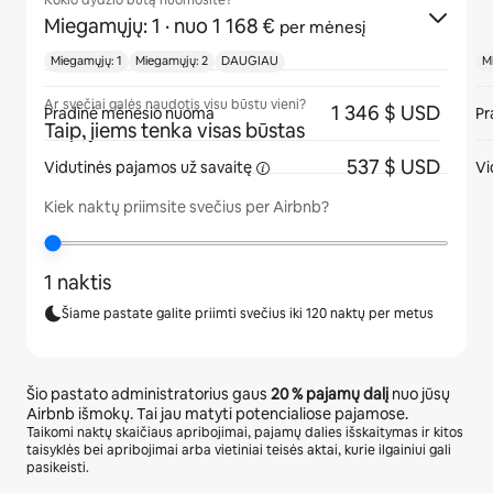
Kokio dydžio butą nuomosite?
Miegamųjų: 1
· nuo 1 168 €
per mėnesį
Miegamųjų: 1
Miegamųjų: 2
DAUGIAU
M
Ar svečiai galės naudotis visu būstu vieni?
1 346 $ USD
Pradinė mėnesio nuoma
Pr
Taip, jiems tenka visas būstas
537 $ USD
Vidutinės pajamos
už savaitę
Vi
Kiek naktų priimsite svečius per Airbnb?
1 naktis
Šiame pastate galite priimti svečius iki 120 naktų per metus
Šio pastato administratorius gaus
20 %
pajamų dalį
nuo jūsų
Airbnb išmokų. Tai jau matyti potencialiose pajamose.
Taikomi naktų skaičiaus apribojimai, pajamų dalies išskaitymas ir kitos
taisyklės bei apribojimai arba vietiniai teisės aktai, kurie ilgainiui gali
pasikeisti.