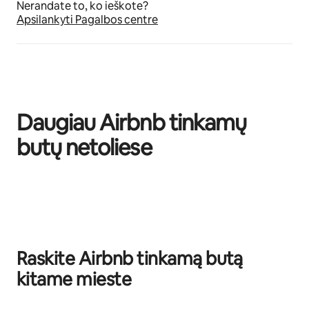
Nerandate to, ko ieškote?
Apsilankyti Pagalbos centre
Daugiau Airbnb tinkamų
butų netoliese
0 iš 0
Raskite Airbnb tinkamą butą
kitame mieste