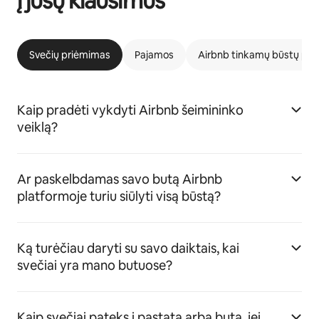
į jūsų klausimus
Svečių priėmimas
Pajamos
Airbnb tinkamų būstų pr
Kaip pradėti vykdyti Airbnb šeimininko
veiklą?
Ar paskelbdamas savo butą Airbnb
platformoje turiu siūlyti visą būstą?
Ką turėčiau daryti su savo daiktais, kai
svečiai yra mano butuose?
Kaip svečiai pateks į pastatą arba butą, jei