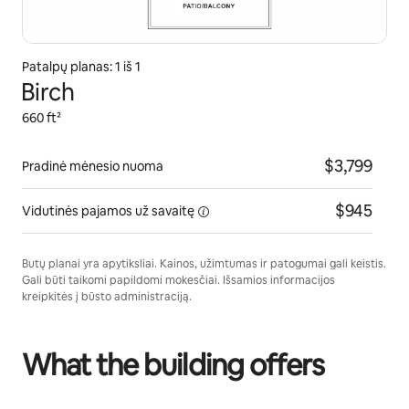
Patalpų planas: 1 iš 1
Birch
660 ft²
$3,799
Pradinė mėnesio nuoma
$945
Vidutinės pajamos
už savaitę
Butų planai yra apytiksliai. Kainos, užimtumas ir patogumai gali keistis.
Gali būti taikomi papildomi mokesčiai. Išsamios informacijos
kreipkitės į būsto administraciją.
What the building offers