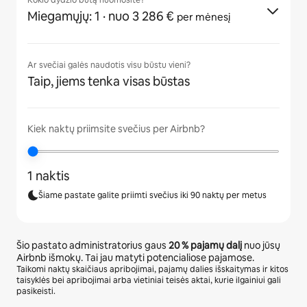
Kokio dydžio butą nuomosite?
Miegamųjų: 1
· nuo 3 286 €
per mėnesį
Ar svečiai galės naudotis visu būstu vieni?
Taip, jiems tenka visas būstas
Kiek naktų priimsite svečius per Airbnb?
1 naktis
Šiame pastate galite priimti svečius iki 90 naktų per metus
Šio pastato administratorius gaus
20 %
pajamų dalį
nuo jūsų
Airbnb išmokų. Tai jau matyti potencialiose pajamose.
Taikomi naktų skaičiaus apribojimai, pajamų dalies išskaitymas ir kitos
taisyklės bei apribojimai arba vietiniai teisės aktai, kurie ilgainiui gali
pasikeisti.