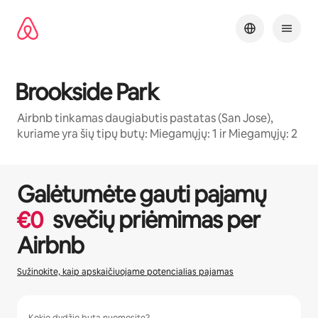
Pereiti
prie
turinio
Brookside Park
Airbnb tinkamas daugiabutis pastatas (San Jose),
kuriame yra šių tipų butų: Miegamųjų: 1 ir Miegamųjų: 2
1 / 32
0 iš 0
Galėtumėte gauti pajamų
€
0
svečių priėmimas per
Airbnb
Sužinokite, kaip apskaičiuojame potencialias pajamas