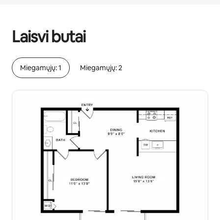
Jūsų potencialios pajamos – €818 per mėnesį
Laisvi butai
Miegamųjų: 1
Miegamųjų: 2