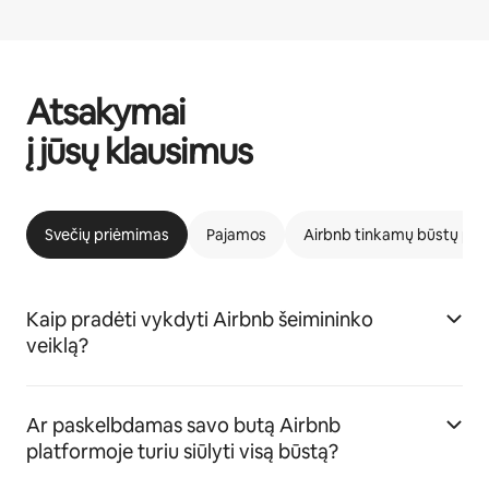
Atsakymai
į jūsų klausimus
Svečių priėmimas
Pajamos
Airbnb tinkamų būstų pr
Kaip pradėti vykdyti Airbnb šeimininko
veiklą?
Ar paskelbdamas savo butą Airbnb
platformoje turiu siūlyti visą būstą?