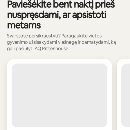
Paviešėkite bent naktį prieš
0 iš 0
nuspręsdami, ar apsistoti
metams
Svarstote persikraustyti? Paragaukite vietos
gyvenimo užsisakydami viešnagę ir pamatydami, ką
gali pasiūlyti AQ Rittenhouse