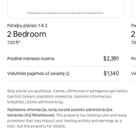
Patalpų planas: 1 iš 2
Pa
2 Bedroom
2
720 ft²
70
$2,391
Pradinė mėnesio nuoma
Pr
$1,140
Vidutinės pajamos
už savaitę
Vi
Butų planai yra apytiksliai. Kainos, užimtumas ir patogumai gali keistis.
Gali būti taikomi papildomi mokesčiai. Išsamios informacijos
kreipkitės į būsto administraciją.
Papildoma informacija, kurią nurodė pastato administracijos
komanda (AQ Rittenhouse):
This property has hosting rules and lease
provisions that may impact your hosting activity and earnings as a
host. Ask the property for details.