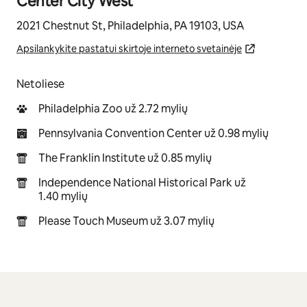
Center City West
2021 Chestnut St, Philadelphia, PA 19103, USA
Apsilankykite pastatui skirtoje interneto svetainėje
Netoliese
Philadelphia Zoo už 2.72 mylių
Pennsylvania Convention Center už 0.98 mylių
The Franklin Institute už 0.85 mylių
Independence National Historical Park už
1.40 mylių
Please Touch Museum už 3.07 mylių