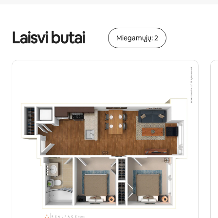
Jūsų potencialios pajamos – €989 per mėnesį
Laisvi butai
Miegamųjų: 2