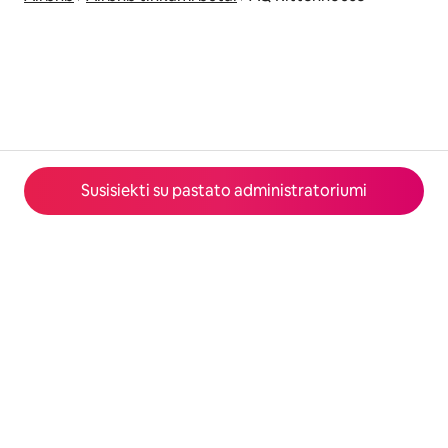
Susisiekti su pastato administratoriumi
© 2026 Airbnb, Inc.
Privatumas
·
Sąlygos
·
Informacija apie įmonę