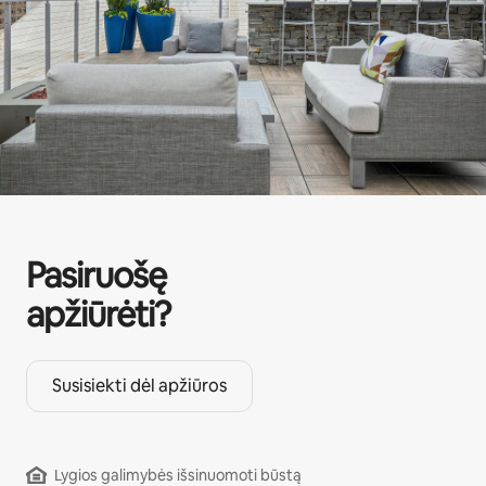
Pasiruošę
apžiūrėti?
Susisiekti dėl apžiūros
Lygios galimybės išsinuomoti būstą