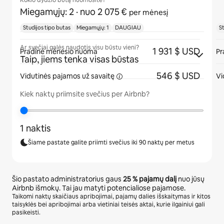
Kokio dydžio butą nuomosite?
Miegamųjų: 2
· nuo 2 075 €
per mėnesį
Studijos tipo butas
Miegamųjų: 1
DAUGIAU
St
Ar svečiai galės naudotis visu būstu vieni?
1 931 $ USD
Pradinė mėnesio nuoma
Pr
Taip, jiems tenka visas būstas
546 $ USD
Vidutinės pajamos
už savaitę
Vi
Kiek naktų priimsite svečius per Airbnb?
1 naktis
Šiame pastate galite priimti svečius iki 90 naktų per metus
Šio pastato administratorius gaus
25 %
pajamų dalį
nuo jūsų
Airbnb išmokų. Tai jau matyti potencialiose pajamose.
Taikomi naktų skaičiaus apribojimai, pajamų dalies išskaitymas ir kitos
taisyklės bei apribojimai arba vietiniai teisės aktai, kurie ilgainiui gali
pasikeisti.