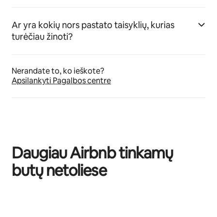
Ar yra kokių nors pastato taisyklių, kurias
turėčiau žinoti?
Nerandate to, ko ieškote?
Apsilankyti Pagalbos centre
Daugiau Airbnb tinkamų
butų netoliese
0 iš 0