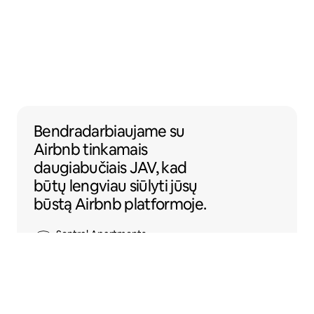
Bendradarbiaujame su Airbnb tinkamais dau
Bendradarbiaujame
su
Airbnb tinkamais
daugiabučiais JAV, kad
būtų lengviau siūlyti jūsų
būstą Airbnb platformoje.
Sentral Apartments
Denveris, Koloradas