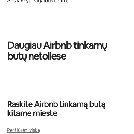
Apsilankyti Pagalbos centre
Daugiau Airbnb tinkamų
butų netoliese
0 iš 0
Raskite Airbnb tinkamą butą
kitame mieste
Peržiūrėti viską