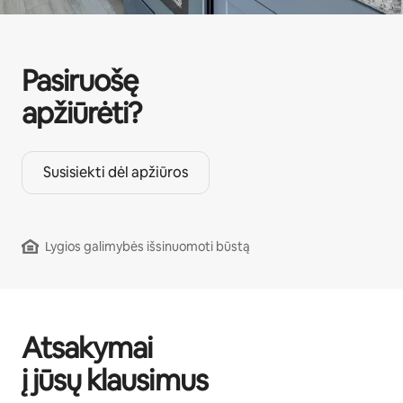
Pasiruošę
apžiūrėti?
Susisiekti dėl apžiūros
Lygios galimybės išsinuomoti būstą
Atsakymai
į jūsų klausimus