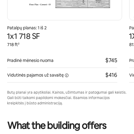
Patalpų planas: 1 iš 2
Pa
1x1 718 SF
1
718 ft²
81
$745
Pradinė mėnesio nuoma
Pr
$416
Vidutinės pajamos
už savaitę
Vi
Butų planai yra apytiksliai. Kainos, užimtumas ir patogumai gali keistis.
Gali būti taikomi papildomi mokesčiai. Išsamios informacijos
kreipkitės į būsto administraciją.
What the building offers