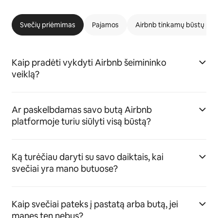
Svečių priėmimas
Pajamos
Airbnb tinkamų būstų pr
Kaip pradėti vykdyti Airbnb šeimininko
veiklą?
Ar paskelbdamas savo butą Airbnb
platformoje turiu siūlyti visą būstą?
Ką turėčiau daryti su savo daiktais, kai
svečiai yra mano butuose?
Kaip svečiai pateks į pastatą arba butą, jei
manęs ten nebus?