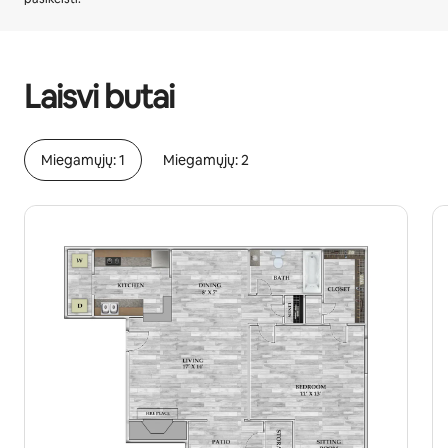
Jūsų potencialios pajamos – €360 per mėnesį
Laisvi butai
Miegamųjų: 1
Miegamųjų: 2