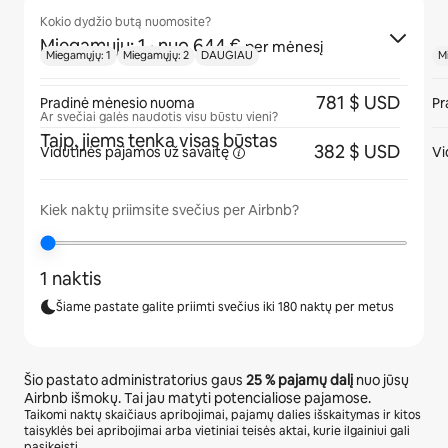
Kokio dydžio butą nuomosite?
Miegamųjų: 1
· nuo 644 €
per mėnesį
Miegamųjų: 1
Miegamųjų: 2
DAUGIAU
M
781 $ USD
Pradinė mėnesio nuoma
Pr
Ar svečiai galės naudotis visu būstu vieni?
Taip, jiems tenka visas būstas
382 $ USD
Vidutinės pajamos
už savaitę
Vi
Kiek naktų priimsite svečius per Airbnb?
1 naktis
Šiame pastate galite priimti svečius iki 180 naktų per metus
Šio pastato administratorius gaus
25 %
pajamų dalį
nuo jūsų
Airbnb išmokų. Tai jau matyti potencialiose pajamose.
Taikomi naktų skaičiaus apribojimai, pajamų dalies išskaitymas ir kitos
taisyklės bei apribojimai arba vietiniai teisės aktai, kurie ilgainiui gali
pasikeisti.