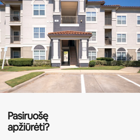
Pasiruošę
apžiūrėti?