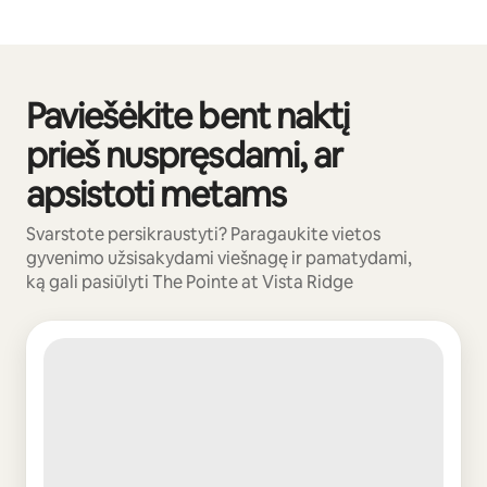
Paviešėkite bent naktį
0 iš 0
prieš nuspręsdami, ar
apsistoti metams
Svarstote persikraustyti? Paragaukite vietos
gyvenimo užsisakydami viešnagę ir pamatydami,
ką gali pasiūlyti The Pointe at Vista Ridge