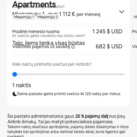
Apartments
Kokio dydžio butą nuomosite?
Miegamųjų: 1
· nuo 1 112 €
per mėnesį
Miegamųjų: 1
Miegamųjų: 2
M
1 245 $ USD
Pradinė mėnesio nuoma
Pr
Ar svečiai galės naudotis visu būstu vieni?
Taip, jiems tenka visas būstas
682 $ USD
Vidutinės pajamos
už savaitę
Vi
Kiek naktų priimsite svečius per Airbnb?
1 naktis
Šiame pastate galite priimti svečius iki 120 naktų per metus
Šio pastato administratorius gaus
25 %
pajamų dalį
nuo jūsų
Airbnb išmokų. Tai jau matyti potencialiose pajamose.
Taikomi naktų skaičiaus apribojimai, pajamų dalies išskaitymas ir kitos
taisyklės bei apribojimai arba vietiniai teisės aktai, kurie ilgainiui gali
pasikeisti.