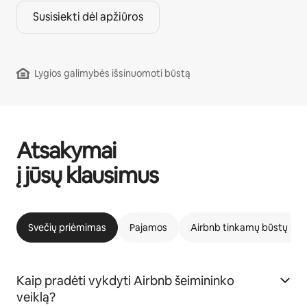
Susisiekti dėl apžiūros
Lygios galimybės išsinuomoti būstą
Atsakymai
į jūsų klausimus
Svečių priėmimas
Pajamos
Airbnb tinkamų būstų pr
Kaip pradėti vykdyti Airbnb šeimininko
veiklą?