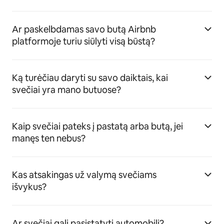
Ar paskelbdamas savo butą Airbnb
platformoje turiu siūlyti visą būstą?
Ką turėčiau daryti su savo daiktais, kai
svečiai yra mano butuose?
Kaip svečiai pateks į pastatą arba butą, jei
manęs ten nebus?
Kas atsakingas už valymą svečiams
išvykus?
Ar svečiai gali pasistatyti automobilį?