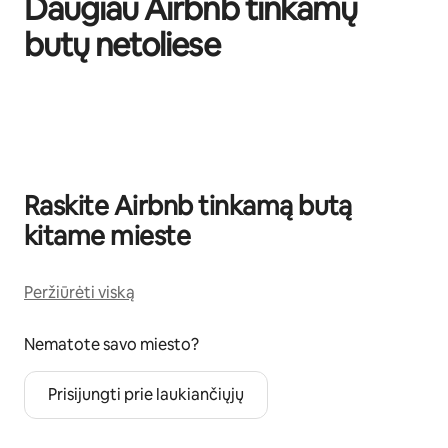
Daugiau Airbnb tinkamų
butų netoliese
0 iš 0
Raskite Airbnb tinkamą butą
kitame mieste
Peržiūrėti viską
Nematote savo miesto?
Prisijungti prie laukiančiųjų