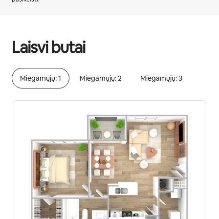
Jūsų potencialios pajamos – €507 per mėnesį
Laisvi butai
Miegamųjų: 1
Miegamųjų: 2
Miegamųjų: 3