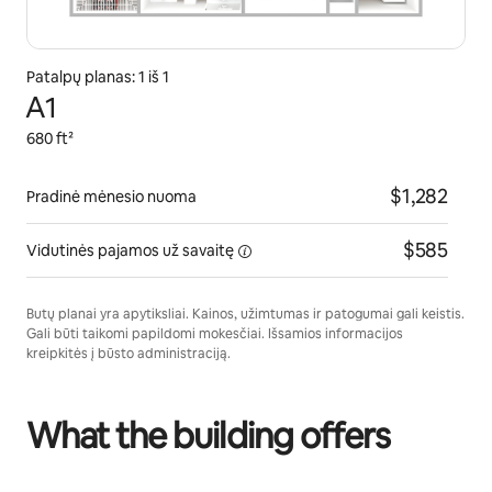
Patalpų planas: 1 iš 1
A1
680 ft²
$1,282
Pradinė mėnesio nuoma
$585
Vidutinės pajamos
už savaitę
Butų planai yra apytiksliai. Kainos, užimtumas ir patogumai gali keistis.
Gali būti taikomi papildomi mokesčiai. Išsamios informacijos
kreipkitės į būsto administraciją.
What the building offers