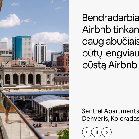
Bendradarbiau
Bendradarbi
Airbnb tinka
daugiabučiai
būtų lengviau 
būstą Airbnb 
Sentral Apartments
Denveris, Kolorada