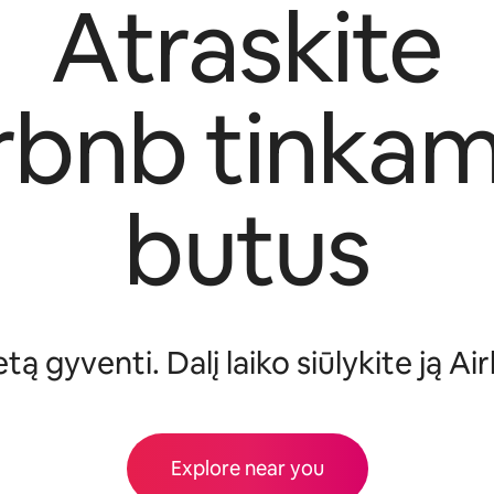
Atraskite
rbnb tinka
butus
tą gyventi. Dalį laiko siūlykite ją A
Explore near you