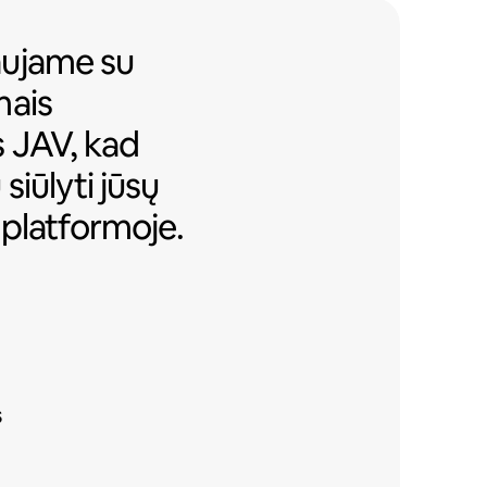
jame su Airbnb tinkamais daugiab
aujame
su
mais
s JAV, kad
siūlyti jūsų
platformoje.
s