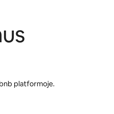
mus
irbnb platformoje.