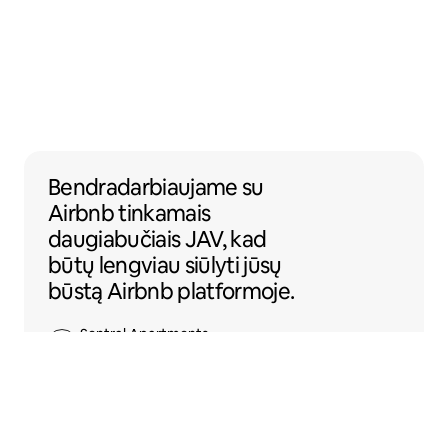
Bendradarbiaujame su Airbnb tinkamais dau
Bendradarbiaujame
su
Airbnb tinkamais
daugiabučiais JAV, kad
būtų lengviau siūlyti jūsų
būstą Airbnb platformoje.
Sentral Apartments
Denveris, Koloradas