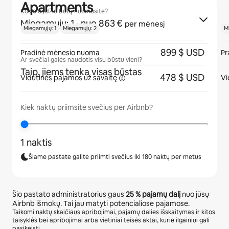
Apartments
Kokio dydžio butą nuomosite?
Miegamųjų: 1
· nuo 863 €
per mėnesį
Miegamųjų: 1
Miegamųjų: 2
M
899 $ USD
Pradinė mėnesio nuoma
Pr
Ar svečiai galės naudotis visu būstu vieni?
Taip, jiems tenka visas būstas
478 $ USD
Vidutinės pajamos
už savaitę
Vi
Kiek naktų priimsite svečius per Airbnb?
1 naktis
Šiame pastate galite priimti svečius iki 180 naktų per metus
Šio pastato administratorius gaus
25 %
pajamų dalį
nuo jūsų
Airbnb išmokų. Tai jau matyti potencialiose pajamose.
Taikomi naktų skaičiaus apribojimai, pajamų dalies išskaitymas ir kitos
taisyklės bei apribojimai arba vietiniai teisės aktai, kurie ilgainiui gali
pasikeisti.