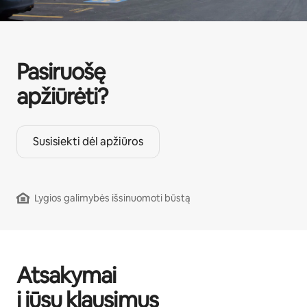
Pasiruošę
apžiūrėti?
Susisiekti dėl apžiūros
Lygios galimybės išsinuomoti būstą
Atsakymai
į jūsų klausimus