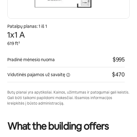
Patalpų planas: 1 iš 1
1x1 A
619 ft²
$995
Pradinė mėnesio nuoma
$470
Vidutinės pajamos
už savaitę
Butų planai yra apytiksliai. Kainos, užimtumas ir patogumai gali keistis.
Gali būti taikomi papildomi mokesčiai. Išsamios informacijos
kreipkitės į būsto administraciją.
What the building offers