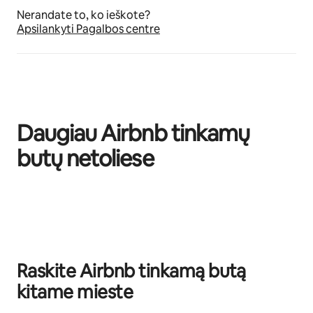
Nerandate to, ko ieškote?
Apsilankyti Pagalbos centre
Daugiau Airbnb tinkamų
butų netoliese
0 iš 0
Raskite Airbnb tinkamą butą
kitame mieste