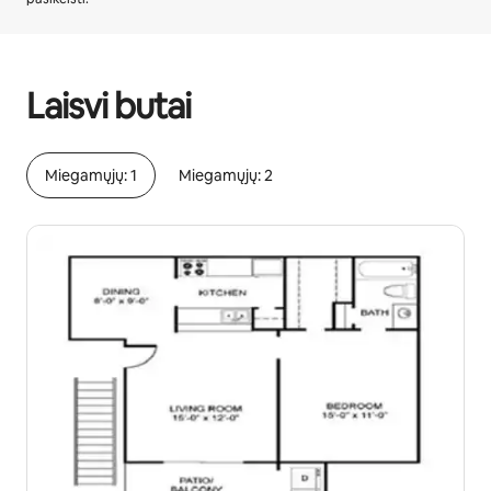
Jūsų potencialios pajamos – €408 per mėnesį
Laisvi butai
Miegamųjų: 1
Miegamųjų: 2