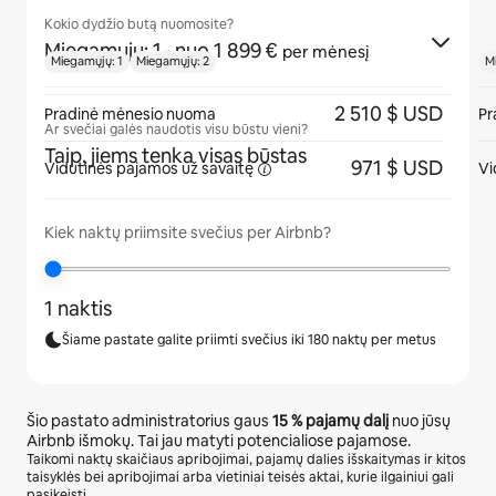
Kokio dydžio butą nuomosite?
Miegamųjų: 1
· nuo 1 899 €
per mėnesį
Miegamųjų: 1
Miegamųjų: 2
M
2 510 $ USD
Pradinė mėnesio nuoma
Pr
Ar svečiai galės naudotis visu būstu vieni?
Taip, jiems tenka visas būstas
971 $ USD
Vidutinės pajamos
už savaitę
Vi
Kiek naktų priimsite svečius per Airbnb?
1 naktis
Šiame pastate galite priimti svečius iki 180 naktų per metus
Šio pastato administratorius gaus
15 %
pajamų dalį
nuo jūsų
Airbnb išmokų. Tai jau matyti potencialiose pajamose.
Taikomi naktų skaičiaus apribojimai, pajamų dalies išskaitymas ir kitos
taisyklės bei apribojimai arba vietiniai teisės aktai, kurie ilgainiui gali
pasikeisti.