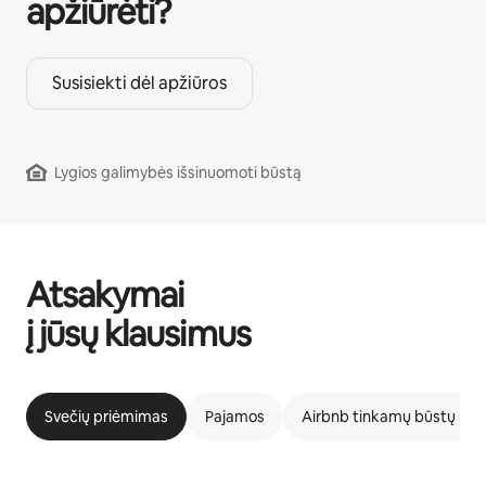
apžiūrėti?
Susisiekti dėl apžiūros
Lygios galimybės išsinuomoti būstą
Atsakymai
į jūsų klausimus
Svečių priėmimas
Pajamos
Airbnb tinkamų būstų pr