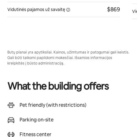
$869
Vidutinės pajamos
už savaitę
Vi
Butų planai yra apytiksliai. Kainos, užimtumas ir patogumai gali keistis.
Gali būti taikomi papildomi mokesčiai. Išsamios informacijos
kreipkitės į būsto administraciją.
What the building offers
Pet friendly (with restrictions)
Parking on-site
Fitness center