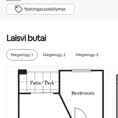
Ypatingas pasiūlymas
Jūsų potencialios pajamos – €752 per mėnesį
Laisvi butai
Miegamųjų: 1
Miegamųjų: 2
Miegamųjų: 3