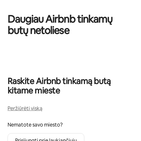
Daugiau Airbnb tinkamų
butų netoliese
0 iš 0
Raskite Airbnb tinkamą butą
kitame mieste
Peržiūrėti viską
Nematote savo miesto?
Prisijungti prie laukiančiųjų