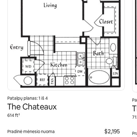
Patalpų planas: 1 iš 4
Pa
The Chateaux
T
614 ft²
71
$2,195
Pradinė mėnesio nuoma
Pr