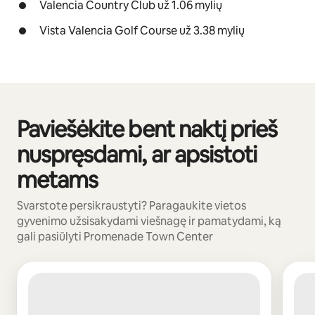
Valencia Country Club už 1.06 mylių
Vista Valencia Golf Course už 3.38 mylių
Paviešėkite bent naktį prieš
0 iš 0
nuspręsdami, ar apsistoti
metams
Svarstote persikraustyti? Paragaukite vietos
gyvenimo užsisakydami viešnagę ir pamatydami, ką
gali pasiūlyti Promenade Town Center