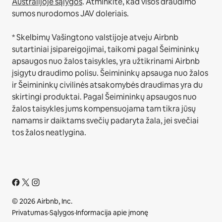
Australijoje sąlygos
. Atminkite, kad visos draudimo
sumos nurodomos JAV doleriais.
* Skelbimų Vašingtono valstijoje atveju Airbnb
sutartiniai įsipareigojimai, taikomi pagal Šeimininkų
apsaugos nuo žalos taisykles, yra užtikrinami Airbnb
įsigytu draudimo polisu. Šeimininkų apsauga nuo žalos
ir Šeimininkų civilinės atsakomybės draudimas yra du
skirtingi produktai. Pagal Šeimininkų apsaugos nuo
žalos taisykles jums kompensuojama tam tikra jūsų
namams ir daiktams svečių padaryta žala, jei svečiai
tos žalos neatlygina.
© 2026 Airbnb, Inc.
Privatumas
·
Sąlygos
·
Informacija apie įmonę