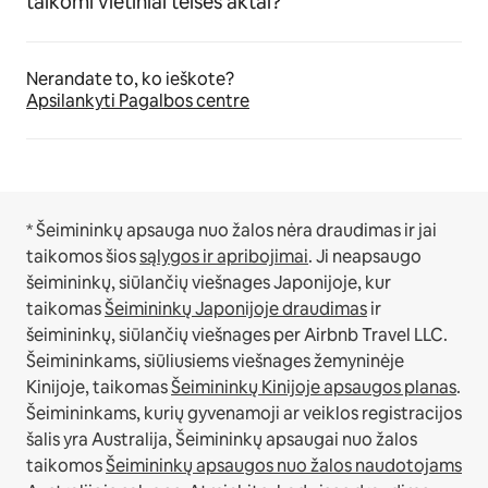
taikomi vietiniai teisės aktai?
Nerandate to, ko ieškote?
Apsilankyti Pagalbos centre
* Šeimininkų apsauga nuo žalos nėra draudimas ir jai
taikomos šios
sąlygos ir apribojimai
.
Ji neapsaugo
šeimininkų, siūlančių viešnages Japonijoje, kur
taikomas
Šeimininkų Japonijoje draudimas
ir
šeimininkų, siūlančių viešnages per Airbnb Travel LLC.
Šeimininkams, siūliusiems viešnages žemyninėje
Kinijoje, taikomas
Šeimininkų Kinijoje apsaugos planas
.
Šeimininkams, kurių gyvenamoji ar veiklos registracijos
šalis yra Australija, Šeimininkų apsaugai nuo žalos
taikomos
Šeimininkų apsaugos nuo žalos naudotojams