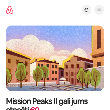
Pereiti
prie
turinio
Mission Peaks II
gali jums