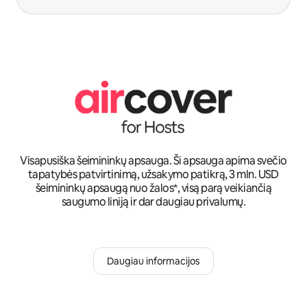
Visapusiška šeimininkų apsauga. Ši apsauga apima svečio
tapatybės patvirtinimą, užsakymo patikrą, 3 mln. USD
šeimininkų apsaugą nuo žalos*, visą parą veikiančią
saugumo liniją ir dar daugiau privalumų.
Daugiau informacijos