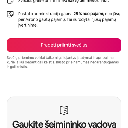
Svečius galite priimti iki
90 naktų per metus
nakt.
Pastato administracija gauna
25 % nuo pajamų
nuo jūsų
per Airbnb gautų pajamų. Tai nurodyta ir jūsų pajamų
įvertinime.
Pradėti priimti svečius
Svečių priėmimo veiklai taikomi galiojantys įstatymai ir apribojimai,
kurie laikui bėgant gali keistis. Būsto prieinamumas negarantuojamas
ir gali keistis.
Jūsų potencialios pajamos – €527 per mėnesį
Gaukite šeimininko vadovą