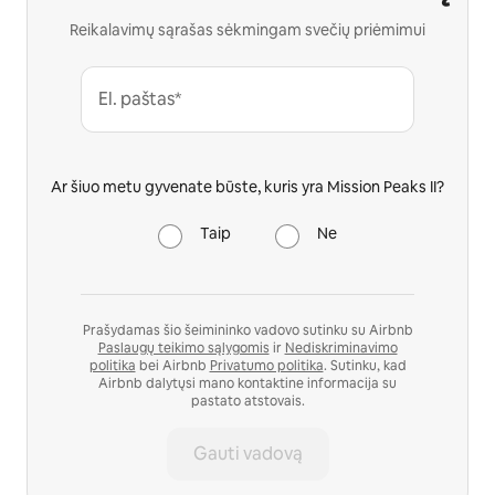
Reikalavimų sąrašas sėkmingam svečių priėmimui
El. paštas*
Ar šiuo metu gyvenate būste, kuris yra Mission Peaks II?
Taip
Ne
Prašydamas šio šeimininko vadovo sutinku su Airbnb
Paslaugų teikimo sąlygomis
ir
Nediskriminavimo
politika
bei Airbnb
Privatumo politika
. Sutinku, kad
Airbnb dalytųsi mano kontaktine informacija su
pastato atstovais.
Gauti vadovą