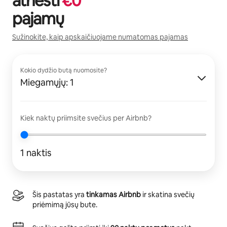
atnešti
€
0
pajamų
Sužinokite, kaip apskaičiuojame numatomas pajamas
Kokio dydžio butą nuomosite?
Miegamųjų: 1
Kiek naktų priimsite svečius per Airbnb?
1 naktis
Šis pastatas yra
tinkamas Airbnb
ir skatina svečių
priėmimą jūsų bute.