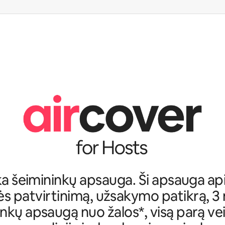
ka šeimininkų apsauga. Ši apsauga ap
s patvirtinimą, užsakymo patikrą, 3
nkų apsaugą nuo žalos*, visą parą ve