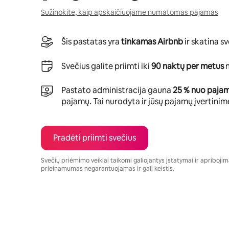
Sužinokite, kaip apskaičiuojame numatomas pajamas
Šis pastatas yra
tinkamas Airbnb
ir skatina s
Svečius galite priimti iki
90 naktų per metus
n
Pastato administracija gauna
25 % nuo paja
pajamų. Tai nurodyta ir jūsų pajamų įvertinim
Pradėti priimti svečius
Svečių priėmimo veiklai taikomi galiojantys įstatymai ir apribojimai
prieinamumas negarantuojamas ir gali keistis.