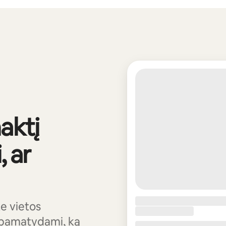
aktį
 ar
e vietos
 pamatydami, ką