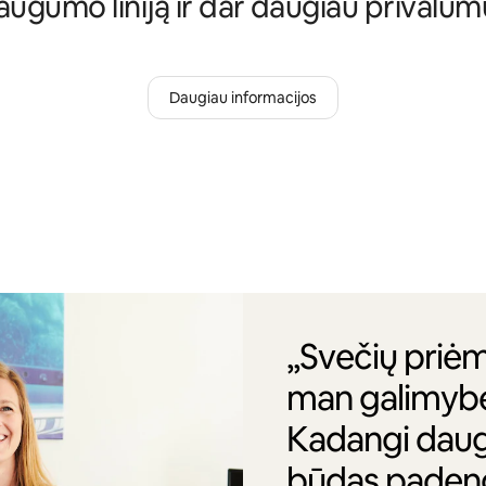
augumo liniją ir dar daugiau privalum
Daugiau informacijos
„Svečių priė
man galimybę 
Kadangi daug 
būdas padengt