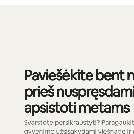
Jūsų potencialios pajamos – €673 per mėnesį
0 iš 0
Paviešėkite bent n
prieš nuspręsdami,
apsistoti metams
Svarstote persikraustyti? Paragaukit
gyvenimo užsisakydami viešnagę ir