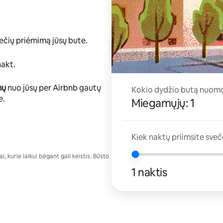
večių priėmimą jūsų bute.
akt.
mų
nuo jūsų per Airbnb gautų
Kokio dydžio butą nuomo
e.
Miegamųjų: 1
Kiek naktų priimsite sveč
, kurie laikui bėgant gali keistis. Būsto
1 naktis