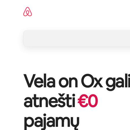
Pereiti
prie
turinio
Vela on Ox
gal
atnešti
€
0
pajamų