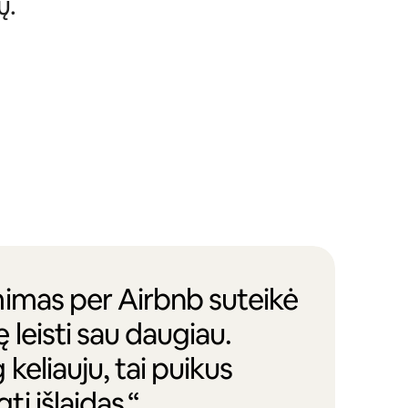
ų.
mimas per Airbnb suteikė
leisti sau daugiau.
keliauju, tai puikus
i išlaidas.“