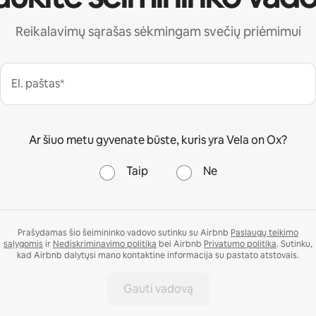
Reikalavimų sąrašas sėkmingam svečių priėmimui
El. paštas*
Ar šiuo metu gyvenate būste, kuris yra Vela on Ox?
Taip
Ne
Prašydamas šio šeimininko vadovo sutinku su Airbnb
Paslaugų teikimo
sąlygomis
ir
Nediskriminavimo politika
bei Airbnb
Privatumo politika
. Sutinku,
kad Airbnb dalytųsi mano kontaktine informacija su pastato atstovais.
Gauti vadovą