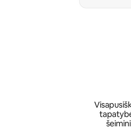
Visapusiš
tapatybė
šeimini