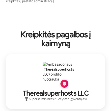
kreipkitės į pastato administraciją.
Kreipkitės pagalbos į
kaimyną
Therealsuperhosts LLC
Superšeimininkas
ir
Greystar
(gyventojas)