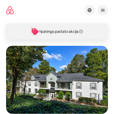
Pereiti
prie
turinio
Ypatinga pastato akcija