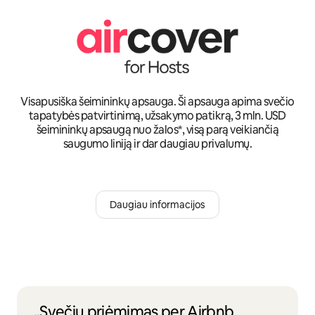
Visapusiška šeimininkų apsauga. Ši apsauga apima svečio
tapatybės patvirtinimą, užsakymo patikrą, 3 mln. USD
šeimininkų apsaugą nuo žalos*, visą parą veikiančią
saugumo liniją ir dar daugiau privalumų.
Daugiau informacijos
„Svečių priėmimas per Airbnb