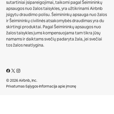
sutartiniai įsipareigojimai, taikomi pagal Šeimininkų
apsaugos nuo žalos taisykles, yra užtikrinami Airbnb
įsigytu draudimo polisu. Šeimininkų apsauga nuo žalos
ir Šeimininkų civilinės atsakomybės draudimas yra du
skirtingi produktai. Pagal Šeimininkų apsaugos nuo
žalos taisykles jums kompensuojama tam tikra jūsų
namams ir daiktams svečių padaryta žala, jei svečiai
tos žalos neatlygina.
© 2026 Airbnb, Inc.
Privatumas
·
Sąlygos
·
Informacija apie įmonę