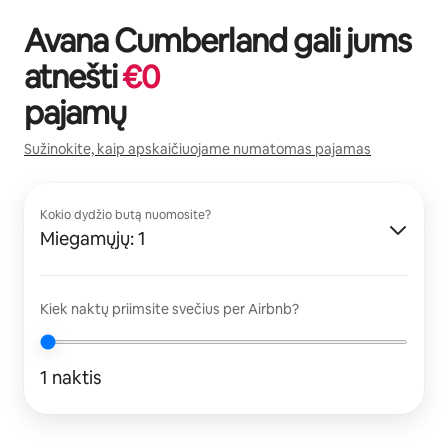
Avana Cumberland
gali jums
atnešti
€
0
pajamų
Sužinokite, kaip apskaičiuojame numatomas pajamas
Kokio dydžio butą nuomosite?
Miegamųjų: 1
Kiek naktų priimsite svečius per Airbnb?
1 naktis