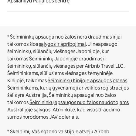
Apsilankyti Pagalbos centre
* Šeimininkų apsauga nuo žalos nėra draudimas ir jai
taikomos šios
sąlygos ir apribojimai
.
Ji neapsaugo
šeimininkų, siūlančių viešnages Japonijoje, kur
taikomas
Šeimininkų Japonijoje draudimas
ir
šeimininkų, siūlančių viešnages per Airbnb Travel LLC.
Šeimininkams, siūliusiems viešnages žemyninėje
Kinijoje, taikomas
Šeimininkų Kinijoje apsaugos planas
.
Šeimininkams, kurių gyvenamoji ar veiklos registracijos
šalis yra Australija, Šeimininkų apsaugai nuo žalos
taikomos
Šeimininkų apsaugos nuo žalos naudotojams
Australijoje sąlygos
. Atminkite, kad visos draudimo
sumos nurodomos JAV doleriais.
* Skelbimų Vašingtono valstijoje atveju Airbnb