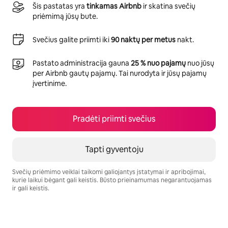
Šis pastatas yra
tinkamas Airbnb
ir skatina svečių
priėmimą jūsų bute.
Svečius galite priimti iki
90 naktų per metus
nakt.
Pastato administracija gauna
25 % nuo pajamų
nuo jūsų
per Airbnb gautų pajamų. Tai nurodyta ir jūsų pajamų
įvertinime.
Pradėti priimti svečius
Tapti gyventoju
Svečių priėmimo veiklai taikomi galiojantys įstatymai ir apribojimai,
kurie laikui bėgant gali keistis. Būsto prieinamumas negarantuojamas
ir gali keistis.
Jūsų potencialios pajamos – €661 per mėnesį