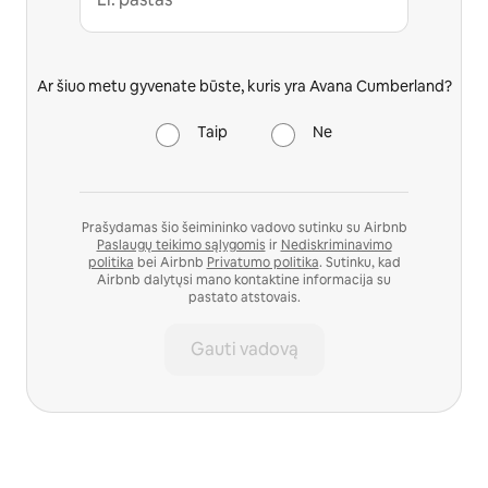
Ar šiuo metu gyvenate būste, kuris yra Avana Cumberland?
Taip
Ne
Prašydamas šio šeimininko vadovo sutinku su Airbnb
Paslaugų teikimo sąlygomis
ir
Nediskriminavimo
politika
bei Airbnb
Privatumo politika
. Sutinku, kad
Airbnb dalytųsi mano kontaktine informacija su
pastato atstovais.
Gauti vadovą