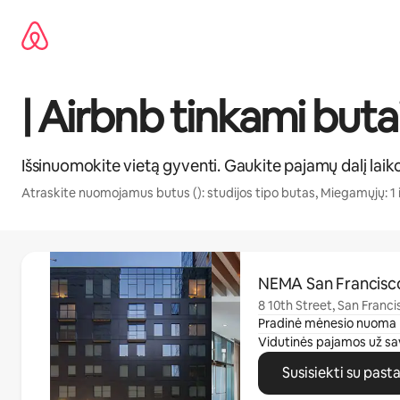
Pereiti
prie
turinio
| Airbnb tinkami buta
Išsinuomokite vietą gyventi. Gaukite pajamų dalį laik
Atraskite nuomojamus butus (): studijos tipo butas, Miegamųjų: 1 
0 iš 0
NEMA San Francisc
8 10th Street, San Franc
Pradinė mėnesio nuoma
Vidutinės pajamos už sa
Susisiekti su past