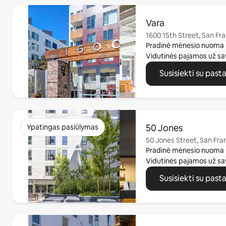
0 iš 0
Vara
1600 15th Street, San Fr
Pradinė mėnesio nuoma
Vidutinės pajamos už sa
Susisiekti su past
0 iš 0
50 Jones
Ypatingas pasiūlymas
50 Jones Street, San Fra
Pradinė mėnesio nuoma
Vidutinės pajamos už sa
Susisiekti su past
0 iš 0