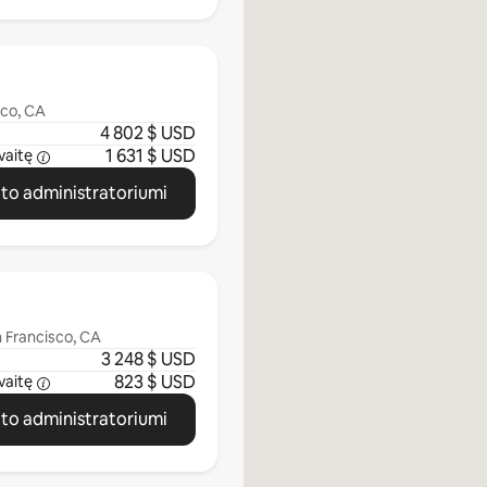
sco, CA
4 802 $ USD
1 631 $ USD
vaitę
ato administratoriumi
n Francisco, CA
3 248 $ USD
823 $ USD
vaitę
ato administratoriumi