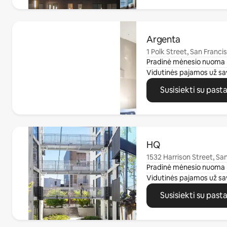
0 iš 0
Argenta
1 Polk Street, San Franci
Pradinė mėnesio nuoma
Vidutinės pajamos už sa
Susisiekti su past
0 iš 0
HQ
1532 Harrison Street, Sa
Pradinė mėnesio nuoma
Vidutinės pajamos už sa
Susisiekti su past