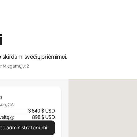
i
o skirdami svečių priėmimui.
ir Miegamųjų: 2
o
isco, CA
3 840 $ USD
898 $ USD
vaitę
ato administratoriumi