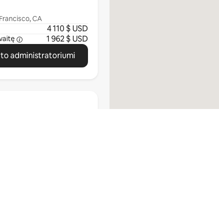
Francisco, CA
4 110 $ USD
1 962 $ USD
vaitę
ato administratoriumi
an Francisco, CA
4 917 $ USD
1 636 $ USD
vaitę
Peržiūrėti viską
ato administratoriumi
Nematote savo miesto?