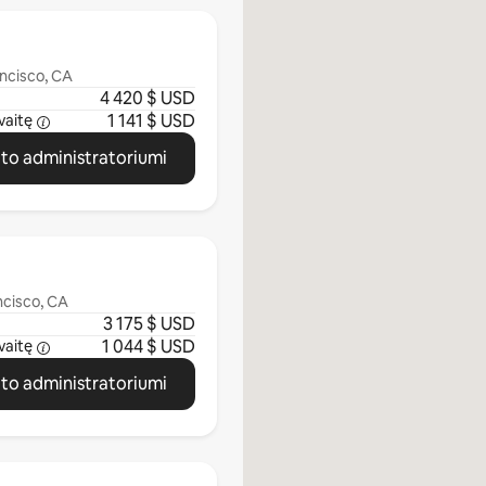
ancisco, CA
4 420 $ USD
1 141 $ USD
vaitę
ato administratoriumi
ncisco, CA
3 175 $ USD
1 044 $ USD
vaitę
ato administratoriumi