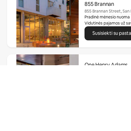
855 Brannan
855 Brannan Street, San 
Pradinė mėnesio nuoma
Vidutinės pajamos už sa
Susisiekti su past
0 iš 0
One Henry Adams
1 Henry Adams Street, S
Pradinė mėnesio nuoma
Vidutinės pajamos už sa
Raskite Airbnb
Susisiekti su past
tinkamą butą
kitame mieste
0 iš 0
2000 Post