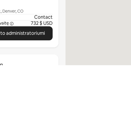
t, Denver, CO
Contact
732 $ USD
vaitę
ato administratoriumi
on
enver, CO
Contact
827 $ USD
vaitę
Peržiūrėti viską
ato administratoriumi
Nematote savo miesto?