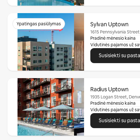
0 iš 0
Sylvan Uptown
Ypatingas pasiūlymas
1615 Pennsylvania Street
Pradinė mėnesio kaina
Vidutinės pajamos už sa
Susisiekti su past
0 iš 0
Radius Uptown
1935 Logan Street, Denv
Pradinė mėnesio kaina
Vidutinės pajamos už sa
Susisiekti su past