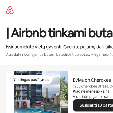
Pereiti
prie
turinio
| Airbnb tinkami buta
Išsinuomokite vietą gyventi. Gaukite pajamų dalį laik
Atraskite nuomojamus butus (): studijos tipo butas, Miegamųjų: 1,
0 iš 0
Eviva on Cherokee
Ypatingas pasiūlymas
1250 Cherokee Street, D
Pradinė mėnesio kaina
Vidutinės pajamos už sa
Susisiekti su past