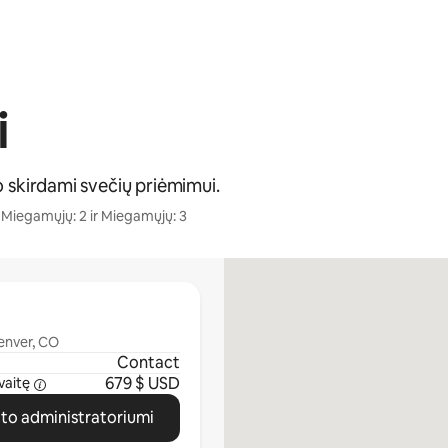
i
o skirdami svečių priėmimui.
 Miegamųjų: 2 ir Miegamųjų: 3
enver, CO
Contact
679 $ USD
vaitę
ato administratoriumi