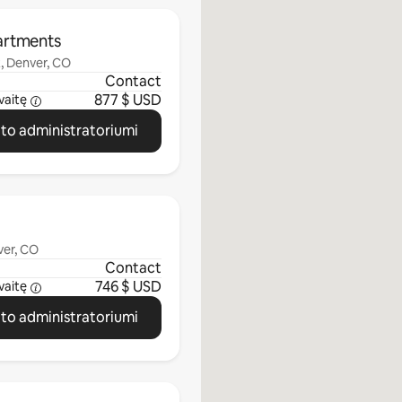
artments
, Denver, CO
Contact
877 $ USD
vaitę
ato administratoriumi
ver, CO
Contact
746 $ USD
vaitę
ato administratoriumi