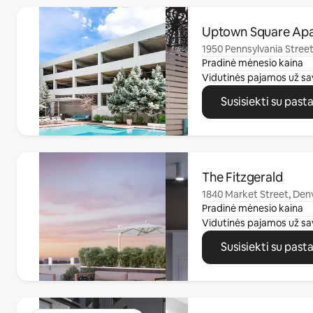
0 iš 0
Uptown Square Ap
1950 Pennsylvania Street
Pradinė mėnesio kaina
Vidutinės pajamos už sa
Susisiekti su past
0 iš 0
The Fitzgerald
1840 Market Street, Den
Pradinė mėnesio kaina
Vidutinės pajamos už sa
Susisiekti su past
0 iš 0