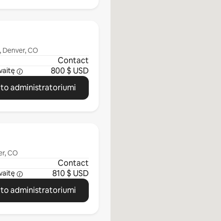
, Denver, CO
Contact
800 $ USD
vaitę
ato administratoriumi
er, CO
Contact
810 $ USD
vaitę
ato administratoriumi