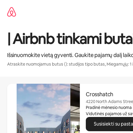
Pereiti
prie
turinio
| Airbnb tinkami buta
Išsinuomokite vietą gyventi. Gaukite pajamų dalį laik
Atraskite nuomojamus butus (): studijos tipo butas, Miegamųjų: 1 
0 iš 0
Crosshatch
4220 North Adams Street
Pradinė mėnesio nuoma
Vidutinės pajamos už sa
Susisiekti su past