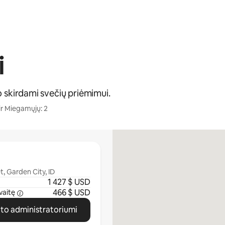
i
o skirdami svečių priėmimui.
ir Miegamųjų: 2
, Garden City, ID
1 427 $ USD
466 $ USD
vaitę
ato administratoriumi