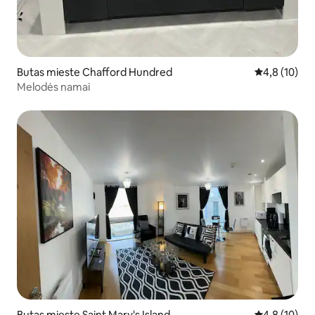
Butas mieste Chafford Hundred
Vidutinis įver
4,8 (10)
Melodės namai
Butas mieste Saint Mary's Island
Vidutinis įver
4,8 (10)