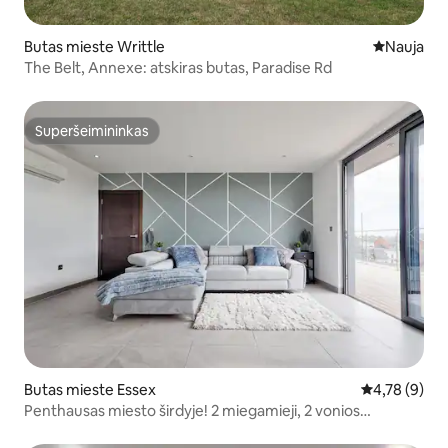
Butas mieste Writtle
Nauja vieta
Nauja
The Belt, Annexe: atskiras butas, Paradise Rd
Superšeimininkas
Superšeimininkas
Butas mieste Essex
Vidutinis įver
4,78 (9)
Penthausas miesto širdyje! 2 miegamieji, 2 vonios
kambariai, terasa ant stogo