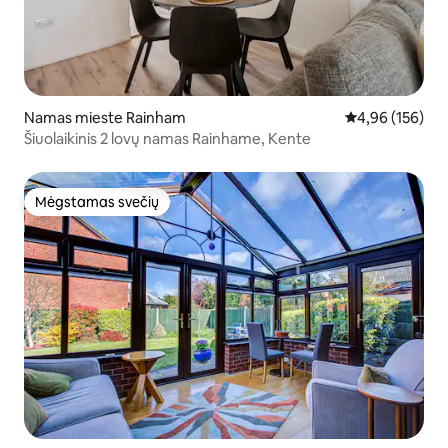
Namas mieste Rainham
Vidutinis įverti
4,96 (156)
Šiuolaikinis 2 lovų namas Rainhame, Kente
Mėgstamas svečių
Mėgstamas svečių