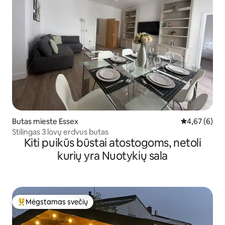
Butas mieste Essex
Vidutinis įver
4,67 (6)
Stilingas 3 lovų erdvus butas
Kiti puikūs būstai atostogoms, netoli
kurių yra Nuotykių sala
Mėgstamas svečių
Svečių mėgstamiausias