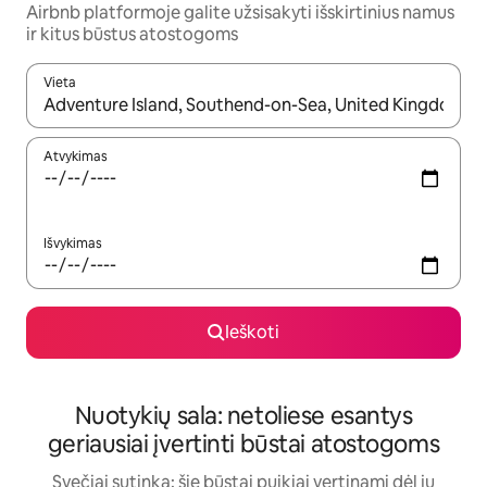
Airbnb platformoje galite užsisakyti išskirtinius namus
ir kitus būstus atostogoms
Vieta
Kai pasirodys paieškos rezultatai, juos naršyti galite naudodam
Atvykimas
Išvykimas
Ieškoti
Nuotykių sala: netoliese esantys
geriausiai įvertinti būstai atostogoms
Svečiai sutinka: šie būstai puikiai vertinami dėl jų