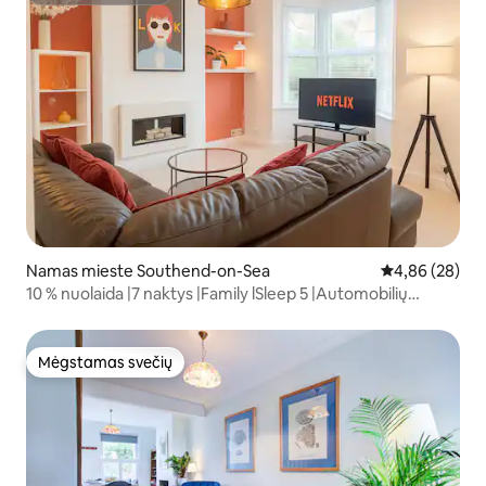
Namas mieste Southend-on-Sea
Vidutinis įvert
4,86 (28)
10 % nuolaida |7 naktys |Family lSleep 5 |Automobilių
stovėjimo aikštelė |WiFi
Mėgstamas svečių
Mėgstamas svečių