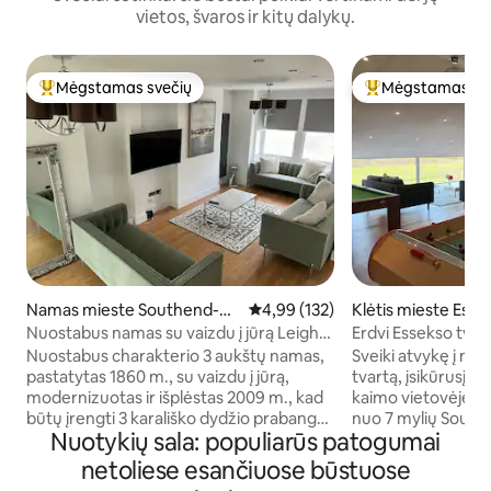
vietos, švaros ir kitų dalykų.
Mėgstamas svečių
Mėgstamas sv
Svečių mėgstamiausias
Svečių mėgstami
Namas mieste Southend-on
Vidutinis įvertinimas: 4,99 iš 5, a
4,99 (132)
Klėtis mieste Esse
-Sea
Nuostabus namas su vaizdu į jūrą Leigh-
Erdvi Essekso tvart
on-Sea
teniso kortas
Nuostabus charakterio 3 aukštų namas,
Sveiki atvykę į mū
pastatytas 1860 m., su vaizdu į jūrą,
tvartą, įsikūrusį r
modernizuotas ir išplėstas 2009 m., kad
kaimo vietovėje. V
būtų įrengti 3 karališko dydžio prabangūs
nuo 7 mylių Sout
Nuotykių sala: populiarūs patogumai
miegamieji, (2 su vonios kambariu) 1
paplūdimių, priepl
didelis persirengimo kambarys, 1 didelis
nuotykių salos bei 
netoliese esančiuose būstuose
šeimos vonios kambarys su vonia,
nuo Southend oro 