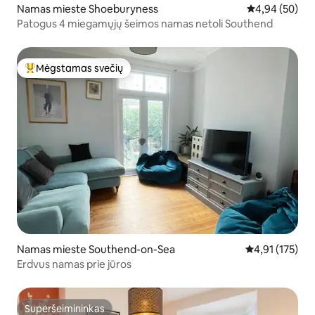
Namas mieste Shoeburyness
Vidutinis įvert
4,94 (50)
Patogus 4 miegamųjų šeimos namas netoli Southend
Mėgstamas svečių
Svečių mėgstamiausias
Namas mieste Southend-on-Sea
Vidutinis įverti
4,91 (175)
Erdvus namas prie jūros
Superšeimininkas
Superšeimininkas