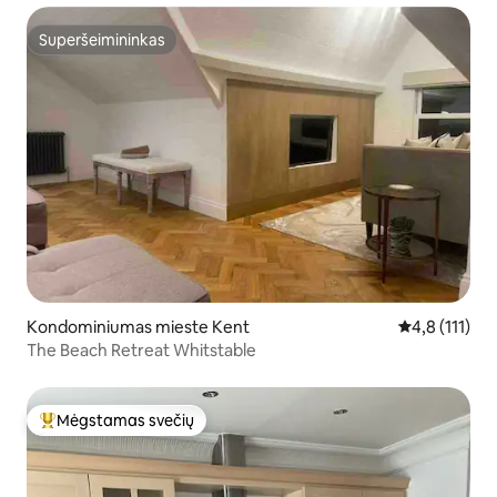
Superšeimininkas
Superšeimininkas
Kondominiumas mieste Kent
Vidutinis įver
4,8 (111)
The Beach Retreat Whitstable
Mėgstamas svečių
Svečių mėgstamiausias