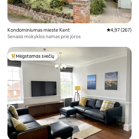
Kondominiumas mieste Kent
Vidutinis įverti
4,97 (267)
Senasis mokyklos namas prie jūros
Mėgstamas svečių
Svečių mėgstamiausias