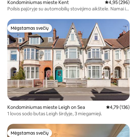
Kondominiumas mieste Kent
Vidutinis įverti
4,95 (296)
Poilsis pajūryje su automobilių stovėjimo aikštele. Namai iš
namų.
Mėgstamas svečių
Mėgstamas svečių
Kondominiumas mieste Leigh on Sea
Vidutinis įverti
4,79 (136)
1 lovos sodo butas Leigh širdyje, 3 miegamieji.
Mėgstamas svečių
Mėgstamas svečių