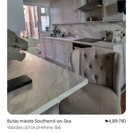
Butas mieste Southend-on-Sea
Vidutinis įvert
4,89 (18)
Vaizdas į jūros priekinę dalį