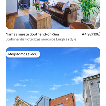
Namas mieste Southend-on-Sea
Vidutinis įverti
4,92 (106)
Stulbinantis kotedžas senosios Leigh širdyje
Mėgstamas svečių
Mėgstamas svečių