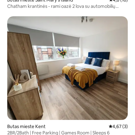
Chatham krantinės - rami oazė 2 lova su automobilių
stovėjimo aikštele.
Butas mieste Kent
Vidutinis įver
4,67 (3)
2BR/2Bath | Free Parking | Games Room | Sleeps 6