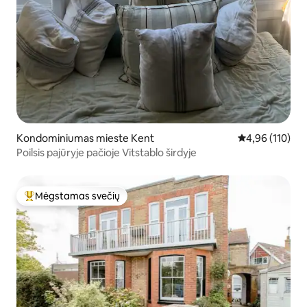
Kondominiumas mieste Kent
Vidutinis įverti
4,96 (110)
Poilsis pajūryje pačioje Vitstablo širdyje
Mėgstamas svečių
Svečių mėgstamiausias