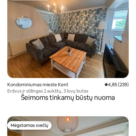
Kondominiumas mieste Kent
Vidutinis įverti
4,85 (239)
Erdvus ir stilingas 2 aukštų, 3 lovų butas
Šeimoms tinkamų būstų nuoma
Mėgstamas svečių
Mėgstamas svečių