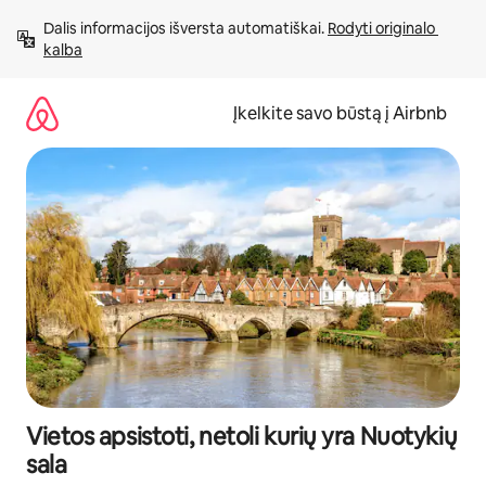
Pereiti
Dalis informacijos išversta automatiškai. 
Rodyti originalo 
prie
kalba
turinio
Įkelkite savo būstą į Airbnb
Vietos apsistoti, netoli kurių yra Nuotykių
sala