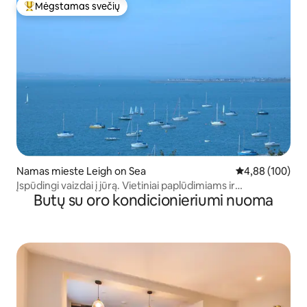
Mėgstamas svečių
Svečių mėgstamiausias
Namas mieste Leigh on Sea
Vidutinis įverti
4,88 (100)
Įspūdingi vaizdai į jūrą. Vietiniai paplūdimiams ir
Butų su oro kondicionieriumi nuoma
užkandinėms