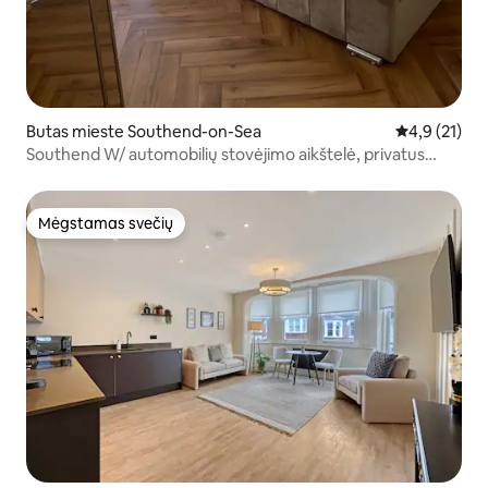
Butas mieste Southend-on-Sea
Vidutinis įve
4,9 (21)
Southend W/ automobilių stovėjimo aikštelė, privatus
sodas ir paplūdimys
Mėgstamas svečių
Mėgstamas svečių