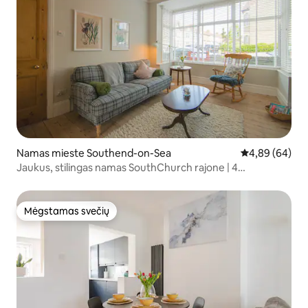
Namas mieste Southend-on-Sea
Vidutinis įvert
4,89 (64)
Jaukus, stilingas namas SouthChurch rajone | 4
miegamosios vietos
Mėgstamas svečių
Mėgstamas svečių