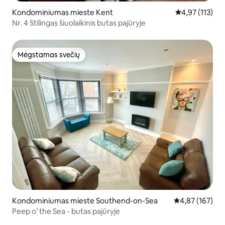
Kondominiumas mieste Kent
Vidutinis įverti
4,97 (113)
Nr. 4 Stilingas šiuolaikinis butas pajūryje
Mėgstamas svečių
Mėgstamas svečių
Kondominiumas mieste Southend-on-Sea
Vidutinis įverti
4,87 (167)
Peep o’ the Sea - butas pajūryje