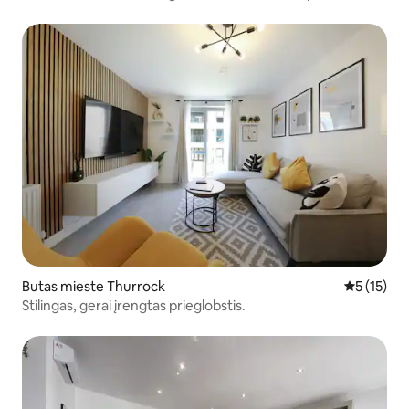
Butas mieste Thurrock
Vidutinis į
5 (15)
Stilingas, gerai įrengtas prieglobstis.