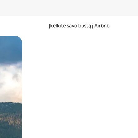
Įkelkite savo būstą į Airbnb
er ekraną.