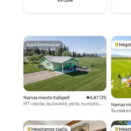
Virtuvė
tradicijos ir kuriama nepamirštami
prisiminimai.
Superšeimininkas
Mėgst
Superšeimininkas
Svečių 
Namas mieste Kalispell
Vidutinis įvertinimas: 4
4,87 (31)
MT vaizdai, laužavietė, pirtis, nuotykis
Namas mi
ledynų parke
Šiuolaikin
Mėgstamas svečių
Mėgst