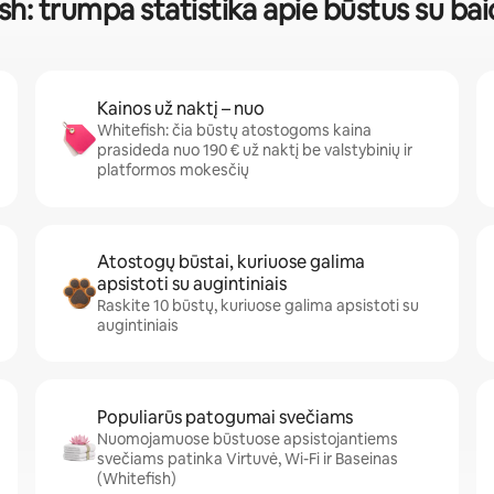
sh: trumpa statistika apie būstus su ba
Kainos už naktį – nuo
Whitefish: čia būstų atostogoms kaina
prasideda nuo 190 € už naktį be valstybinių ir
platformos mokesčių
Atostogų būstai, kuriuose galima
apsistoti su augintiniais
Raskite 10 būstų, kuriuose galima apsistoti su
augintiniais
Populiarūs patogumai svečiams
Nuomojamuose būstuose apsistojantiems
svečiams patinka Virtuvė, Wi-Fi ir Baseinas
(Whitefish)