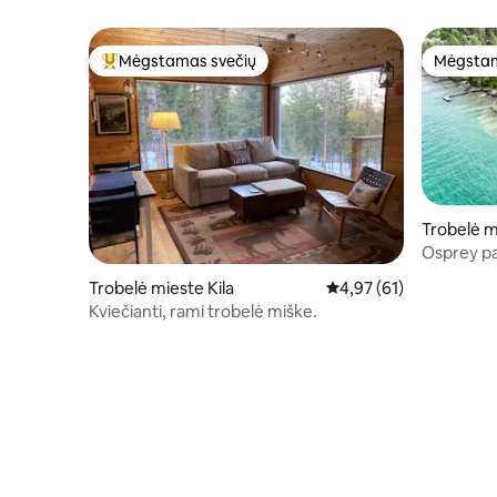
Mėgstamas svečių
Mėgstam
Svečių mėgstamiausias
Mėgstam
Trobelė 
Osprey pa
Trobelė mieste Kila
Vidutinis įvertinimas: 4
4,97 (61)
Kviečianti, rami trobelė miške.