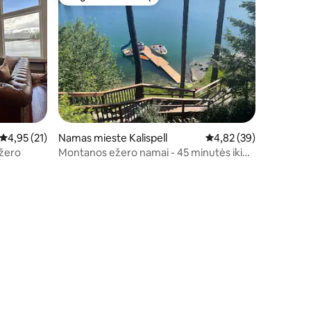
Mėgstamas svečių
Vidutinis įvertinimas: 4,95 iš 5, atsiliepimų: 21
4,95 (21)
Namas mieste Kalispell
Vidutinis įvertinimas: 4
4,82 (39)
ežero
Montanos ežero namai - 45 minutės iki
ledyno NP (GNP)