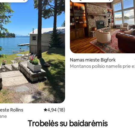
mėgstamiausias
Mėgstamas svečių
: 5 iš 5, atsiliepimų: 29
Namas mieste Bigfork
Montanos poilsio namelis prie 
ste Rollins
Vidutinis įvertinimas: 4,94 iš 5, atsiliepimų: 18
4,94 (18)
ane
Trobelės su baidarėmis