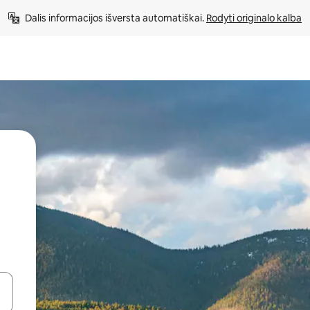
Dalis informacijos išversta automatiškai. 
Rodyti originalo kalba
alite naudodami rodykles aukštyn ir žemyn arba liesdami ir braukdami p