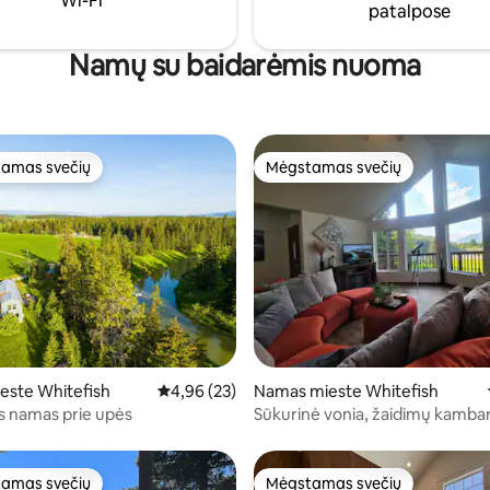
Wi-Fi
patalpose
Namų su baidarėmis nuoma
amas svečių
Mėgstamas svečių
mėgstamiausias
Mėgstamas svečių
,87 iš 5, atsiliepimų: 31
este Whitefish
Vidutinis įvertinimas: 4,96 iš 5, atsiliepimų: 23
4,96 (23)
Namas mieste Whitefish
is namas prie upės
Sūkurinė vonia, žaidimų kamba
vaizdai, ežeras/golfas/miesto c
amas svečių
Mėgstamas svečių