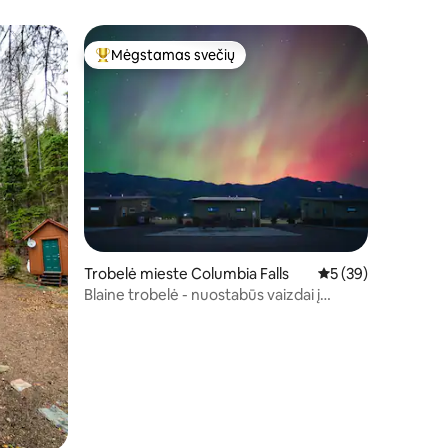
Mėgstamas svečių
Svečių mėgstamiausias
Trobelė mieste Columbia Falls
Vidutinis įvertinimas
5 (39)
Blaine trobelė - nuostabūs vaizdai į
kalnus,netoli BNP!