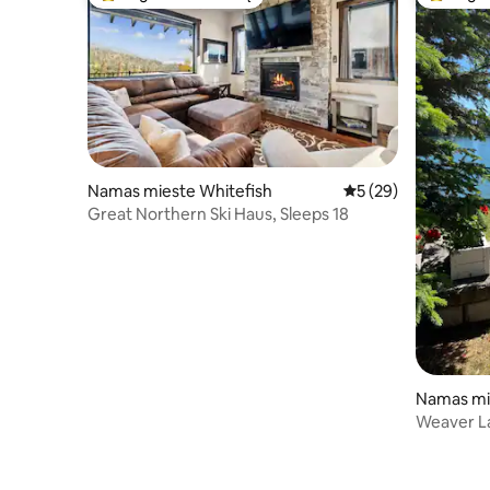
Svečių mėgstamiausias
Svečių 
Namas mieste Whitefish
Vidutinis įvertinimas
5 (29)
Great Northern Ski Haus, Sleeps 18
Namas mie
Weaver L