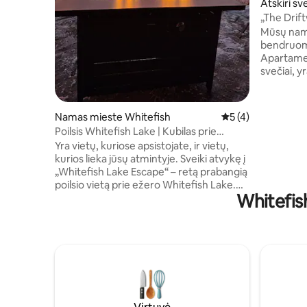
Atskiri s
mieste Bi
„The Drif
Bay pabė
Mūsų nama
bendruome
Apartamen
svečiai, y
atskiru įėjimu. Jį suda
miegamasis, priva
svetainė i
Namas mieste Whitefish
Vidutinis įvertinima
5 (4)
vieta mais
Poilsis Whitefish Lake | Kubilas prie
rašomasis 
prieplaukos, įspūdingi saulėlydžiai
Yra vietų, kuriose apsistojate, ir vietų,
kėdė, tai
kurios lieka jūsų atmintyje. Sveiki atvykę į
aparatas,
„Whitefish Lake Escape“ – retą prabangią
nedidelis 
poilsio vietą prie ežero Whitefish Lake.
kelio pės
Whitefis
Leiskite dienas prieplaukoje, plaukiokite
paplūdimio
irklente, slidinėkite Whitefish Mountain
nedidelio
kalne arba tyrinėkite Glacier nacionalinį
parką. Kiekvieną vakarą užbaikite
sūkurinėje vonioje arba prie laužo stalo
stebėdami nepamirštamus Montanos
saulėlydžius. Puikiai tinka šeimoms,
grupėms ir nuotykiams Montanoje ištisus
metus. Vieta, kurioje prasideda šeimos