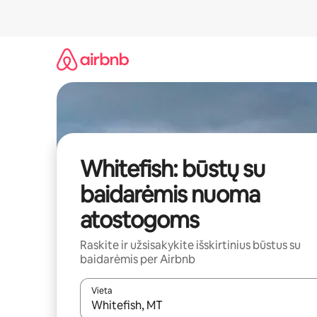
Pereiti
prie
turinio
Whitefish: būstų su
baidarėmis nuoma
atostogoms
Raskite ir užsisakykite išskirtinius būstus su
baidarėmis per Airbnb
Vieta
Kai pasirodys paieškos rezultatai, juos naršyti g