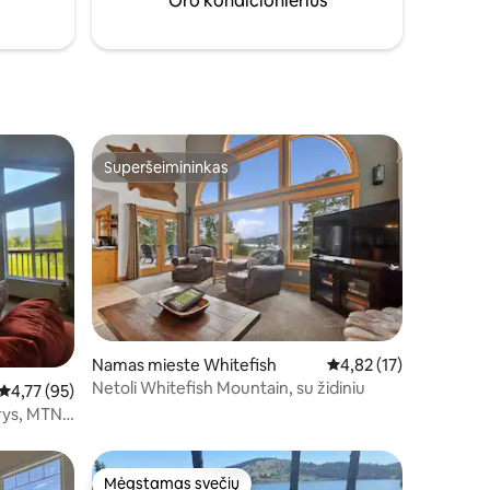
Oro kondicionierius
baidarėmis, nes turime viską, ko jums
reikia.
Superšeimininkas
Superšeimininkas
Namas mieste Whitefish
Vidutinis įvertinimas: 4
4,82 (17)
Netoli Whitefish Mountain, su židiniu
Vidutinis įvertinimas: 4,77 iš 5, atsiliepimų: 95
4,77 (95)
rys, MTN
entras.
Mėgstamas svečių