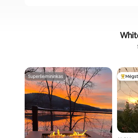
White
Superšeimininkas
Mėgst
Superšeimininkas
Svečių 