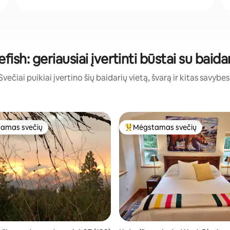
fish: geriausiai įvertinti būstai su baid
Svečiai puikiai įvertino šių baidarių vietą, švarą ir kitas savybes
amas svečių
Mėgstamas svečių
mėgstamiausias
Svečių mėgstamiausias