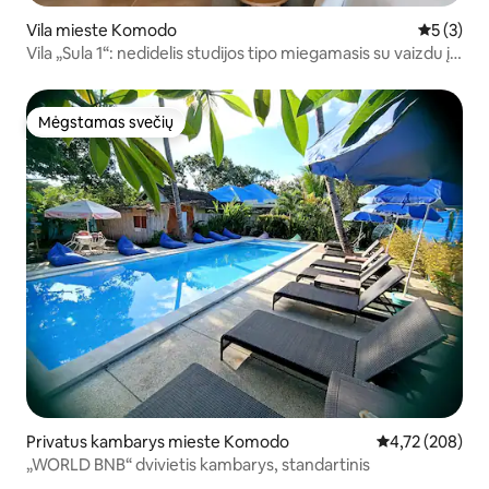
Vila mieste Komodo
Vidutinis 
5 (3)
Vila „Sula 1“: nedidelis studijos tipo miegamasis su vaizdu į
vandenyną
Mėgstamas svečių
Mėgstamas svečių
Privatus kambarys mieste Komodo
Vidutinis įverti
4,72 (208)
„WORLD BNB“ dvivietis kambarys, standartinis