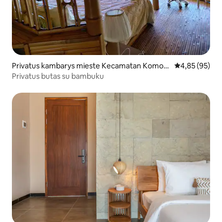
Privatus kambarys mieste Kecamatan Komod
Vidutinis įvert
4,85 (95)
o
Privatus butas su bambuku