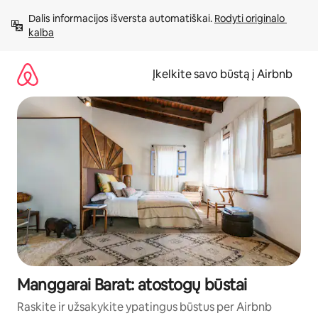
Pereiti
Dalis informacijos išversta automatiškai. 
Rodyti originalo 
prie
kalba
turinio
Įkelkite savo būstą į Airbnb
Manggarai Barat: atostogų būstai
Raskite ir užsakykite ypatingus būstus per Airbnb