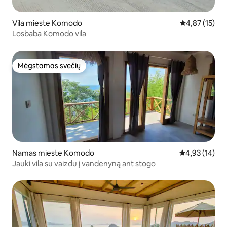
Vila mieste Komodo
Vidutinis įvert
4,87 (15)
Losbaba Komodo vila
Mėgstamas svečių
Mėgstamas svečių
Namas mieste Komodo
Vidutinis įvert
4,93 (14)
Jauki vila su vaizdu į vandenyną ant stogo