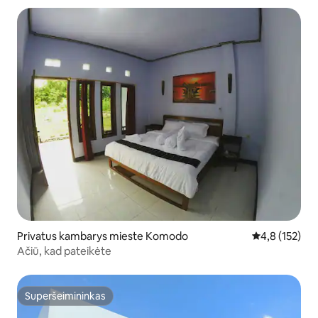
Privatus kambarys mieste Komodo
Vidutinis įvert
4,8 (152)
Ačiū, kad pateikėte
Superšeimininkas
Superšeimininkas