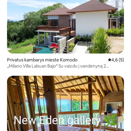
Privatus kambarys mieste Komodo
Vidutinis įv
4,6 (5)
„Milano Villa Labuan Bajo“ Su vaizdu į vandenyną 2
miegamieji