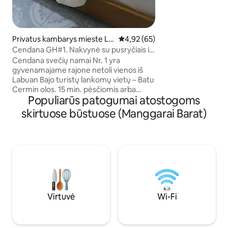
centro „Marina Ma
viešbučio ir „Kam
turgaus • Po „Kop
mėgaukitės origina
mišiniu su saulėlyd
Privatus kambarys mieste La
Vidutinis įvertinimas: 4,92 iš 5, 
4,92 (65)
paragaukite „Juria
buan Bajo
Cendana GH#1. Nakvynė su pusryčiais ir
žaliu sodu.
Cendana svečių namai Nr. 1 yra
gyvenamajame rajone netoli vienos iš
Labuan Bajo turistų lankomų vietų – Batu
Cermin olos. 15 min. pėsčiomis arba
Populiarūs patogumai atostogoms
5 min. automobiliu nuo „Cendana
Guesthouse“ iki ATM centro (netoli
skirtuose būstuose (Manggarai Barat)
„Denny's Mart Batu Cermin“
parduotuvės). Nuo Cendana svečių
namų iki tradicinio turgaus 10 minučių
pėsčiomis arba 3 minutės automobiliu.
Nuo „Cendana Guesthouse“ iki prekybos
centrų zonos („Fresha“, „Central“ ir
„Denny“) ir būtiniausių prekių
parduotuvių („Alfamart“ ir „Indomart“) 15
minučių pėsčiomis arba 5 minutės
Virtuvė
Wi-Fi
automobiliu.