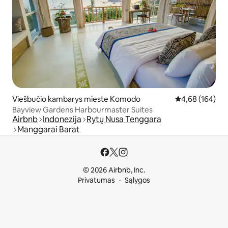
Viešbučio kambarys mieste Komodo
Vidutinis įverti
4,68 (164)
Bayview Gardens Harbourmaster Suites
Airbnb
Indonezija
Rytų Nusa Tenggara
Manggarai Barat
© 2026 Airbnb, Inc.
Privatumas
Sąlygos