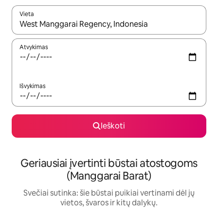
Vieta
Kai pasirodys paieškos rezultatai, juos naršyti galite naudodam
Atvykimas
Išvykimas
Ieškoti
Geriausiai įvertinti būstai atostogoms
(Manggarai Barat)
Svečiai sutinka: šie būstai puikiai vertinami dėl jų
vietos, švaros ir kitų dalykų.