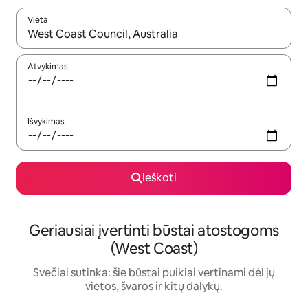
Vieta
Kai pasirodys paieškos rezultatai, juos naršyti galite naudodam
Atvykimas
Išvykimas
Ieškoti
Geriausiai įvertinti būstai atostogoms
(West Coast)
Svečiai sutinka: šie būstai puikiai vertinami dėl jų
vietos, švaros ir kitų dalykų.