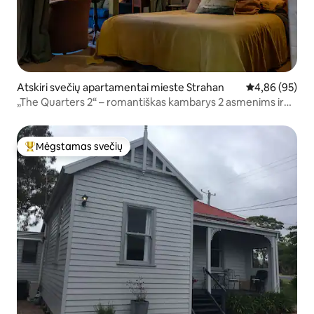
Atskiri svečių apartamentai mieste Strahan
Vidutinis įvert
4,86 (95)
„The Quarters 2“ – romantiškas kambarys 2 asmenims ir
pirtis
Mėgstamas svečių
Svečių mėgstamiausias