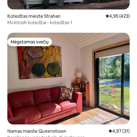
Kotedžas mieste Strahan
Vidutinis įverti
4,95 (423)
Mcintosh kotedžai - kotedžas 1
Mėgstamas svečių
Mėgstamas svečių
Namas mieste Queenstown
Vidutinis įvert
4,97 (31)