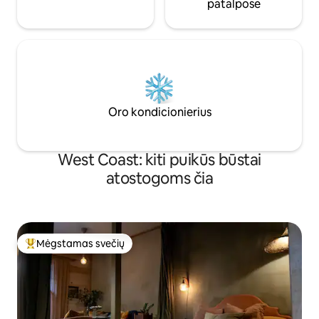
patalpose
Oro kondicionierius
West Coast: kiti puikūs būstai
atostogoms čia
Mėgstamas svečių
Svečių mėgstamiausias