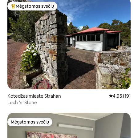
Mėgstamas svečių
Svečių mėgstamiausias
Kotedžas mieste Strahan
Vidutinis įvert
4,95 (19)
Loch ‘n’ Stone
Mėgstamas svečių
Mėgstamas svečių