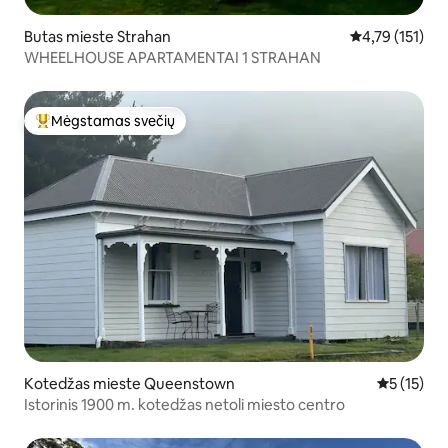
Butas mieste Strahan
Vidutinis įverti
4,79 (151)
WHEELHOUSE APARTAMENTAI 1 STRAHAN
Mėgstamas svečių
Svečių mėgstamiausias
Kotedžas mieste Queenstown
Vidutinis į
5 (15)
Istorinis 1900 m. kotedžas netoli miesto centro