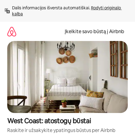
Pereiti
Dalis informacijos išversta automatiškai. 
Rodyti originalo 
prie
kalba
turinio
Įkelkite savo būstą į Airbnb
West Coast: atostogų būstai
Raskite ir užsakykite ypatingus būstus per Airbnb