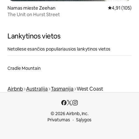
Namas mieste Zeehan
Vidutinis įverti
4,91 (105)
The Unit on Hurst Street
Lankytinos vietos
Netoliese esančios populiariausios lankytinos vietos
Cradle Mountain
Airbnb
Australija
Tasmanija
West Coast
© 2026 Airbnb, Inc.
Privatumas
Sąlygos