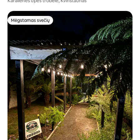
Karalienės upės trobelė, Kvinstaunas
Mėgstamas svečių
Mėgstamas svečių