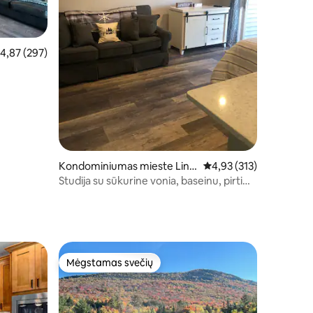
idutinis įvertinimas: 4,87 iš 5, atsiliepimų: 297
4,87 (297)
Kondominiumas mieste Linc
Vidutinis įvertinimas: 4,
4,93 (313)
oln
Studija su sūkurine vonia, baseinu, pirtimi,
arkada ir sporto sale
Mėgstamas svečių
Mėgstamas svečių