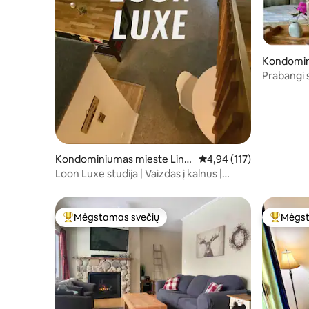
Kondomin
dstock
Prabangi 
vonia, ba
Kondominiumas mieste Linc
Vidutinis įvertinimas: 4,
4,94 (117)
oln
Loon Luxe studija | Vaizdas į kalnus |
Pasivaikščiojimas iki miesto
Mėgstamas svečių
Mėgst
Svečių mėgstamiausias
Svečių 