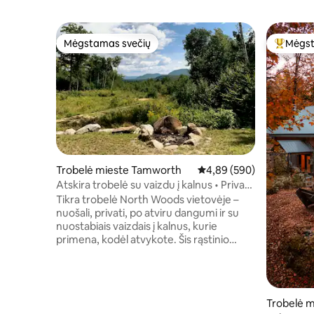
Mėgstamas svečių
Mėgst
Mėgstamas svečių
Svečių 
Trobelė mieste Tamworth
Vidutinis įvertinimas: 4,8
4,89 (590)
Atskira trobelė su vaizdu į kalnus • Privati
pirtis
Tikra trobelė North Woods vietovėje –
nuošali, privati, po atviru dangumi ir su
nuostabiais vaizdais į kalnus, kurie
primena, kodėl atvykote. Šis rąstinio
stiliaus poilsio namas įsikūręs miško
gilumoje virš Tamvorto ir yra pilnai
įrengtas, kad būtų patogu, bet kartu
išlaikytas natūralus žaliuzės stilius.
Trobelė m
Žygiuokite vietiniais takais, stebėkite