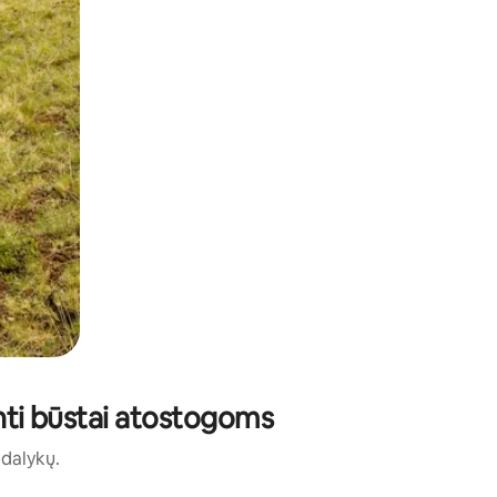
inti būstai atostogoms
ų dalykų.