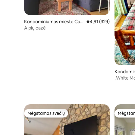
Kondominiumas mieste Ca
Vidutinis įvertinimas: 4,9
4,91 (329)
mpton
Alpių oazė
Kondomin
oln
„White Mountai
sūkurinė 
Mėgstamas svečių
Mėgstam
Mėgstamas svečių
Mėgstam