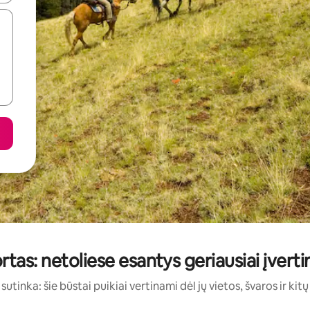
ortas: netoliese esantys geriausiai įvert
sutinka: šie būstai puikiai vertinami dėl jų vietos, švaros ir kit