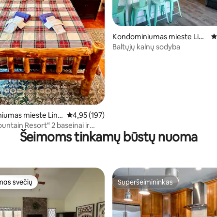
1 iš 5, atsiliepimų: 329
Kondominiumas mieste Linc
V
oln
Baltųjų kalnų sodyba
iumas mieste Linc
Vidutinis įvertinimas: 4,95 iš 5, atsiliepimų: 197
4,95 (197)
n Resort“ 2 baseinai ir
Šeimoms tinkamų būstų nuoma
vonia Virtuvė
as svečių
Superšeimininkas
as svečių
Superšeimininkas