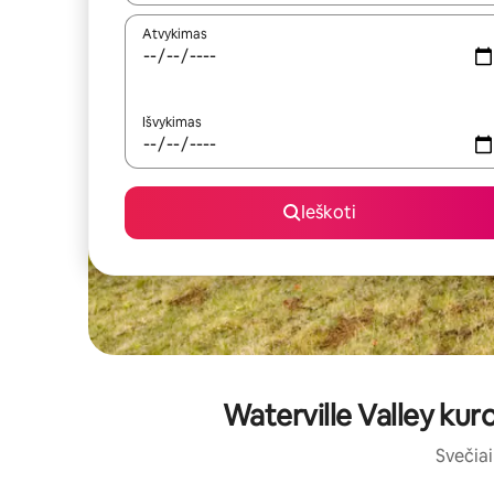
Atvykimas
Išvykimas
Ieškoti
Waterville Valley kur
Svečiai 