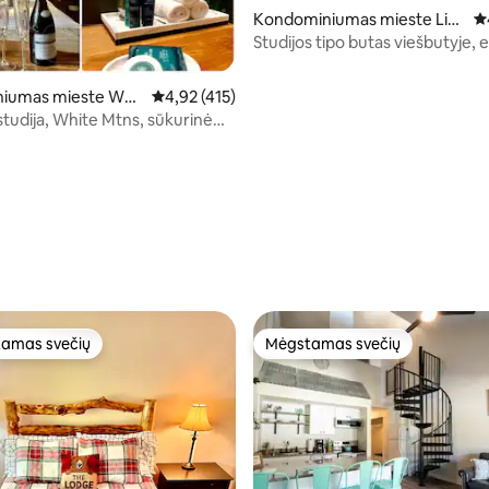
Kondominiumas mieste Lin
Vi
coln
Studijos tipo butas viešbutyje,
Loon Mountain
iumas mieste Woo
Vidutinis įvertinimas: 4,92 iš 5, atsiliepimų: 41
4,92 (415)
studija, White Mtns, sūkurinė
seinas, tvenkinys, upė
94 iš 5, atsiliepimų: 117
amas svečių
Mėgstamas svečių
mėgstamiausias
Mėgstamas svečių