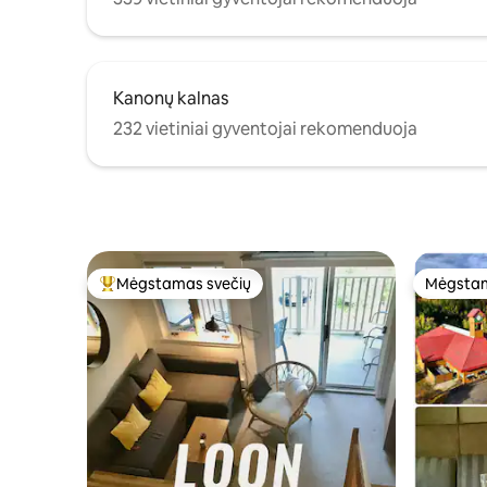
Kanonų kalnas
232 vietiniai gyventojai rekomenduoja
Mėgstamas svečių
Mėgstam
Svečių mėgstamiausias
Mėgstam