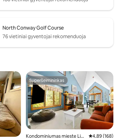
North Conway Golf Course
76 vietiniai gyventojai rekomenduoja
Superšeimininkas
Superšeimininkas
Kondominiumas mieste Linc
Vidutinis įvertinimas: 4,
4,89 (168)