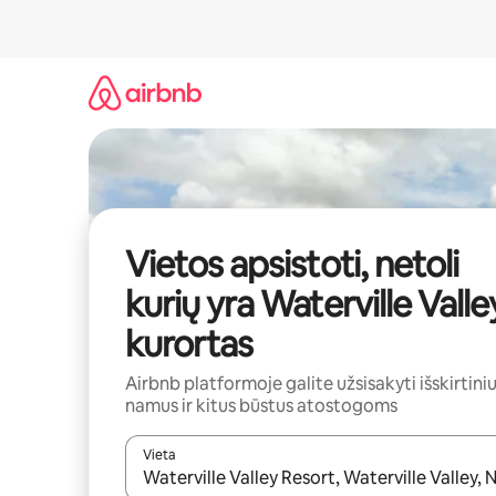
Pereiti
prie
turinio
Vietos apsistoti, netoli
kurių yra Waterville Valle
kurortas
Airbnb platformoje galite užsisakyti išskirtini
namus ir kitus būstus atostogoms
Vieta
Kai pasirodys paieškos rezultatai, juos naršyti g