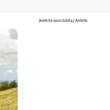
Įkelkite savo būstą į Airbnb
er ekraną.