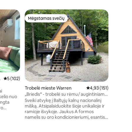
Trobelė 
Mėgstamas svečių
Mėgsta
Mėgstamas svečių
Mėgsta
Jauki tr
Atraskite
žavingoj
Niujorke!
takais, i
arba leisk
leiskitės
lauke grį
kepsninę 
Nesvarbu
Vidutinis įvertinimas: 5 iš 5, atsiliepimų: 102
5 (102)
pabėgimą,
paslėptas
Trobelė mieste Warren
Vidutinis įvertinimas: 4,
4,93 (151)
žavesio i
ai
„Briedis“ - trobelė su rėmu/ augintiniams
Išbandyk
kelio nuo
tinkama
Sveiki atvykę į Baltųjų kalnų nacionalinį
nepamirš
engta
mišką. Atsipalaiduokite šioje unikalioje ir
šiandien!
ro
ramioje išvykoje. Jaukus A formos
zorius ir
namelis su oro kondicionieriumi, esantis
etas. Mūsų
ramioje gatvėje. Puikiai tinka
mo
romantiškam pabėgimui ar šeimos
gą vietovę,