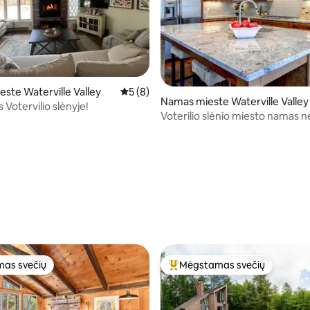
ste Waterville Valley
Vidutinis įvertinimas: 5 iš 5, atsiliepimų: 8
5 (8)
Namas mieste Waterville Valley
Votervilio slėnyje!
Voterilio slėnio miesto namas ne
slidinėjimo zonos
89 iš 5, atsiliepimų: 61
as svečių
Mėgstamas svečių
as svečių
Svečių mėgstamiausias