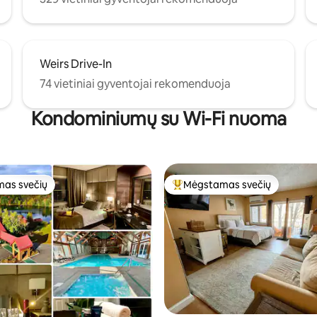
Weirs Drive-In
74 vietiniai gyventojai rekomenduoja
Kondominiumų su Wi-Fi nuoma
as svečių
Mėgstamas svečių
as svečių
Svečių mėgstamiausias