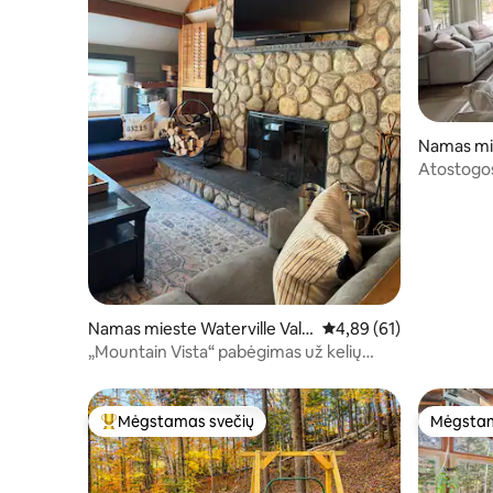
Namas mie
Atostogos 
Namas mieste Waterville Vall
Vidutinis įvertinimas: 4,
4,89 (61)
ey
„Mountain Vista“ pabėgimas už kelių
minučių kelio nuo Waterville
Mėgstamas svečių
Mėgstam
Svečių mėgstamiausias
Mėgstam