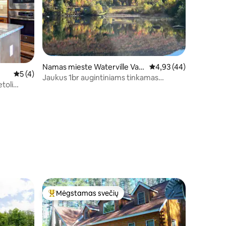
Namas mieste Waterville Vall
Vidutinis įvertinimas: 4
4,93 (44)
Vidutinis įvertinimas: 5 iš 5, atsiliepimų: 4
5 (4)
ey
Jaukus 1br augintiniams tinkamas
toli
kondominiumas
Mėgstamas svečių
Svečių mėgstamiausias