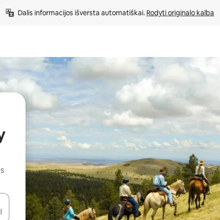
Dalis informacijos išversta automatiškai. 
Rodyti originalo kalba
y
us
alite naudodami rodykles aukštyn ir žemyn arba liesdami ir braukdami p