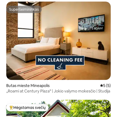
Superšeimininkas
Superšeimininkas
Butas mieste Mineapolis
Vidutinis 
5 (5)
„Roami at Century Plaza“ | Jokio valymo mokesčio | Studija
Mėgstamas svečių
Svečių mėgstamiausias