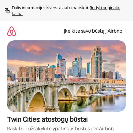
Pereiti
Dalis informacijos išversta automatiškai. 
Rodyti originalo 
prie
kalba
turinio
Įkelkite savo būstą į Airbnb
Twin Cities: atostogų būstai
Raskite ir užsakykite ypatingus būstus per Airbnb