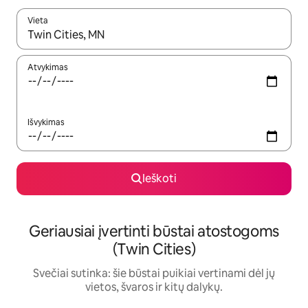
Vieta
Kai pasirodys paieškos rezultatai, juos naršyti galite naudodam
Atvykimas
Išvykimas
Ieškoti
Geriausiai įvertinti būstai atostogoms
(Twin Cities)
Svečiai sutinka: šie būstai puikiai vertinami dėl jų
vietos, švaros ir kitų dalykų.