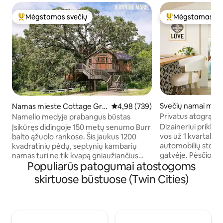
Mėgstamas svečių
Mėgstamas sv
Svečių mėgstamiausias
Svečių mėgstami
Svečių namai mies
Namas mieste Cottage Gro
Vidutinis įvertinimas: 4,98 iš 5, a
4,98 (739)
polis
ve
Privatus atogrąžų 
Namelio medyje prabangus būstas
būstas Aptaune
Dizaineriui prikla
Įsikūręs didingoje 150 metų senumo Burr
vos už 1 kvartalo 
balto ąžuolo rankose. Šis jaukus 1200
automobilių stovėj
kvadratinių pėdų, septynių kambarių
gatvėje. Pėsčiomis 
namas turi ne tik kvapą gniaužiančius
Populiarūs patogumai atostogoms
populiariausių viet
vaizdus, bet ir žavingų bei žavingų
„Wrecktangle Pizz
staigmenų, kurios dera pasakoje.
skirtuose būstuose (Twin Cities)
Arcade“ arba Harr
Užlipkite 40 pėdų aukštyje į apžvalgos
privačiu „Queen“ 
bokštą, kuriame jūsų laukia teleskopas,
dydžio kušete, ska
paruoštas nuskaityti naktinį dangų ir
atskiru šildymu/or
pamatykite dangaus panoramą - su
pilnai įrengta virtu
vaizdu į 500 akrų gamtos grožį šalia.