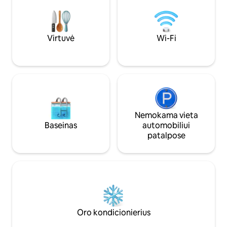
ir graži natūrali šv
Įlipkite į karštą, burbuliuojantį sūkurinės
kambariuose. 15 mi
vonios purkštukus arba šiltą lietaus dušo
Būste leidžiama ap
glostymą ir atgaukite dvasią
už papildomą mokestį. Žinutė d
nuramindami raumenis, atitirpindami
Virtuvė
Wi-Fi
šuns patvirtinimo. 
visus dienos sunkumus. Pailsėkite
pėsčiomis pasiek
vienoje iš mūsų minkštų lovų. Ryte
pačioje Mineapolio 
apsistokite ant grindų šildomų grindų
(tokios jaukios žiemos metu).) Arba
mėgaukitės rytine kava vienoje iš keturių
lauko terasų. Nepamirškite išspręsti
namelio medyje paslapties, kuri laukia
jūsų atradimo medinėse sienose. Šį
Nemokama vieta
namelį medyje architektas sukūrė
Baseinas
automobiliui
galvojant apie tris šachmatus. Visur
patalpose
galima rasti meniškų architektūrinių
detalių. Krištolo sietynai su aukštomis
lubomis ir marmuro stalviršiais
elegantiškoje, visiškai įrengtoje virtuvėje.
(Erdvinio garso sistema padeda sukurti
nuotaiką toms ypatingoms vakarienėms
valgomajame.) Vienas iš dviejų židinių
suteikia prabangių akcentų
Oro kondicionierius
pagrindiniame miegamajame su dvigule