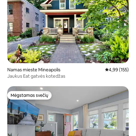
Namas mieste Mineapolis
Vidutinis įverti
4,99 (155)
Jaukus Eat gatvės kotedžas
Mėgstamas svečių
Mėgstamas svečių