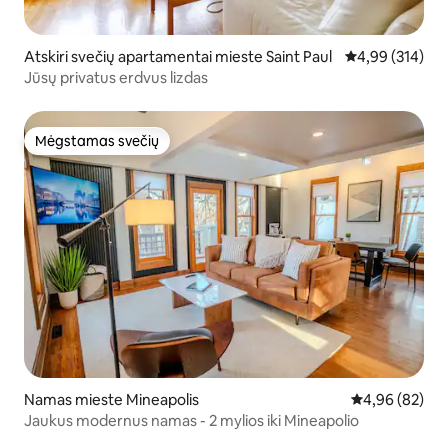
Atskiri svečių apartamentai mieste Saint Paul
Vidutinis įverti
4,99 (314)
Jūsų privatus erdvus lizdas
Mėgstamas svečių
Mėgstamas svečių
Namas mieste Mineapolis
Vidutinis įvert
4,96 (82)
Jaukus modernus namas - 2 mylios iki Mineapolio