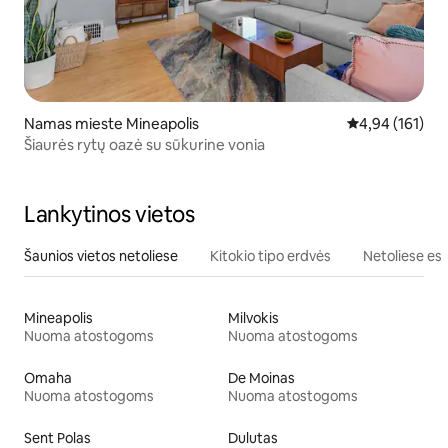
Namas mieste Mineapolis
Vidutinis įverti
4,94 (161)
Šiaurės rytų oazė su sūkurine vonia
Lankytinos vietos
Šaunios vietos netoliese
Kitokio tipo erdvės
Netoliese esa
Mineapolis
Milvokis
Nuoma atostogoms
Nuoma atostogoms
Omaha
De Moinas
Nuoma atostogoms
Nuoma atostogoms
Sent Polas
Dulutas