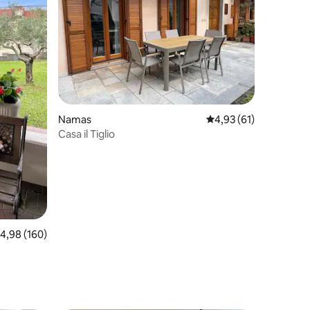
3
Namas
Vidutinis įvertinimas: 4
4,93 (61)
Casa il Tiglio
idutinis įvertinimas: 4,98 iš 5, atsiliepimų: 160
4,98 (160)