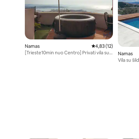
Namas
Vidutinis įvertinimas: 4
4,83 (12)
[Trieste10min nuo Centro] Privati vila su
Namas
sūkurine vonia
Vila su ši
gniaužian