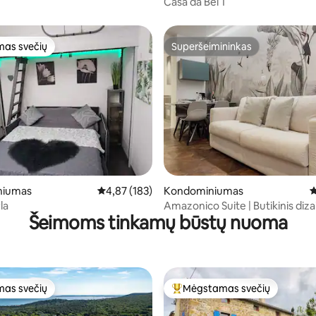
Casa da Bel 1
as svečių
Superšeimininkas
as svečių
Superšeimininkas
87 iš 5, atsiliepimų: 121
niumas
Vidutinis įvertinimas: 4,87 iš 5, atsiliepimų: 183
4,87 (183)
Kondominiumas
V
la
Amazonico Suite | Butikinis diza
Šeimoms tinkamų būstų nuoma
centre
as svečių
Mėgstamas svečių
as svečių
Svečių mėgstamiausias