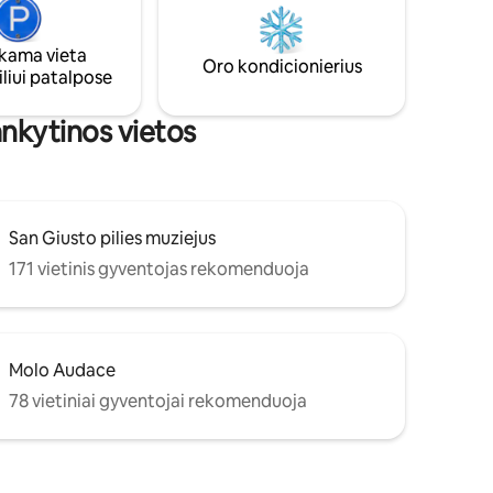
as pėsčiųjų
nemokama ir su šiek tiek sėkmės galite
lakančią
rasti nemokamą. Šioje vietovėje už
ama vieta
mokestį yra vieši garažai.
Oro kondicionierius
liui patalpose
lankytinos vietos
San Giusto pilies muziejus
171 vietinis gyventojas rekomenduoja
Molo Audace
78 vietiniai gyventojai rekomenduoja