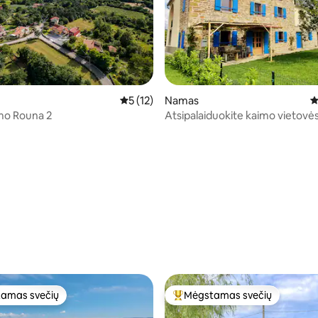
Vidutinis įvertinimas: 5 iš 5, atsiliepimų: 12
5 (12)
Namas
V
mo Rouna 2
Atsipalaiduokite kaimo vietovės
jūros
: 5 iš 5, atsiliepimų: 22
amas svečių
Mėgstamas svečių
mėgstamiausias
Svečių mėgstamiausias