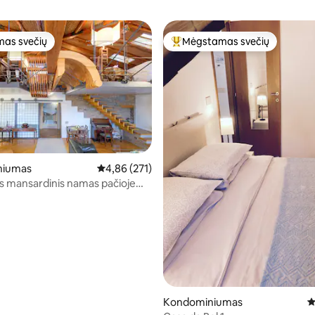
as svečių
Mėgstamas svečių
as svečių
Svečių mėgstamiausias
niumas
Vidutinis įvertinimas: 4,86 iš 5, atsiliepimų: 271
4,86 (271)
s mansardinis namas pačioje
8 iš 5, atsiliepimų: 144
rdyje
Kondominiumas
V