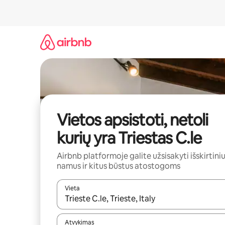
Pereiti
prie
turinio
Vietos apsistoti, netoli
kurių yra Triestas C.le
Airbnb platformoje galite užsisakyti išskirtini
namus ir kitus būstus atostogoms
Vieta
Kai pasirodys paieškos rezultatai, juos naršyti g
Atvykimas