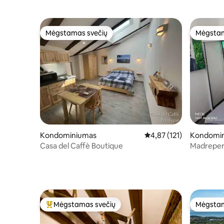
Mėgstamas svečių
Mėgstam
Mėgstamas svečių
Mėgstam
Kondominiumas
Vidutinis įvertinimas: 4,
4,87 (121)
Kondomi
Casa del Caffè Boutique
Madreper
Mėgstamas svečių
Mėgstam
Svečių mėgstamiausias
Mėgstam