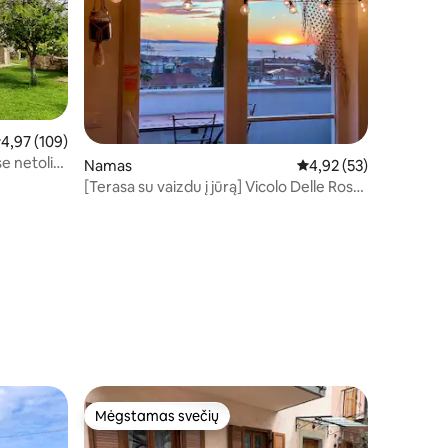
idutinis įvertinimas: 4,97 iš 5, atsiliepimų: 109
4,97 (109)
e netoli
Namas
Vidutinis įvertinimas: 4
4,92 (53)
[Terasa su vaizdu į jūrą] Vicolo Delle Rose
23
Mėgstamas svečių
Mėgstamas svečių