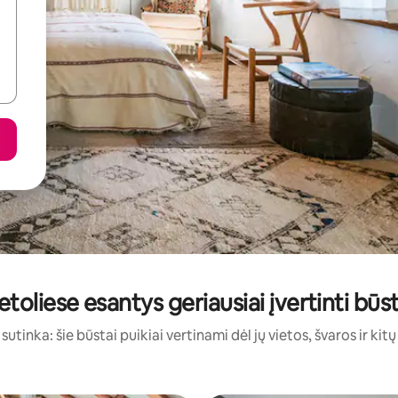
netoliese esantys geriausiai įvertinti b
sutinka: šie būstai puikiai vertinami dėl jų vietos, švaros ir kit