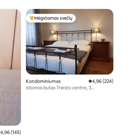
Mėgstamas svečių
Svečių mėgstamiausias
Kondominiumas
Vidutinis įvertinimas: 4,
4,96 (224)
Istorinis butas Triesto centre, 3
miegamieji
idutinis įvertinimas: 4,96 iš 5, atsiliepimų: 145
4,96 (145)