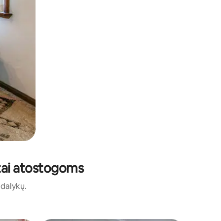
ūstai atostogoms
ų dalykų.