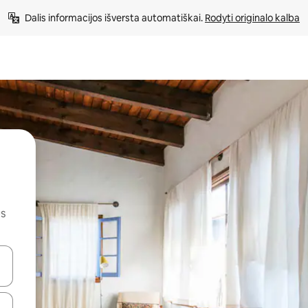
Dalis informacijos išversta automatiškai. 
Rodyti originalo kalba
us
alite naudodami rodykles aukštyn ir žemyn arba liesdami ir braukdami p