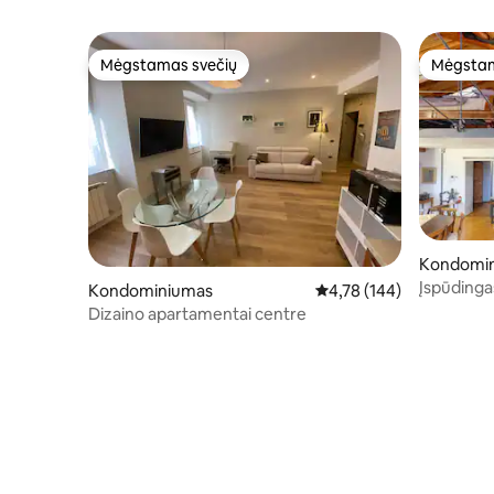
Mėgstamas svečių
Mėgstam
Mėgstamas svečių
Mėgstam
Kondomi
Įspūdinga
Kondominiumas
Vidutinis įvertinimas: 4,7
4,78 (144)
miesto ši
Dizaino apartamentai centre