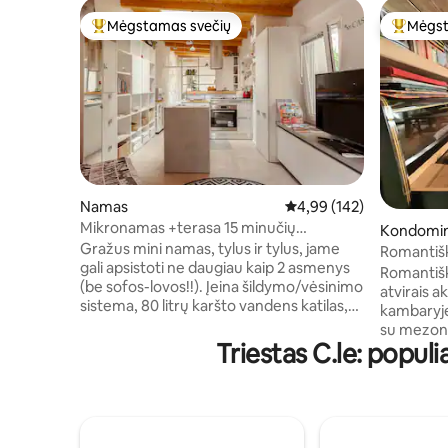
Mėgstamas svečių
Mėgst
Svečių mėgstamiausias
Svečių 
Namas
Vidutinis įvertinimas: 4,9
4,99 (142)
Mikronamas +terasa 15 minučių
Kondomi
pėsčiomis nuo Corso Italia
Gražus mini namas, tylus ir tylus, jame
Romantiška
gali apsistoti ne daugiau kaip 2 asmenys
jūros žvil
Romantišk
(be sofos-lovos!!). Įeina šildymo/vėsinimo
atvirais 
sistema, 80 litrų karšto vandens katilas,
kambaryj
mažas šaldytuvas +šaldiklis, elektrinė
su mezonin
orkaitė, indukcinė virimo viryklė,
Triestas C.le: popu
Gyvenamaj
daugiafunkcinė mikrobangų krosnelė,
Art Nouve
išmanioji televizija be tinklo
gyveno ra
taisymo/antenos, indaplovė, skalbimo
geležinkel
mašina. 17 minučių pėsčiomis nuo Viale
automobili
XX Settembre ir 23 minutės nuo Piazza
reikia mok