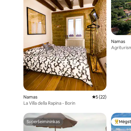
Namas
Agrituris
Namas
Vidutinis įvertinimas
5 (22)
La Villa della Rapina - Borin
Superšeimininkas
Mėgst
Superšeimininkas
Svečių 