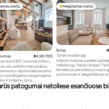
amas svečių
Mėgstamas svečių
mėgstamiausias
Svečių mėgstamiausias
9 iš 5, atsiliepimų: 142
Butas
V
Tartini rezidencija
niumas
Vidutinis įvertinimas: 4,98 iš 5, atsiliepimų: 193
4,98 (193)
Ieškote malonaus poilsio pačioj
s Nord-EST: centrinis loftas ir
Habsburgų Triesto širdyje? Tart
gsnis
as viso aukščio mansarda su
Residence pasveikins jus savo g
akmenimis ir sijomis kiekviename
prižiūrimose ir elegantiškose e
e ir vaizdingame miegamajame
ikoniškame istoriniame pastate s
u ir žvilgsniu į jūrą.
Butas, esantis už 350 m nuo stot
liarūs patogumai netoliese esančiuose
ame rajone, su žaliu parku ir
130 m nuo automobilių stovėji
au pastatais, kuriuose Nr. 1
aikštelės Piazza Oberdan aikštėj
šytojas James Joyce. Netoli
tinka keliaujantiems traukiniu ir
io stoties ir savivaldybės
automobiliu. Teritorijoje gausu 
ų stovėjimo aikštelės, kurioje
turgų, vaistinių, viešojo transpor
ėti (Silos/Saba). Einant