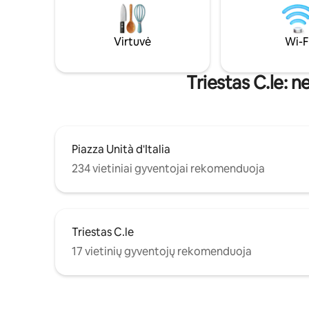
Unità d'Italia, gerai sujungtas autobusais,
istorinėm
šis namas yra gera vieta tyrinėti Triesto
minučių p
grožį. Smalsiems/pagarbiems
Unità aikš
Virtuvė
Wi-F
keliautojams. Automobilio statyti
ledų salon
negalima.
metrų.
Triestas C.le: n
Piazza Unità d'Italia
234 vietiniai gyventojai rekomenduoja
Triestas C.le
17 vietinių gyventojų rekomenduoja