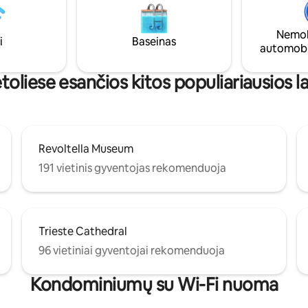
taksi. 5 minučių pasivaikščiojim
is Teresės gatvėmis, per 10
taku nuves jus į Ponte Rosso - p
ėsčiomis pasieksite Piazza
miesto širdį.
Nemok
tę. Vaistinė, prekybos centrai,
i
Baseinas
automobi
as ir restoranai vos už kelių
etoliese esančios kitos populiariausios 
Revoltella Museum
191 vietinis gyventojas rekomenduoja
Trieste Cathedral
96 vietiniai gyventojai rekomenduoja
Kondominiumų su Wi-Fi nuoma