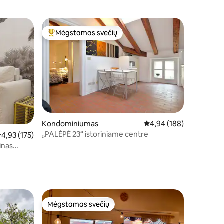
Mėgstamas svečių
Svečių mėgstamiausias
Kondominiumas
Vidutinis įvertinimas: 4,
4,94 (188)
„PALĖPĖ 23“ istoriniame centre
idutinis įvertinimas: 4,93 iš 5, atsiliepimų: 175
4,93 (175)
inas
Mėgstamas svečių
Mėgstamas svečių