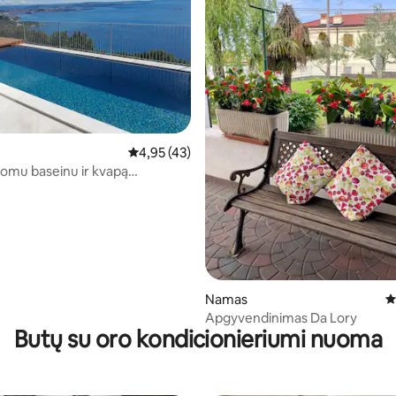
,83 iš 5, atsiliepimų: 12
Vidutinis įvertinimas: 4,95 iš 5, atsiliepimų: 4
4,95 (43)
ldomu baseinu ir kvapą
čiu vaizdu
Namas
V
Apgyvendinimas Da Lory
Butų su oro kondicionieriumi nuoma