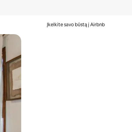
Įkelkite savo būstą į Airbnb
er ekraną.