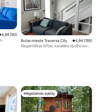
Vidutinis įvertinimas: 4,99 iš 5, atsiliepimų: 90
4,99 (90)
s
Butas mieste Traverse City
Vidutinis įvertinimas: 4,
4,94 (159)
Elegantiškas loftas: karališko dydžio lova,
netoli valgomojo ir alaus daryklos
Mėgstamas svečių
Mėgstamas svečių