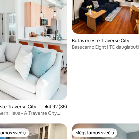
: 5 iš 5, atsiliepimų: 23
Butas mieste Traverse City
Basecamp Eight | TC daugiabutis
centro
ste Traverse City
Vidutinis įvertinimas: 4,92 iš 5, atsiliepimų: 85
4,92 (85)
ern Haus - A Traverse City
amas svečių
Mėgstamas svečių
mėgstamiausias
Mėgstamas svečių