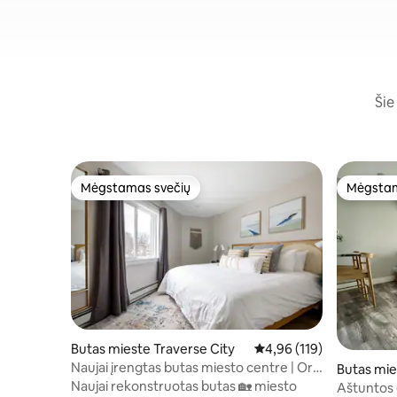
Šie
Mėgstamas svečių
Mėgstam
Mėgstamas svečių
Mėgstam
Butas mieste Traverse City
Vidutinis įvertinimas: 4,9
4,96 (119)
Naujai įrengtas butas miesto centre | Oro
Butas mie
kondicionierius | Paplūdimys |
Naujai rekonstruotas butas 🏡 miesto
Aštuntos 