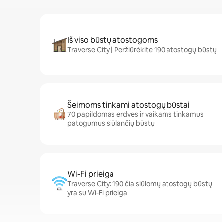
Iš viso būstų atostogoms
Traverse City | Peržiūrėkite 190 atostogų būstų
Šeimoms tinkami atostogų būstai
70 papildomas erdves ir vaikams tinkamus
patogumus siūlančių būstų
Wi-Fi prieiga
Traverse City: 190 čia siūlomų atostogų būstų
yra su Wi-Fi prieiga