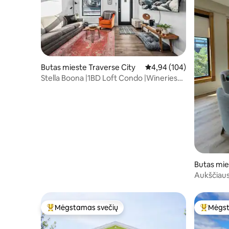
Butas mieste Traverse City
Vidutinis įvertinimas: 4,9
4,94 (104)
Stella Boona |1BD Loft Condo |Wineries
|Beaches.
Butas mie
Aukščiausi
miestą (2
Mėgstamas svečių
Mėgst
Svečių mėgstamiausias
Svečių 