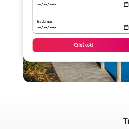
Išvykimas
Ieškoti
T