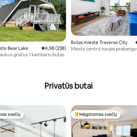
Butas mieste Traverse City
ste Bear Lake
Vidutinis įvertinimas: 4,98 iš 5, atsiliepimų: 238
4,98 (238)
Miesto centro naujas prabangu
kondominiumas
 jaukus gražus 1 kambario butas.
9 iš 5, atsiliepimų: 183
Privatūs butai
as svečių
Mėgstamas svečių
as svečių
Svečių mėgstamiausias