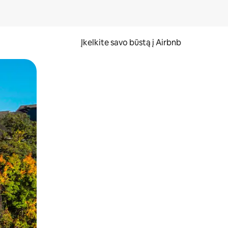
Įkelkite savo būstą į Airbnb
er ekraną.