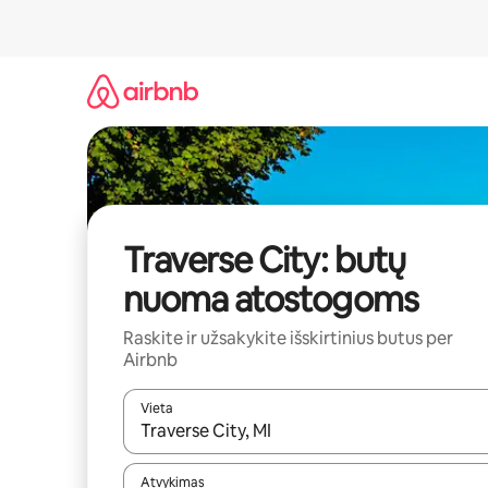
Pereiti
prie
turinio
Traverse City: butų
nuoma atostogoms
Raskite ir užsakykite išskirtinius butus per
Airbnb
Vieta
Kai pasirodys paieškos rezultatai, juos naršyti g
Atvykimas