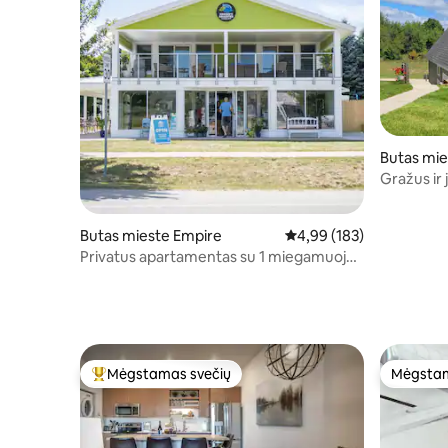
Butas mie
Gražus ir
Butas mieste Empire
Vidutinis įvertinimas: 4,9
4,99 (183)
Privatus apartamentas su 1 miegamuoju
(„Milk Chocolate“) GDC
Mėgstamas svečių
Mėgstam
Svečių mėgstamiausias
Mėgstam