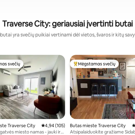
Traverse City: geriausiai įvertinti butai
 butai yra svečių puikiai vertinami dėl vietos, švaros ir kitų savy
as svečių
Mėgstamas svečių
as svečių
Svečių mėgstamiausias
6 iš 5, atsiliepimų: 119
ste Traverse City
Vidutinis įvertinimas: 4,94 iš 5, atsiliepimų: 105
4,94 (105)
Butas mieste Traverse City
V
gatvės miesto namas - jauki ir
Atsipalaiduokite gražiame Sida