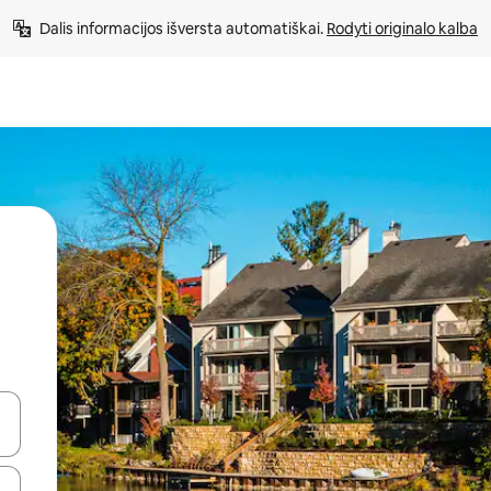
Dalis informacijos išversta automatiškai. 
Rodyti originalo kalba
alite naudodami rodykles aukštyn ir žemyn arba liesdami ir braukdami p