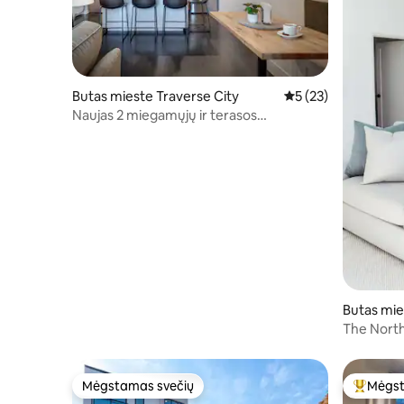
Butas mieste Traverse City
Vidutinis įvertinimas
5 (23)
Naujas 2 miegamųjų ir terasos
kondominiumas | Pėsčiomis iki
paplūdimio ir centro
Butas mie
The North
Escape
Mėgstamas svečių
Mėgst
Mėgstamas svečių
Svečių 