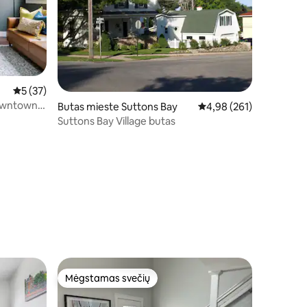
Vidutinis įvertinimas: 5 iš 5, atsiliepimų: 37
5 (37)
Downtown
Butas mieste Suttons Bay
Vidutinis įvertinimas: 4,
4,98 (261)
Suttons Bay Village butas
Mėgstamas svečių
Mėgstamas svečių