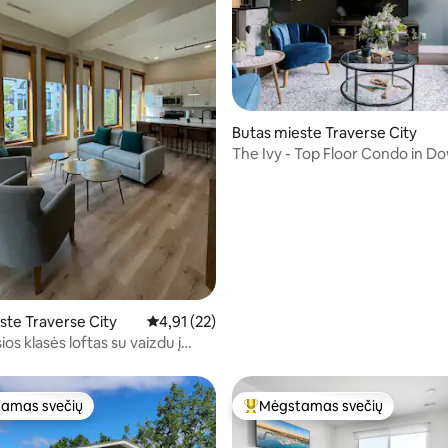
4 iš 5, atsiliepimų: 104
Butas mieste Traverse City
The Ivy - Top Floor Condo in 
TC
ste Traverse City
Vidutinis įvertinimas: 4,91 iš 5, atsiliepimų: 22
4,91 (22)
os klasės loftas su vaizdu į
01)
amas svečių
Mėgstamas svečių
mėgstamiausias
Svečių mėgstamiausias