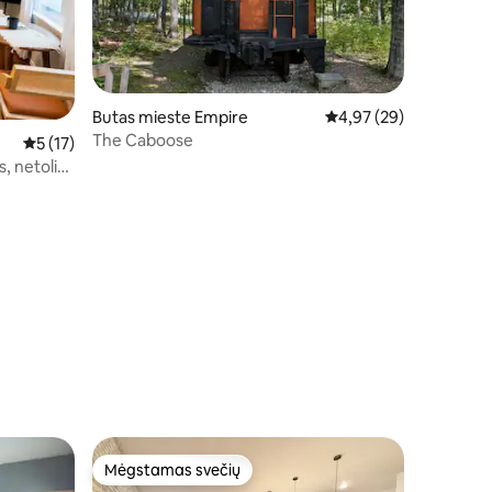
Butas mieste Empire
Vidutinis įvertinimas: 4
4,97 (29)
The Caboose
Vidutinis įvertinimas: 5 iš 5, atsiliepimų: 17
5 (17)
, netoli
Mėgstamas svečių
Mėgstamas svečių