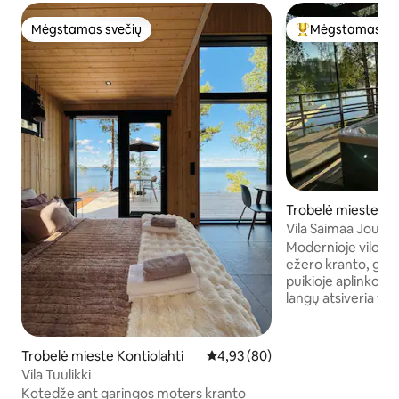
Mėgstamas svečių
Mėgstamas sv
Mėgstamas svečių
Svečių mėgstami
Trobelė mieste Äit
Vila Saimaa Joutse
Modernioje viloje,
ežero kranto, galės
puikioje aplinkoje. 
langų atsiveria vai
Malkomis kūrenamo
minkšta garinė pirti
vaizdu. Prie pirtel
Trobelė mieste Kontiolahti
Vidutinis įvertinimas: 4,93 iš 5, 
4,93 (80)
poilsiui ir maisto ru
Vila Tuulikki
rūkykla). Puikios g
Kotedže ant garingos moters kranto