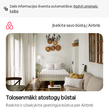
Pereiti
Dalis informacijos išversta automatiškai. 
Rodyti originalo 
prie
kalba
turinio
Įkelkite savo būstą į Airbnb
Tolosenmäki: atostogų būstai
Raskite ir užsakykite ypatingus būstus per Airbnb