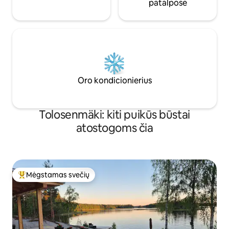
patalpose
Oro kondicionierius
Tolosenmäki: kiti puikūs būstai
atostogoms čia
Mėgstamas svečių
Svečių mėgstamiausias