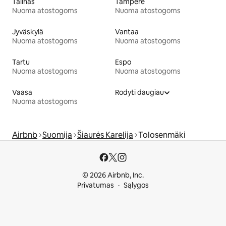
Talinas
Tamperė
Nuoma atostogoms
Nuoma atostogoms
Jyväskylä
Vantaa
Nuoma atostogoms
Nuoma atostogoms
Tartu
Espo
Nuoma atostogoms
Nuoma atostogoms
Vaasa
Rodyti daugiau
Nuoma atostogoms
Airbnb
Suomija
Šiaurės Karelija
Tolosenmäki
© 2026 Airbnb, Inc.
Privatumas
Sąlygos