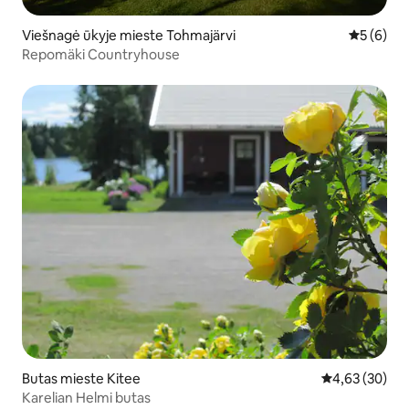
Viešnagė ūkyje mieste Tohmajärvi
Vidutinis 
5 (6)
Repomäki Countryhouse
Butas mieste Kitee
Vidutinis įvert
4,63 (30)
Karelian Helmi butas