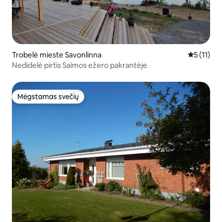
Trobelė mieste Savonlinna
Vidutinis į
5 (11)
Nedidelė pirtis Saimos ežero pakrantėje
Mėgstamas svečių
Mėgstamas svečių