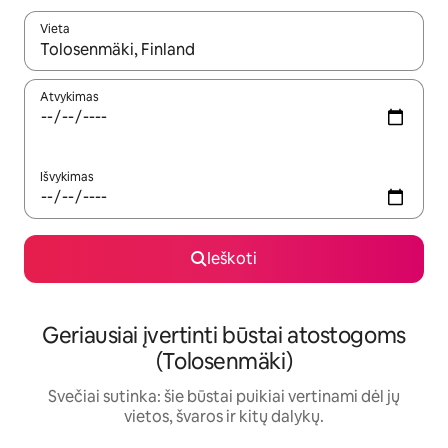
Vieta
Kai pasirodys paieškos rezultatai, juos naršyti galite naudodam
Atvykimas
Išvykimas
Ieškoti
Geriausiai įvertinti būstai atostogoms
(Tolosenmäki)
Svečiai sutinka: šie būstai puikiai vertinami dėl jų
vietos, švaros ir kitų dalykų.