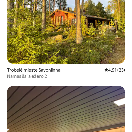
Trobelė mieste Savonlinna
Vidutinis įvert
4,91 (23)
Namas šalia ežero 2