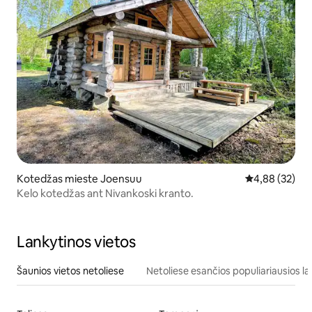
Kotedžas mieste Joensuu
Vidutinis įvert
4,88 (32)
Kelo kotedžas ant Nivankoski kranto.
Lankytinos vietos
Šaunios vietos netoliese
Netoliese esančios populiariausios la