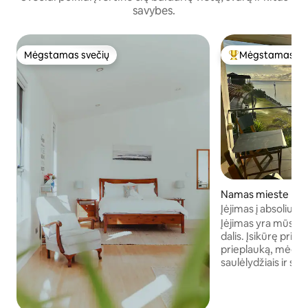
savybes.
Mėgstamas svečių
Mėgstamas sv
Mėgstamas svečių
Svečių mėgstami
Namas mieste Port
Įėjimas į absoliuči
Įėjimas yra mūsų 
dalis. Įsikūrę prie 
prieplauką, mėgauk
saulėlydžiais ir sau
šeima. Turime 4 m
gali miegoti iki 10 
kambarius (2 atski