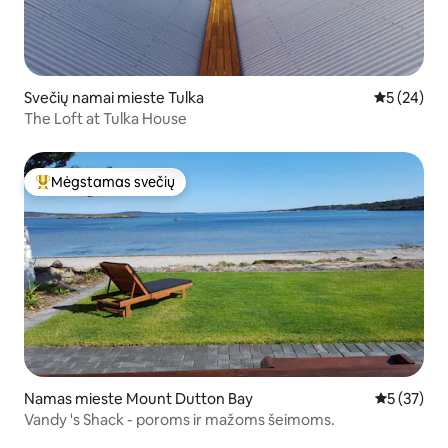
Svečių namai mieste Tulka
Vidutinis įv
5 (24)
The Loft at Tulka House
Mėgstamas svečių
Svečių mėgstamiausias
Namas mieste Mount Dutton Bay
Vidutinis į
5 (37)
Vandy 's Shack - poroms ir mažoms šeimoms.