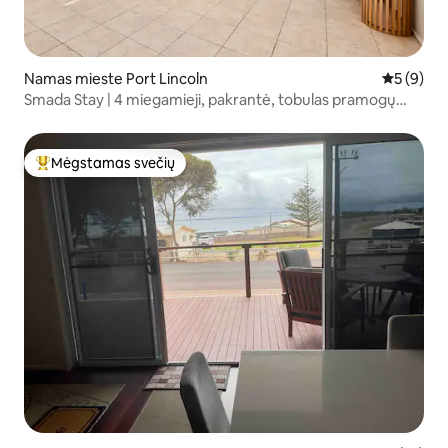
Namas mieste Port Lincoln
Vidutinis 
5 (9)
Smada Stay | 4 miegamieji, pakrantė, tobulas pramogų
organizatorius
Mėgstamas svečių
Svečių mėgstamiausias