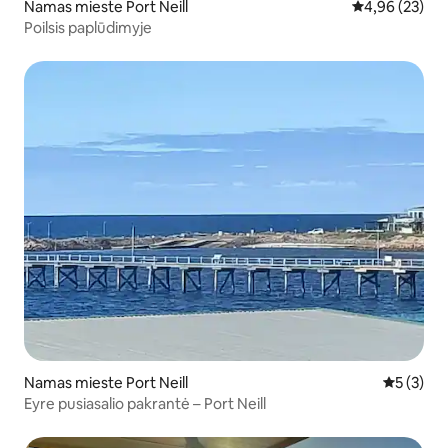
Namas mieste Port Neill
Vidutinis įvert
4,96 (23)
Poilsis paplūdimyje
Namas mieste Port Neill
Vidutinis 
5 (3)
Eyre pusiasalio pakrantė – Port Neill