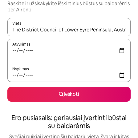
Raskite ir užsisakykite išskirtinius būstus su baidarėmis
per Airbnb
Vieta
Kai pasirodys paieškos rezultatai, juos naršyti galite naudodam
Atvykimas
Išvykimas
Ieškoti
Ero pusiasalis: geriausiai įvertinti būstai
su baidarėmis
Svečiai puikiai įvertino šių baidarių vietą, švarą ir kitas