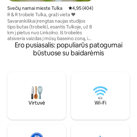
poilsio kambarius, 
Svečių namai mieste Tulka
Vidutinis įvertinimas: 4,95 iš 5, a
4,95 (404)
valgomojo zoną bei
su laužavietės stalu. Namas yra puik
R & R trobelė Tulka, graži vieta ❤️
vietoje, netoli mi
Savarankiškai įrengtas naujas studijos
už 2 min. kelio pėsč
tipo butas (trobelė), esantis Tulkoje, už 8
lankytinų vietų bei
km į pietus nuo Linkolno. Iš trobelės
malonumų,
atsiveria vaizdas į mūsų baseino zoną, iš
Ero pusiasalis: populiarūs patogumai
kurios vienoje pusėje yra mūsų namas, o
kitoje - vietinės daržovės. Jis yra privatus
būstuose su baidarėmis
ir turi atskirą prieigą. Už kelių metrų yra
priėjimas prie jūros pakrantės ir
nemokamas naudojimasis baidarėmis.
Įsikūręs ramioje ir natūraliai gražioje
vietovėje, labai arti nacionalinio parko,
pėsčiųjų, paplūdimių, žvejybos, kalnų
dviračių bandymų ir daugelio kitų turistų
lankomų vietų.
Virtuvė
Wi-Fi