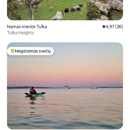
Namas mieste Tulka
Vidutinis įvert
4,97 (36)
Tulka Heights
Mėgstamas svečių
Svečių mėgstamiausias