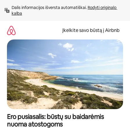
Pereiti
Dalis informacijos išversta automatiškai. 
Rodyti originalo 
prie
kalba
turinio
Įkelkite savo būstą į Airbnb
Ero pusiasalis: būstų su baidarėmis
nuoma atostogoms