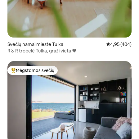
Svečių namai mieste Tulka
Vidutinis įverti
4,95 (404)
R & R trobelė Tulka, graži vieta ❤️
Mėgstamas svečių
Svečių mėgstamiausias