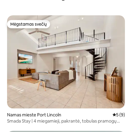
Mėgstamas svečių
Mėgstamas svečių
Namas mieste Port Lincoln
Vidutinis 
5 (9)
Smada Stay | 4 miegamieji, pakrantė, tobulas pramogų
organizatorius