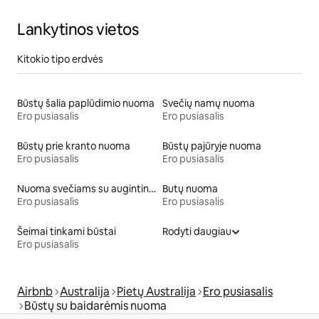
Lankytinos vietos
Kitokio tipo erdvės
Būstų šalia paplūdimio nuoma
Svečių namų nuoma
Ero pusiasalis
Ero pusiasalis
Būstų prie kranto nuoma
Būstų pajūryje nuoma
Ero pusiasalis
Ero pusiasalis
Nuoma svečiams su augintiniais
Butų nuoma
Ero pusiasalis
Ero pusiasalis
Šeimai tinkami būstai
Rodyti daugiau
Ero pusiasalis
Airbnb
Australija
Pietų Australija
Ero pusiasalis
Būstų su baidarėmis nuoma