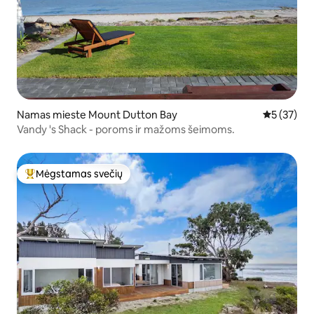
Namas mieste Mount Dutton Bay
Vidutinis į
5 (37)
Vandy 's Shack - poroms ir mažoms šeimoms.
Mėgstamas svečių
Svečių mėgstamiausias