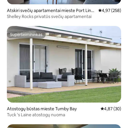
Atskiri svečių apartamentai mieste Port Linco
Vidutinis įverti
4,97 (258)
ln
Shelley Rocks privatūs svečių apartamentai
Superšeimininkas
Superšeimininkas
Atostogų būstas mieste Tumby Bay
Vidutinis įvert
4,87 (30)
Tuck 's Laine atostogų nuoma