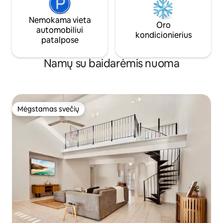
Nemokama vieta
Oro
automobiliui
kondicionierius
patalpose
Namų su baidarėmis nuoma
Mėgstamas svečių
Mėgstamas svečių