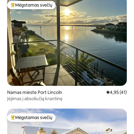
Mėgstamas svečių
Svečių mėgstamiausias
Namas mieste Port Lincoln
Vidutinis įvert
4,95 (41)
Įėjimas į absoliučią krantinę
Mėgstamas svečių
Svečių mėgstamiausias