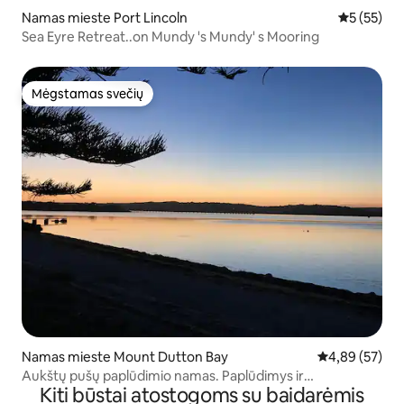
Namas mieste Port Lincoln
Vidutinis į
5 (55)
Sea Eyre Retreat..on Mundy 's Mundy' s Mooring
Mėgstamas svečių
Mėgstamas svečių
Namas mieste Mount Dutton Bay
Vidutinis įvert
4,89 (57)
Aukštų pušų paplūdimio namas. Paplūdimys ir
Kiti būstai atostogoms su baidarėmis
atsiliepimai!!.