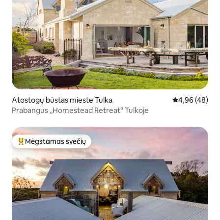
Atostogų būstas mieste Tulka
Vidutinis įvert
4,96 (48)
Prabangus „Homestead Retreat“ Tulkoje
Mėgstamas svečių
Svečių mėgstamiausias