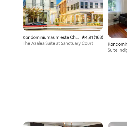
Kondominiumas mieste Cha
Vidutinis įvertinimas: 4,
4,91 (163)
rleston
The Azalea Suite at Sanctuary Court
Kondomin
rleston
Suite Ind
King St w