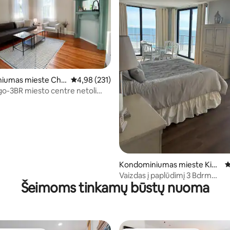
91 iš 5, atsiliepimų: 163
iumas mieste Cha
Vidutinis įvertinimas: 4,98 iš 5, atsiliepimų: 231
4,98 (231)
igo-3BR miesto centre netoli
/ 2car pkg
Kondominiumas mieste Kia
V
wah Island
Vaizdas į paplūdimį 3 Bdrm
Šeimoms tinkamų būstų nuoma
kondominiumas