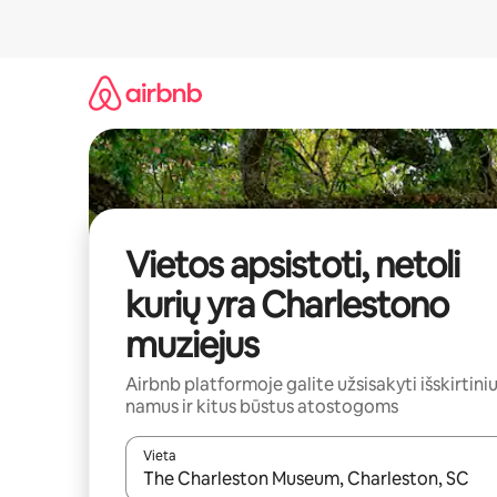
Pereiti
prie
turinio
Vietos apsistoti, netoli
kurių yra Charlestono
muziejus
Airbnb platformoje galite užsisakyti išskirtini
namus ir kitus būstus atostogoms
Vieta
Kai pasirodys paieškos rezultatai, juos naršyti g