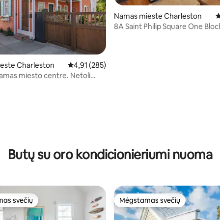
Namas mieste Charleston
V
8A Saint Philip Square One Bloc
St.
este Charleston
Vidutinis įvertinimas: 4,91 iš 5, atsiliepimų: 285
4,91 (285)
 namas miesto centre. Netoli
 gatvės!
 5 iš 5, atsiliepimų: 159
Butų su oro kondicionieriumi nuoma
as svečių
Mėgstamas svečių
as svečių
Mėgstamas svečių