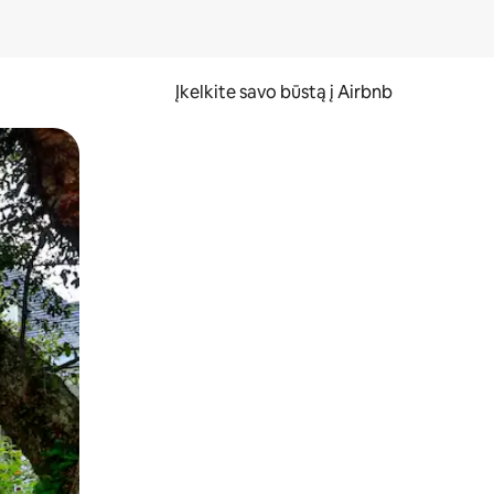
Įkelkite savo būstą į Airbnb
er ekraną.