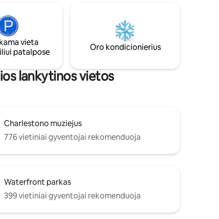
verandos ♥ Trumpi 4 kvartalai iki King
gatvės ♥ Rajono perlai vos už kelių
,
žingsnių Daugelio - jaunavedžių, medaus
 riboto
mėnesio dalyvių, porų - mylimas,
upėms.
ieškantis unikalios kelionės!
ama vieta
Oro kondicionierius
liui patalpose
ios lankytinos vietos
Charlestono muziejus
776 vietiniai gyventojai rekomenduoja
Waterfront parkas
399 vietiniai gyventojai rekomenduoja