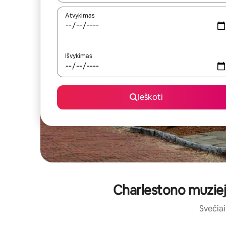
Atvykimas
Išvykimas
Ieškoti
Charlestono muzieju
Svečiai 