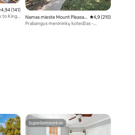
idutinis įvertinimas: 4,94 iš 5, atsiliepimų: 141
4,94 (141)
k to King
Namas mieste Mount Pleasan
Vidutinis įvertinimas: 4
4,9 (210)
t
Prabangus menininkų kotedžas -
mažesni įkainiai savaitės viduryje
Superšeimininkas
Superšeimininkas