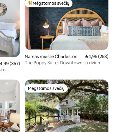
Mėgstamas svečių
Svečių mėgstamiausias
Namas mieste Charleston
Vidutinis įvertinimas: 4,
4,95 (258)
The Poppy Suite: Downtown su dviem
dutinis įvertinimas: 4,99 iš 5, atsiliepimų: 367
4,99 (367)
balkonais ir kiemu
sko
Mėgstamas svečių
Mėgstamas svečių