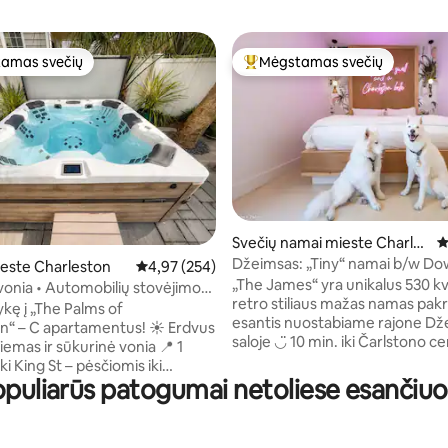
amas svečių
Mėgstamas svečių
mėgstamiausias
Svečių mėgstamiausias
9 iš 5, atsiliepimų: 418
Svečių namai mieste Charles
V
ton
Džeimsas: „Tiny“ namai b/w D
este Charleston
Vidutinis įvertinimas: 4,97 iš 5, atsiliepimų: 254
4,97 (254)
Folly
„The James“ yra unikalus 530 k
vonia • Automobilių stovėjimo
retro stiliaus mažas namas pakr
1 kvartalas iki King St!
ykę į „The Palms of
esantis nuostabiame rajone D
– C apartamentus! ☀️ Erdvus
saloje ◡̈ 10 min. iki Čarlstono centro 12
emas ir sūkurinė vonia 📍 1
minučių iki Folio paplūdimio Iki
iki King St – pėsčiomis iki
galima nueiti pėsčiomis „The James“ gali
opuliarūs patogumai netoliese esanči
s Čarlstono vakarienės,
apsistoti iki 6 žmonių ir 2 šuny
mo ir naktinio gyvenimo 🌿
MOKESČIO UŽ AUGINTINIUS) ir
u vieta atsisėsti Automobilių
privatus aptvertas kiemas bei t
aikštelė 🚙 ne vietoje 1