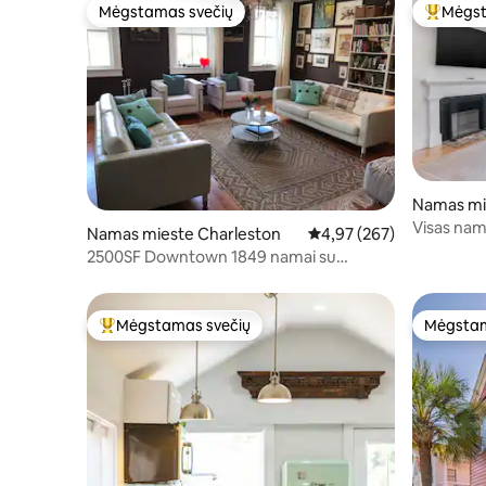
Mėgstamas svečių
Mėgst
Mėgstamas svečių
Svečių 
Namas mi
Visas nam
Namas mieste Charleston
Vidutinis įvertinimas: 4,9
4,97 (267)
gatvės
2500SF Downtown 1849 namai su
baseinu!
Mėgstamas svečių
Mėgstam
Svečių mėgstamiausias
Mėgstam