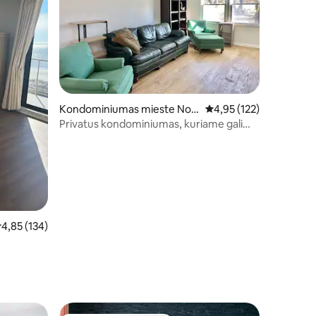
Kondominiumas mieste Nort
Vidutinis įvertinimas: 4,
4,95 (122)
h Charleston
Privatus kondominiumas, kuriame galima
apsistoti su augintiniais
idutinis įvertinimas: 4,85 iš 5, atsiliepimų: 134
4,85 (134)