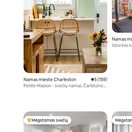
Namas mi
Istorinis
Karaliaus
Namas mieste Charleston
Vidutinis įvertinimas:
5 (159)
Petite Maison - svečių namai, Čarlstono
centras
Mėgstamas svečių
Mėgstam
Svečių mėgstamiausias
Mėgstam