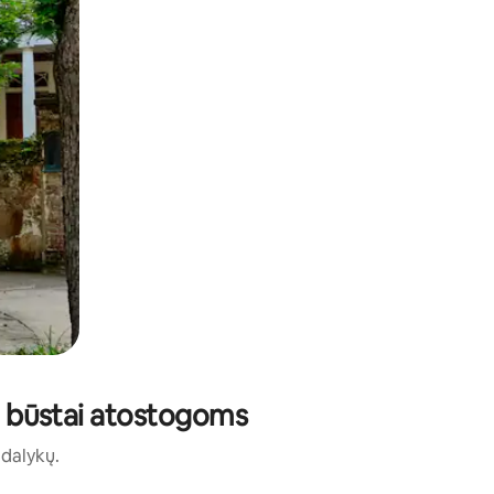
ti būstai atostogoms
ų dalykų.