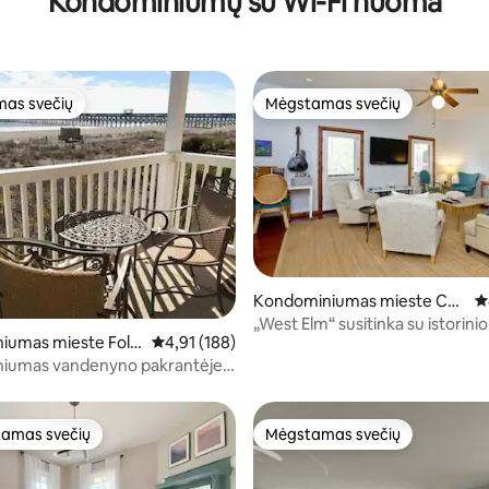
Kondominiumų su Wi-Fi nuoma
as svečių
Mėgstamas svečių
as svečių
Mėgstamas svečių
Kondominiumas mieste Cha
Vi
6 iš 5, atsiliepimų: 202
rleston
„West Elm“ susitinka su istorinio
iumas mieste Folly
Vidutinis įvertinimas: 4,91 iš 5, atsiliepimų: 188
4,91 (188)
Čarlstono širdimi
iumas vandenyno pakrantėje
amas svečių
Mėgstamas svečių
mėgstamiausias
Mėgstamas svečių