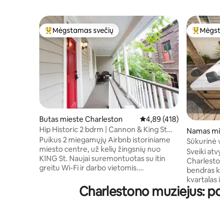
Mėgstamas svečių
Mėgst
Svečių mėgstamiausias
Svečių 
Butas mieste Charleston
Vidutinis įvertinimas: 4,8
4,89 (418)
Hip Historic 2 bdrm | Cannon & King St
Namas mi
Park 2 automobiliai
Puikus 2 miegamųjų Airbnb istoriniame
Sūkurinė 
miesto centre, už kelių žingsnių nuo
aikštelė • 
Sveiki atv
KING St. Naujai suremontuotas su itin
Charleston“ 
greitu Wi-Fi ir darbo vietomis.
bendras ki
Nemokama stovėjimo vieta 2
kvartalas 
automobiliams. Patirkite gyvybingą
Charlestono muziejus: p
geriausio
Čarlstono naktinį gyvenimą ir geriausius
apsipirki
restoranus KARŠTOJE Aukštutinio
Balkonas s
Karaliaus gatvės rajone, vos už minutės
stovėjimo 