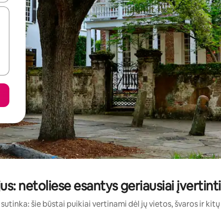
s: netoliese esantys geriausiai įvertin
sutinka: šie būstai puikiai vertinami dėl jų vietos, švaros ir kit