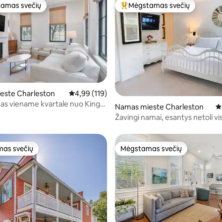
amas svečių
Mėgstamas svečių
mėgstamiausias
Svečių mėgstamiausias
este Charleston
Vidutinis įvertinimas: 4,99 iš 5, atsiliepimų: 119
4,99 (119)
as viename kvartale nuo King
7 iš 5, atsiliepimų: 267
Namas mieste Charleston
Vi
Žavingi namai, esantys netoli vi
as svečių
Mėgstamas svečių
as svečių
Mėgstamas svečių