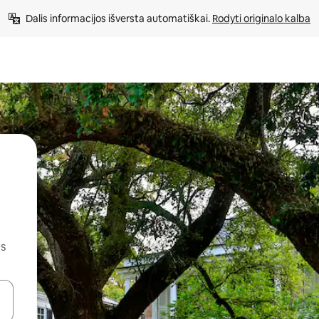
Dalis informacijos išversta automatiškai. 
Rodyti originalo kalba
us
alite naudodami rodykles aukštyn ir žemyn arba liesdami ir braukdami p