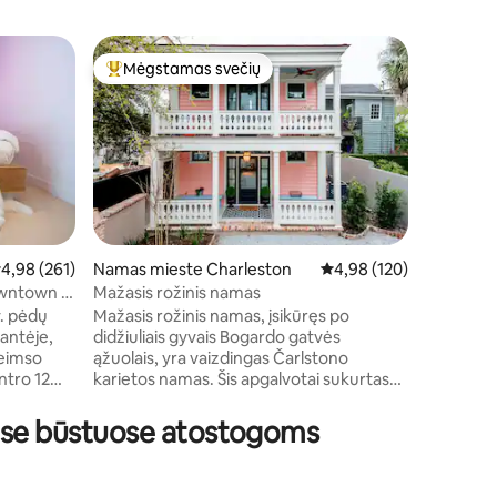
Kotedžas
Mėgstamas svečių
Mėgsta
Svečių mėgstamiausias
Mėgsta
Puikus ma
Čarlston
Tiek daug
netoli šio
nuostabia
rajone (š
gražus st
kvartalų 
minučių k
Čarlstono
idutinis įvertinimas: 4,98 iš 5, atsiliepimų: 261
4,98 (261)
Namas mieste Charleston
Vidutinis įvertinimas: 4,
4,98 (120)
įskaitant 
owntown &
Mažasis rožinis namas
Biscuit, 
v. pėdų
Mažasis rožinis namas, įsikūręs po
MUSKUS. 
antėje,
didžiuliais gyvais Bogardo gatvės
lankytinas
žeimso
ąžuolais, yra vaizdingas Čarlstono
Salivano s
karietos namas. Šis apgalvotai sukurtas
 restoranų
svečių namas kviečia tiek poras, tiek ir
asmenis patirti geriausias Čarlstono
uose būstuose atostogoms
s (JOKIO
vietas privačiame, bet centre esančiame
 jame yra
poilsiavietėje. ♥ Elegantiško stiliaus ir
erasa su
šiltai dekoruota ♥ Tradiciniai pietiniai