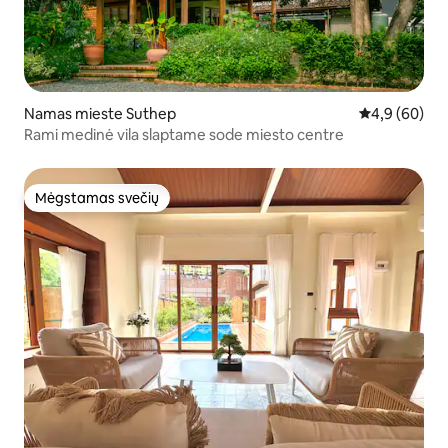
Namas mieste Suthep
Vidutinis įver
4,9 (60)
Rami medinė vila slaptame sode miesto centre
Mėgstamas svečių
Mėgstamas svečių