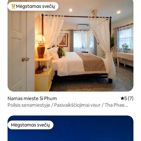
Mėgstamas svečių
Svečių mėgstamiausias
Namas mieste Si Phum
Vidutinis 
5 (7)
Poilsis senamiestyje / Pasivaikščiojimai visur / Tha Phae
vartai
Mėgstamas svečių
Mėgstamas svečių