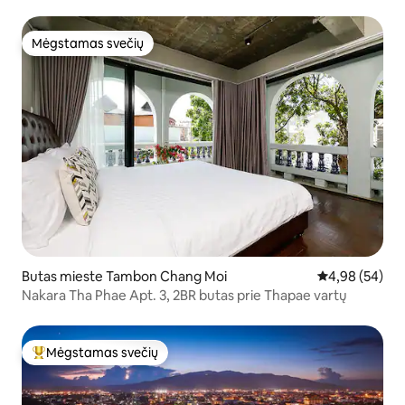
Mėgstamas svečių
Mėgstamas svečių
Butas mieste Tambon Chang Moi
Vidutinis įvert
4,98 (54)
Nakara Tha Phae Apt. 3, 2BR butas prie Thapae vartų
Mėgstamas svečių
Svečių mėgstamiausias