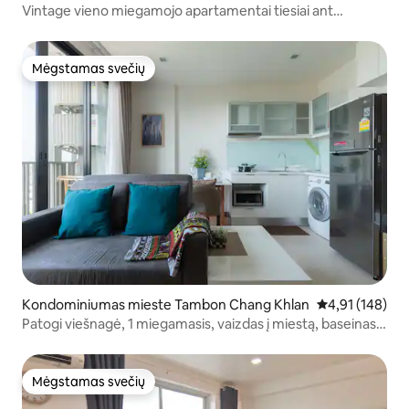
Vintage vieno miegamojo apartamentai tiesiai ant
Nimmano
Mėgstamas svečių
Mėgstamas svečių
Kondominiumas mieste Tambon Chang Khlan
Vidutinis įverti
4,91 (148)
Patogi viešnagė, 1 miegamasis, vaizdas į miestą, baseinas ir
sporto salė, naktinis turgus
Mėgstamas svečių
Mėgstamas svečių