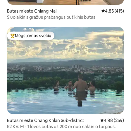
Butas mieste Chiang Mai
Vidutinis įverti
4,85 (415)
Šiuolaikinis gražus prabangus butikinis butas
Mėgstamas svečių
Svečių mėgstamiausias
Butas mieste Chang Khlan Sub-district
Vidutinis įverti
4,98 (259)
52 KV. M - 1 lovos butas už 200 m nuo naktinio turgaus.