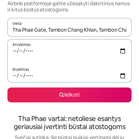
Airbnb platformoje galite užsisakyti išskirtinius namus
ir kitus būstus atostogoms
Vieta
Kai pasirodys paieškos rezultatai, juos naršyti galite naudodam
Atvykimas
Išvykimas
Ieškoti
Tha Phae vartai: netoliese esantys
geriausiai įvertinti būstai atostogoms
Svečiai sutinka: šie būstai puikiai vertinami dėl jų