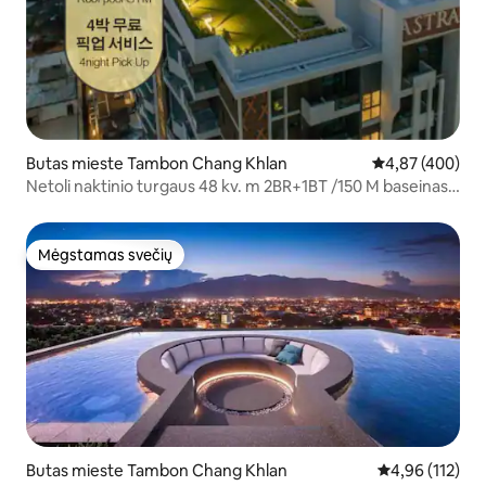
Butas mieste Tambon Chang Khlan
Vidutinis įverti
4,87 (400)
Netoli naktinio turgaus 48 kv. m 2BR+1BT /150 M baseinas
ant stogo
Mėgstamas svečių
Mėgstamas svečių
Butas mieste Tambon Chang Khlan
Vidutinis įverti
4,96 (112)