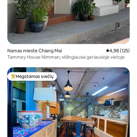
Namas mieste Chiang Mai
Vidutinis įverti
4,98 (125)
Tammey House Nimman; stilingiausia geriausioje vietoje
Mėgstamas svečių
Svečių mėgstamiausias