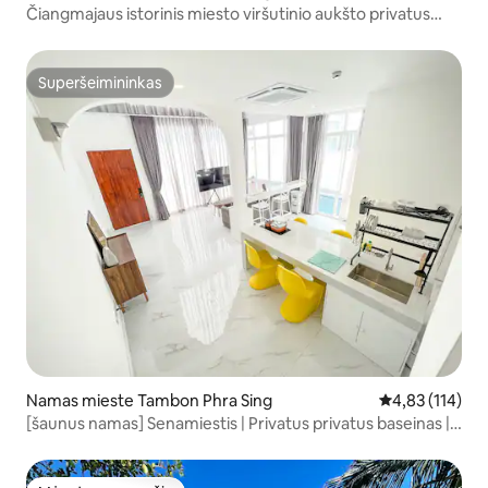
Čiangmajaus istorinis miesto viršutinio aukšto privatus
namas.
Superšeimininkas
Superšeimininkas
Namas mieste Tambon Phra Sing
Vidutinis įverti
4,83 (114)
[šaunus namas] Senamiestis | Privatus privatus baseinas |
Netoli Thapae vartų