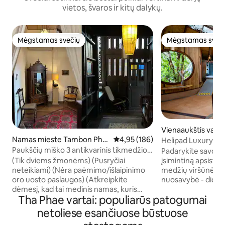
vietos, švaros ir kitų dalykų.
Mėgstamas svečių
Mėgstamas sveč
Mėgstamas svečių
Mėgstamas sveč
Vienaaukštis vasa
este Tambon Su T
Namas mieste Tambon Phra
Vidutinis įvertinimas: 4,95 iš 5, a
4,95 (186)
Helipad Luxury He
Sing
Paukščių miško 3 antikvarinis tikmedžio
Padarykite savo ke
namas Čiangmajaus senamiesčio centre
įsimintiną apsisto
(Tik dviems žmonėms) (Pusryčiai
(10 min. pėsčiomis iki pagrindinių
medžių viršūnėse! 
neteikiami) (Nėra paėmimo/išlaipinimo
lankytinų vietų Čiangmajuje)
nuosavybė - dide
oro uosto paslaugos) (Atkreipkite
vienaaukščių vasa
dėmesį, kad tai medinis namas, kuris
Tha Phae vartai: populiarūs patogumai
aukštai nuo žemės
nėra geras garso izoliacijos požiūriu)
sraigtasparniu pa
Įsikūręs alėjoje pačioje senovinio
netoliese esančiuose būstuose
Įsikūręs madingam
Čiangmajaus miesto širdyje.10 min.