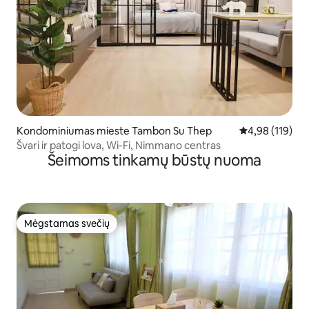
Kondominiumas mieste Tambon Su Thep
Vidutinis įverti
4,98 (119)
Švari ir patogi lova, Wi-Fi, Nimmano centras
Šeimoms tinkamų būstų nuoma
Mėgstamas svečių
Mėgstamas svečių