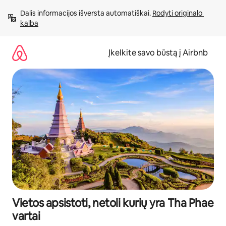
Pereiti
Dalis informacijos išversta automatiškai. 
Rodyti originalo 
prie
kalba
turinio
Įkelkite savo būstą į Airbnb
Vietos apsistoti, netoli kurių yra Tha Phae
vartai