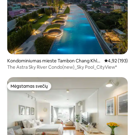
Kondominiumas mieste Tambon Chang Khla
Vidutinis įverti
4,92 (193)
n
The Astra Sky River Condo(new)_Sky Pool_CityView*
Mėgstamas svečių
Mėgstamas svečių