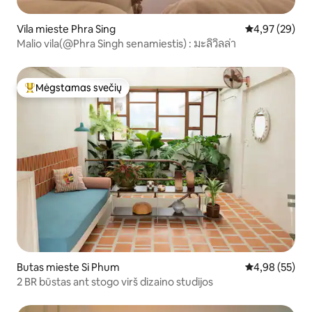
Vila mieste Phra Sing
Vidutinis įvert
4,97 (29)
Malio vila(@Phra Singh senamiestis) : มะลิวิลล่า
Mėgstamas svečių
Svečių mėgstamiausias
Butas mieste Si Phum
Vidutinis įvert
4,98 (55)
2 BR būstas ant stogo virš dizaino studijos