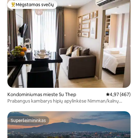
Mėgstamas svečių
Svečių mėgstamiausias
Kondominiumas mieste Su Thep
Vidutinis įverti
4,97 (467)
Prabangus kambarys hipių apylinkėse Nimman/kalnų
vaizde
Superšeimininkas
Superšeimininkas