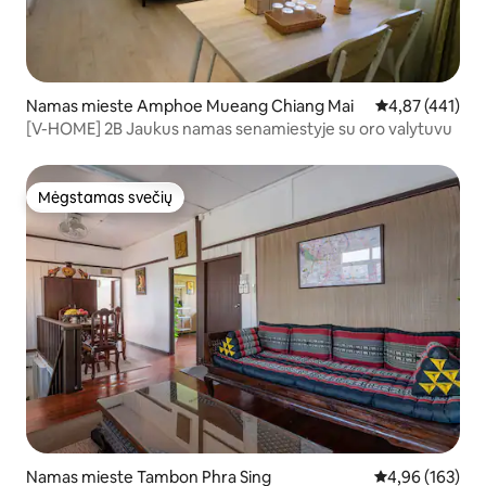
Namas mieste Amphoe Mueang Chiang Mai
Vidutinis įverti
4,87 (441)
[V-HOME] 2B Jaukus namas senamiestyje su oro valytuvu
Mėgstamas svečių
Mėgstamas svečių
Namas mieste Tambon Phra Sing
Vidutinis įverti
4,96 (163)