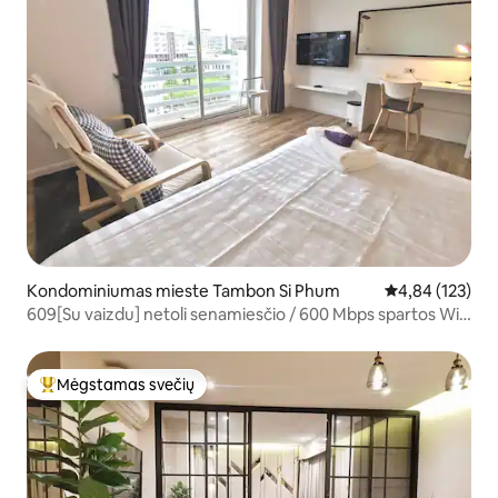
Kondominiumas mieste Tambon Si Phum
Vidutinis įverti
4,84 (123)
609[Su vaizdu] netoli senamiesčio / 600 Mbps spartos Wi-
Fi
Mėgstamas svečių
Svečių mėgstamiausias