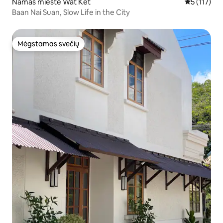
Namas mieste Wat Ket
Vidutinis įv
5 (117)
Baan Nai Suan, Slow Life in the City
Mėgstamas svečių
Mėgstamas svečių