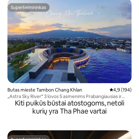
Superšeimininkas
Superšeimininkas
Butas mieste Tambon Chang Khlan
Vidutinis įvert
4,9 (194)
„Astra Sky River“ 3 lovos 5 asmenims Prabangiausias ir
Kiti puikūs būstai atostogoms, netoli
ilgiausias Tailando baseinas be kraštų + gražiausias
saulėlydis su vaizdu į Sutės kalnus + bendras biuras + netoli
kurių yra Tha Phae vartai
senovės miesto