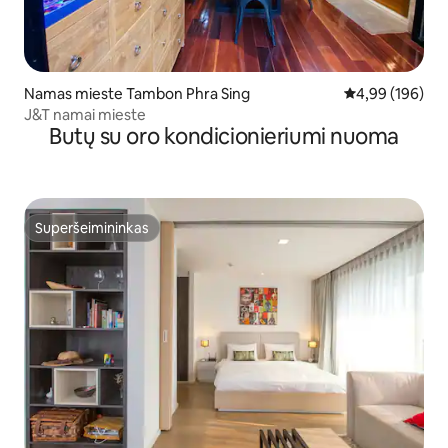
Namas mieste Tambon Phra Sing
Vidutinis įverti
4,99 (196)
J&T namai mieste
Butų su oro kondicionieriumi nuoma
Superšeimininkas
Superšeimininkas