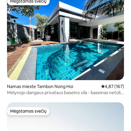
Mėgstamas svečių
Mėgstamas svečių
Namas mieste Tambon Nong Hoi
Vidutinis įverti
4,87 (167)
Mėlynojo dangaus privataus baseino vila - baseinas netoli
oro uosto
Mėgstamas svečių
Mėgstamas svečių