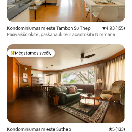
Kondominiumas mieste Tambon Su Thep
Vidutinis įverti
4,93 (155)
Pasivaikščiokite, paskanaukite ir apsistokite Nimmane
Mėgstamas svečių
Svečių mėgstamiausias
Kondominiumas mieste Suthep
Vidutinis įv
5 (133)