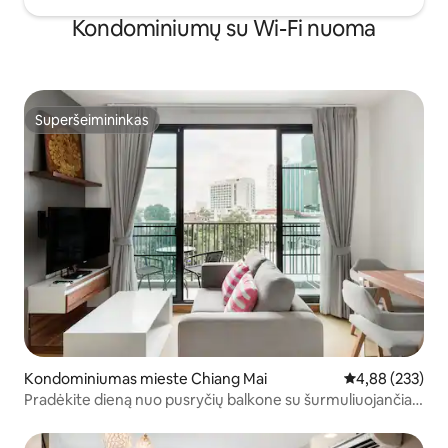
Kondominiumų su Wi-Fi nuoma
Superšeimininkas
Superšeimininkas
Kondominiumas mieste Chiang Mai
Vidutinis įverti
4,88 (233)
Pradėkite dieną nuo pusryčių balkone su šurmuliuojančiais
vaizdais