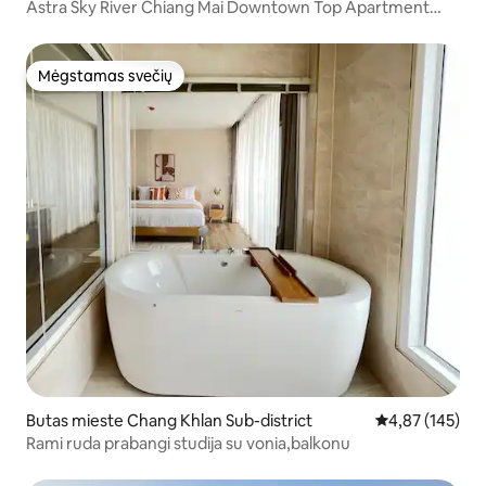
Astra Sky River Chiang Mai Downtown Top Apartment
Suite/Double Balcony Mountain View
Room/Gymium/Gym/Infinity baseinas/netoli senamiesčio
Mėgstamas svečių
Mėgstamas svečių
Butas mieste Chang Khlan Sub-district
Vidutinis įverti
4,87 (145)
Rami ruda prabangi studija su vonia,balkonu