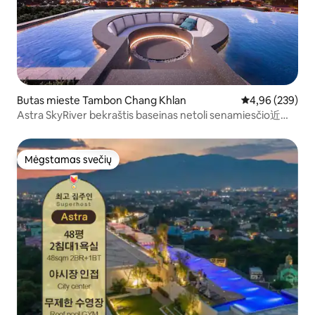
Butas mieste Tambon Chang Khlan
Vidutinis įverti
4,96 (239)
Astra SkyRiver bekraštis baseinas netoli senamiesčio近古
城享无边泳池
Mėgstamas svečių
Mėgstamas svečių