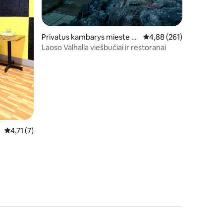
Privatus kambarys mieste V
Vidutinis įvertinimas: 4,
4,88 (261)
ang Vieng
Laoso Valhalla viešbučiai ir restoranai
Vidutinis įvertinimas: 4,71 iš 5, atsiliepimų: 7
4,71 (7)
nas už