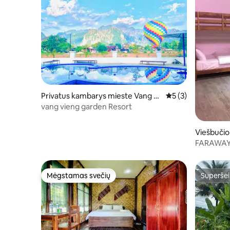
Privatus kambarys mieste Vang Vi
Vidutinis įvertinima
5 (3)
eng
vang vieng garden Resort
Viešbuči
FARAWAY 
Mėgstamas svečių
Superšei
Mėgstamas svečių
Superšei