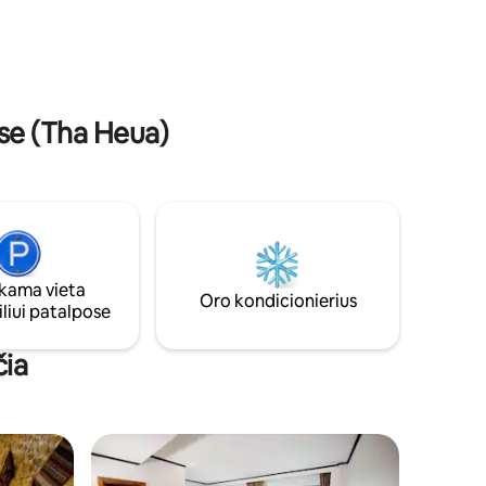
ukitės
(190 cm x 120 cm) ir 2 vonios kambariais,
šalį
lauko virtuve, puikiai tinka draugų
io vaizdu.
grupėms arba didelėms šeimoms.
tumėtės
se (Tha Heua)
ama vieta
Oro kondicionierius
liui patalpose
čia