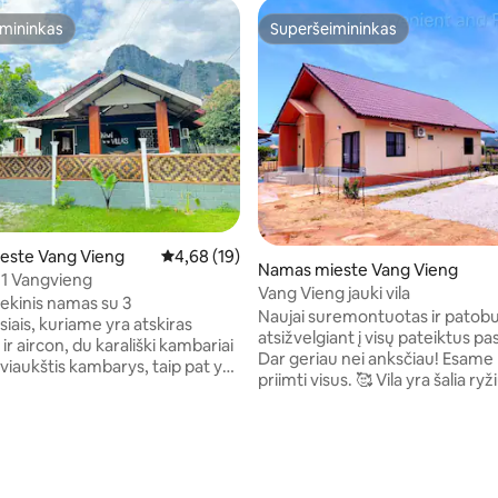
mininkas
Superšeimininkas
mininkas
Superšeimininkas
este Vang Vieng
Vidutinis įvertinimas: 4,68 iš 5, atsiliepimų: 19
4,68 (19)
Namas mieste Vang Vieng
s 1 Vangvieng
Vang Vieng jauki vila
iekinis namas su 3
Naujai suremontuotas ir patobu
iais, kuriame yra atskiras
atsižvelgiant į visų pateiktus p
r aircon, du karališki kambariai
Dar geriau nei anksčiau! Esame
dviaukštis kambarys, taip pat yra
priimti visus. 🥰 Vila yra šalia ryžių laukų,
a poilsio kambaryje ir patogi
bet miesto viduryje, vos už 90
esate didelė grupė.
nuo naktinio turgaus. Atsipalaiduokite
nimas yra visas jūsų, kad
ramioje, erdvioje ir privačioje vi
e mėgautis privačiai su savo
Automobilių stovėjimo aikštelė i
įrengta virtuve ir erdvia poilsio
balkonas, kuriame bet kuriuo 
alaiduoti. Už kepsninės,
s: 5 iš 5, atsiliepimų: 3