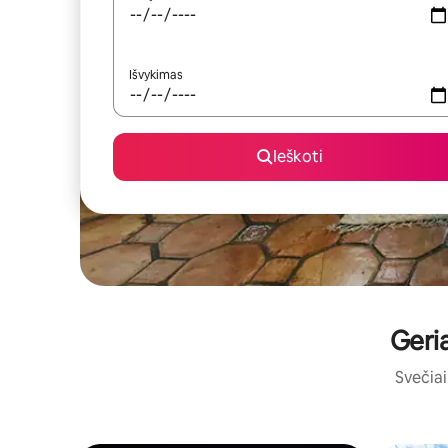
Išvykimas
Ieškoti
Geria
Svečiai 