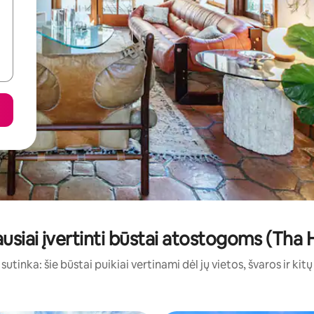
usiai įvertinti būstai atostogoms (Tha
sutinka: šie būstai puikiai vertinami dėl jų vietos, švaros ir kit