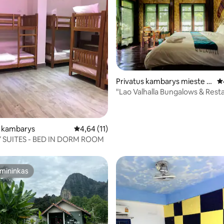
Privatus kambarys mieste V
Vi
ang Vieng
"Lao Valhalla Bungalows & Rest
s: 5 iš 5, atsiliepimų: 3
o kambarys
Vidutinis įvertinimas: 4,64 iš 5, atsiliepimų: 11
4,64 (11)
SUITES - BED IN DORM ROOM
mininkas
mininkas