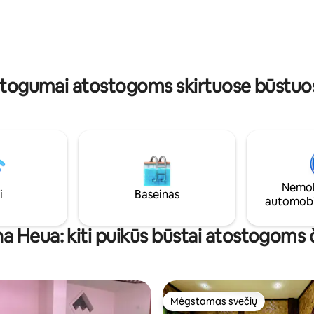
galėsite mėgautis gamta. Mėga
balkonas su stalu ir sėdimomis
stulbinančiais saulėtekiais ir pro 
pravažiuojančio greitojo traukin
 sodo plotu gale, kuriame netgi
Su visais patogumais, kad jaus
ato kamuolys ir badmintono
kaip namie.
atogumai atostogoms skirtuose būstuo
Nemok
i
Baseinas
automobi
a Heua: kiti puikūs būstai atostogoms 
Mėgstamas svečių
Mėgstamas svečių