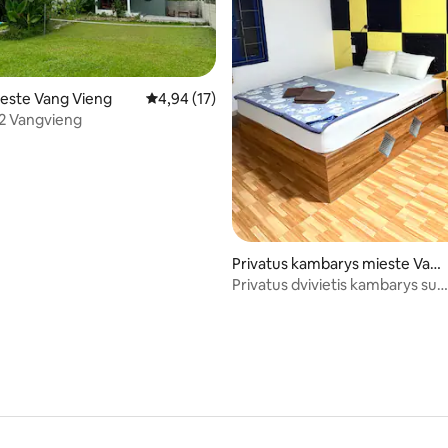
8 iš 5, atsiliepimų: 474
este Vang Vieng
Vidutinis įvertinimas: 4,94 iš 5, atsiliepimų: 17
4,94 (17)
os2 Vangvieng
Privatus kambarys mieste Vang
Vieng
Privatus dvivietis kambarys su
nemokamais pusryčiais – basei
50 m