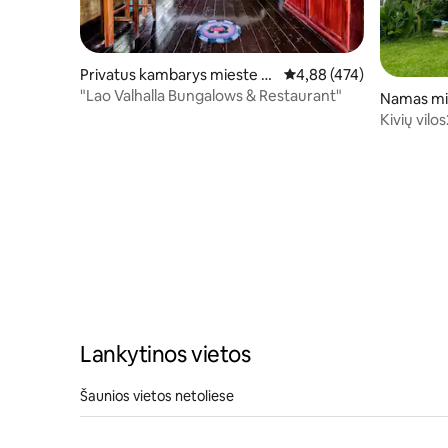
Privatus kambarys mieste V
Vidutinis įvertinimas: 4,8
4,88 (474)
ang Vieng
"Lao Valhalla Bungalows & Restaurant"
Namas mi
Kivių vil
Lankytinos vietos
Šaunios vietos netoliese