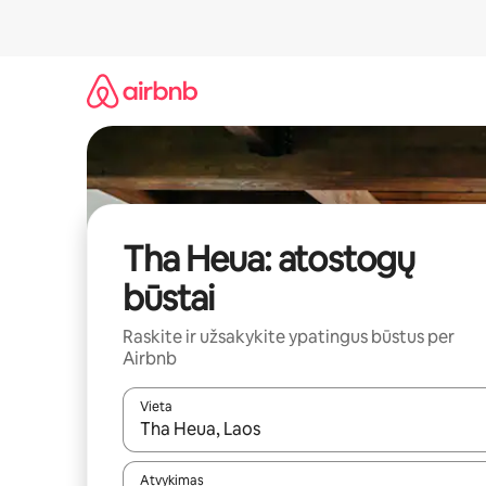
Pereiti
prie
turinio
Tha Heua: atostogų
būstai
Raskite ir užsakykite ypatingus būstus per
Airbnb
Vieta
Kai pasirodys paieškos rezultatai, juos naršyti g
Atvykimas