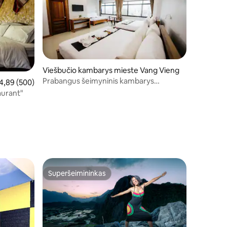
Viešbučio kambarys mieste Vang Vieng
Prabangus šeimyninis kambarys
dutinis įvertinimas: 4,89 iš 5, atsiliepimų: 500
4,89 (500)
viešbutyje „Sisombat Plaza“
aurant"
Superšeimininkas
Superšeimininkas