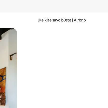
Įkelkite savo būstą į Airbnb
er ekraną.