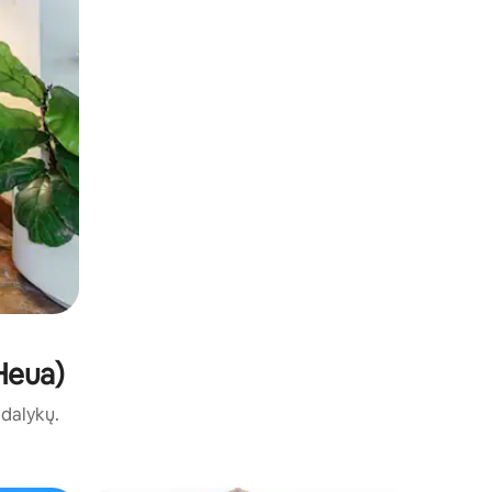
 Heua)
ų dalykų.