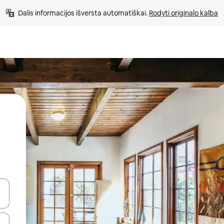
Dalis informacijos išversta automatiškai. 
Rodyti originalo kalba
alite naudodami rodykles aukštyn ir žemyn arba liesdami ir braukdami p