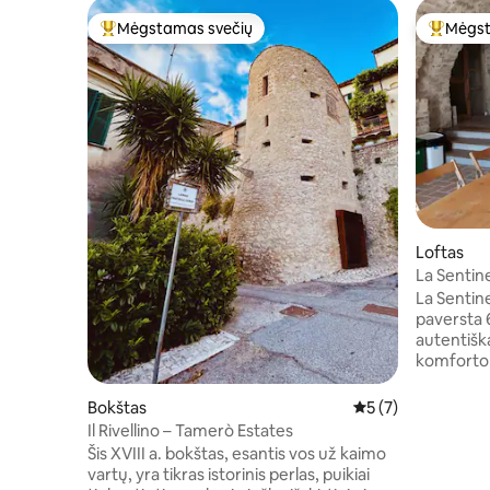
Mėgstamas svečių
Mėgst
Svečių mėgstamiausias
Svečių 
Loftas
La Sentine
šilta
La Sentinel
paversta 6
autentišk
komforto tarifas. Se
skliautinė
Maksimali
Bokštas
Vidutinis įvertinima
5 (7)
Maksimalus komf
Il Rivellino – Tamerò Estates
Sena klėti
Šis XVIII a. bokštas, esantis vos už kaimo
Idealus de
vartų, yra tikras istorinis perlas, puikiai
autentišk