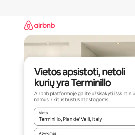
Pereiti
prie
turinio
Vietos apsistoti, netoli
kurių yra Terminillo
Airbnb platformoje galite užsisakyti išskirtini
namus ir kitus būstus atostogoms
Vieta
Kai pasirodys paieškos rezultatai, juos naršyti g
Atvykimas