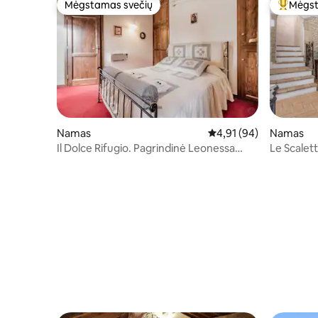
Mėgstamas svečių
Mėgst
Mėgstamas svečių
Svečių 
Namas
Vidutinis įvertinimas: 4,
4,91 (94)
Namas
Il Dolce Rifugio. Pagrindinė Leonessa
Le Scalett
aikštė
ItalijaWe