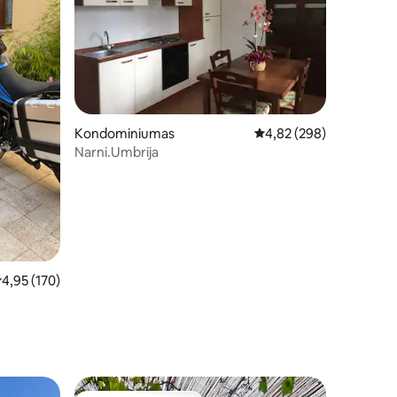
Kondominiumas
Vidutinis įvertinimas: 4,
4,82 (298)
Narni.Umbrija
idutinis įvertinimas: 4,95 iš 5, atsiliepimų: 170
4,95 (170)