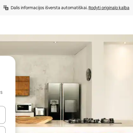
Dalis informacijos išversta automatiškai. 
Rodyti originalo kalba
us
alite naudodami rodykles aukštyn ir žemyn arba liesdami ir braukdami p