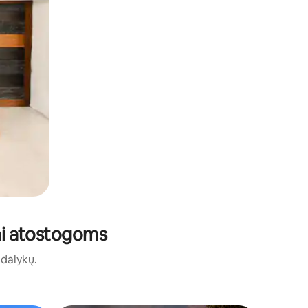
tai atostogoms
ų dalykų.