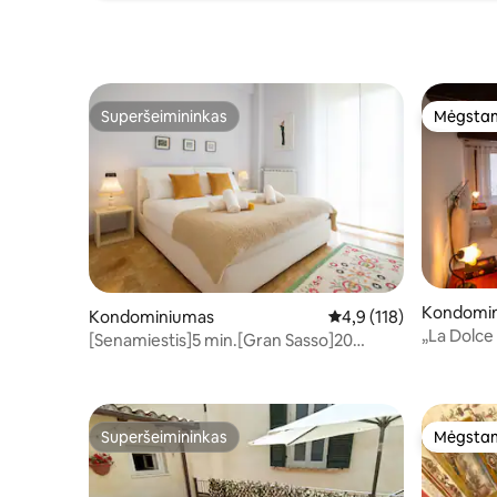
Superšeimininkas
Mėgstam
Superšeimininkas
Mėgstam
Kondomi
Kondominiumas
Vidutinis įvertinimas: 4
4,9 (118)
„La Dolce
[Senamiestis]5 min.[Gran Sasso]20
miegamiej
min.•WiFiSmartTV
Superšeimininkas
Mėgstam
Superšeimininkas
Mėgstam