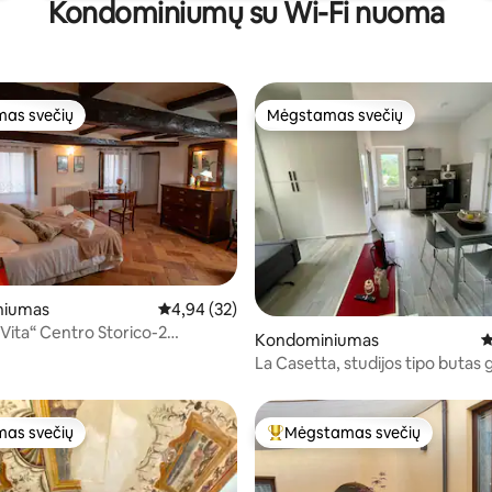
Kondominiumų su Wi-Fi nuoma
as svečių
Mėgstamas svečių
as svečių
Mėgstamas svečių
niumas
Vidutinis įvertinimas: 4,94 iš 5, atsiliepimų: 32
4,94 (32)
,9 iš 5, atsiliepimų: 118
 Vita“ Centro Storico-2
Kondominiumas
V
i-2 vonios kambariai
La Casetta, studijos tipo butas
apsuptyje
as svečių
Mėgstamas svečių
as svečių
Svečių mėgstamiausias