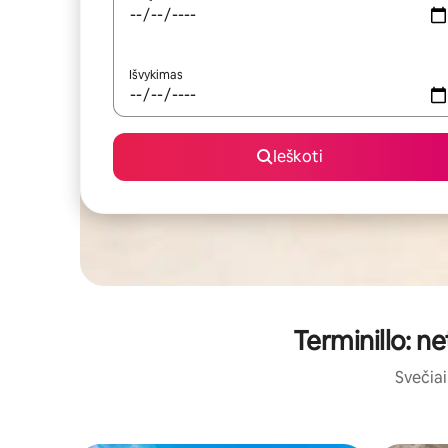
Išvykimas
Ieškoti
Terminillo: n
Svečiai 