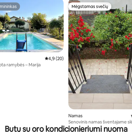
mininkas
Mėgstamas svečių
mininkas
Mėgstamas svečių
Vidutinis įvertinimas: 4,9 iš 5, atsiliepimų: 20
4,9 (20)
upta ramybės – Marija
92 iš 5, atsiliepimų: 38
Namas
Senovinis namas šventajame sl
Butų su oro kondicionieriumi nuoma