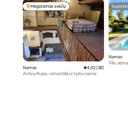
Mėgstamas svečių
Superšei
Svečių mėgstamiausias
Superšei
Namas
Vila, aps
Namas
Vidutinis įvertinimas: 4,
4,92 (38)
Antica Rupe, romantiški ir tylūs namai