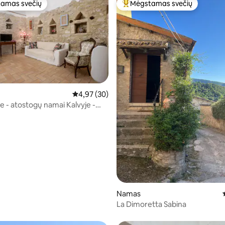
amas svečių
Mėgstamas svečių
mėgstamiausias
Svečių mėgstamiausias
91 iš 5, atsiliepimų: 94
Vidutinis įvertinimas: 4,97 iš 5, atsiliepimų: 30
4,97 (30)
e - atostogų namai Kalvyje -
Go
Namas
La Dimoretta Sabina