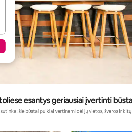
etoliese esantys geriausiai įvertinti būs
sutinka: šie būstai puikiai vertinami dėl jų vietos, švaros ir kit