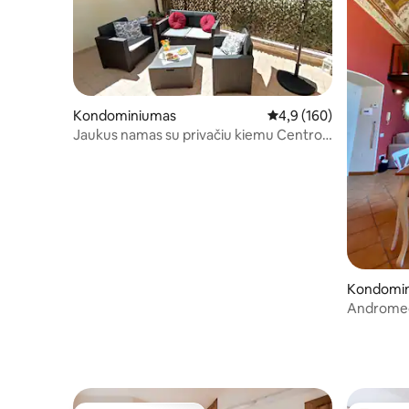
Kondominiumas
Vidutinis įvertinimas: 4,
4,9 (160)
Jaukus namas su privačiu kiemu Centro
Storico AQ
Kondomi
Andromed