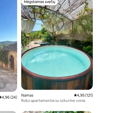
Mėgstamas svečių
Mėgstamas svečių
Namas
Vidutinis įvertinimas: 4,
4,95 (121)
Vidutinis įvertinimas: 4,96 iš 5, atsiliepimų: 24
4,96 (24)
Roko apartamentai su sūkurine vonia