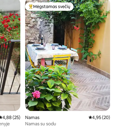
Mėgstamas svečių
Svečių mėgstamiausias
Vidutinis įvertinimas: 4,88 iš 5, atsiliepimų: 25
4,88 (25)
Namas
Vidutinis įvertinimas: 4
4,95 (20)
ėnyje
Namas su sodu