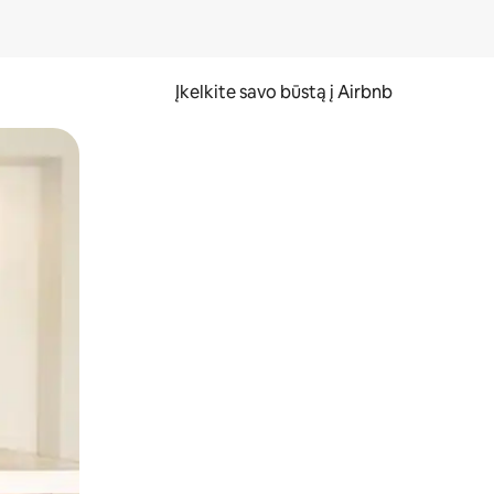
Įkelkite savo būstą į Airbnb
er ekraną.