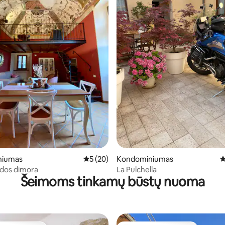
9 iš 5, atsiliepimų: 160
niumas
Vidutinis įvertinimas: 5 iš 5, atsiliepimų: 20
5 (20)
Kondominiumas
V
os dimora
La Pulchella
Šeimoms tinkamų būstų nuoma