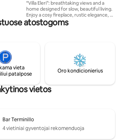
“Villa Eleri”: breathtaking views and a
obiliu.
home designed for slow, beautiful living.
Enjoy a cosy fireplace, rustic elegance, a
būstuose atostogoms
fully equipped kitchen and a garden
made for sunset aperitivos. Perfect for
couples, families, friends or remote
workers seeking comfort, authenticity
and unforgettable scenery — just a short
drive from Rome. Free parking, self
check-in and private boat trips with a
local skipper available by request
ama vieta
through the host (extra service).
Oro kondicionierius
liui patalpose
nkytinos vietos
Bar Terminillo
4 vietiniai gyventojai rekomenduoja