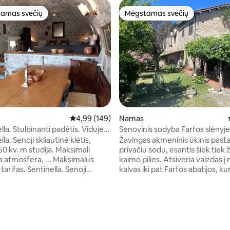
amas svečių
Mėgstamas svečių
mėgstamiausias
Mėgstamas svečių
Vidutinis įvertinimas: 4,99 iš 5, atsiliepimų: 149
4,99 (149)
Namas
lla. Stulbinanti padėtis. Viduje
Senovinis sodyba Farfos slėnyje
la. Senoji skliautinė klėtis,
Žavingas akmeninis ūkinis pasta
0 kv. m studija. Maksimali
privačiu sodu, esantis šiek tiek
a atmosfera, ... Maksimalus
kaimo pilies. Atsiveria vaizdas į 
ntinella. Senoji
kalvas iki pat Farfos abatijos, kur
 klėtis, paversta 60 kv. m studija.
saulė. Vietovė kupina lobių – nu
 autentiška atmosfera...
skaidrumo Farfos upės, kurioje
s: 5 iš 5, atsiliepimų: 7
ortas. La Sentinella.
maudytis, iki istorinių Sabinos 
s, renovuota ir paversta loftu .
kaimų ant kalvų – visa tai yra vo
rinys. Didžiausias
minučių kelio automobiliu. Romą 
umas su „Komforto“ aukštu.
lengva aplankyti per vieną dieną