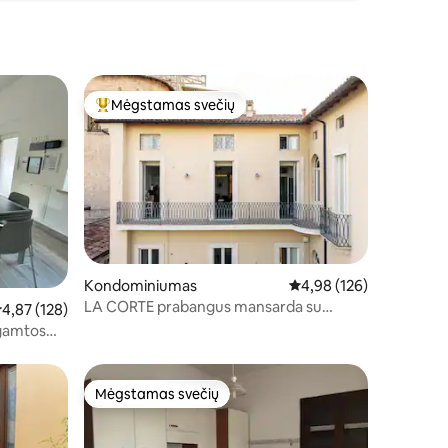
Mėgstamas svečių
Svečių mėgstamiausias
Kondominiumas
Vidutinis įvertinimas: 4,
4,98 (126)
LA CORTE prabangus mansarda su
idutinis įvertinimas: 4,87 iš 5, atsiliepimų: 128
4,87 (128)
žavingu loftu
 gamtos
Mėgstamas svečių
Mėgstamas svečių