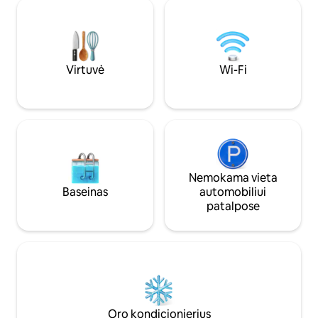
Didelė betoninė terasa su medžio
žvaigždėmis. Vidu
anglimis kūrenama kepsnine. Įspūdingi
Wi‑Fi, pilnai įreng
vaizdai beveik iš kiekvieno trobelės
vonios kambario g
kambario. Lofte yra 2 dvigulės lovos
atvykimu ir jums r
(150–179 cm pločio) su kopėčiomis,
Lauke mėgaukitės 
kuriomis galima pasiekti lovas. 2
prieplauka, laužavi
Virtuvė
Wi-Fi
miegamieji yra apatiniame aukšte.
prie ežero.
Nemokama vieta
Baseinas
automobiliui
patalpose
Oro kondicionierius