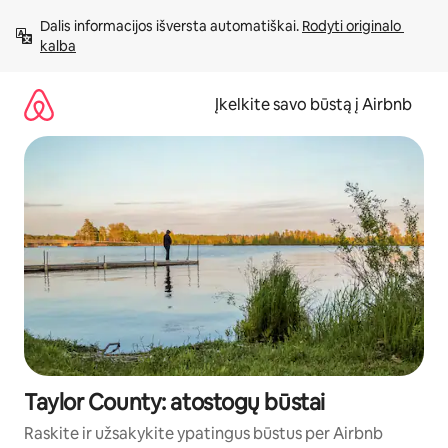
Pereiti
Dalis informacijos išversta automatiškai. 
Rodyti originalo 
prie
kalba
turinio
Įkelkite savo būstą į Airbnb
Taylor County: atostogų būstai
Raskite ir užsakykite ypatingus būstus per Airbnb