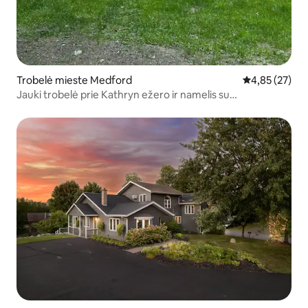
Trobelė mieste Medford
Vidutinis įvert
4,85 (27)
Jauki trobelė prie Kathryn ežero ir namelis su
dviaukštėmis lovomis