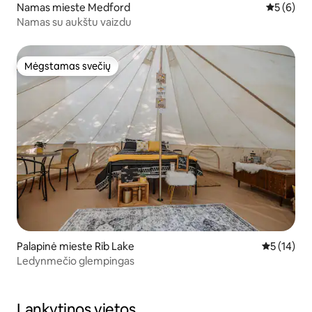
Namas mieste Medford
Vidutinis 
5 (6)
Namas su aukštu vaizdu
Mėgstamas svečių
Mėgstamas svečių
Palapinė mieste Rib Lake
Vidutinis į
5 (14)
Ledynmečio glempingas
Lankytinos vietos