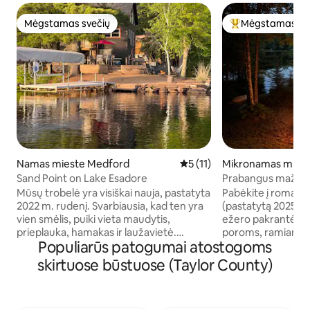
Mėgstamas svečių
Mėgstamas sv
Mėgstamas svečių
Svečių mėgstami
Namas mieste Medford
Vidutinis įvertinimas: 5 iš 5, 
5 (11)
Mikronamas mies
Sand Point on Lake Esadore
Prabangus mažas 
Wi-Fi ir baidarėmis
Mūsų trobelė yra visiškai nauja, pastatyta
Pabėkite į romant
2022 m. rudenį. Svarbiausia, kad ten yra
(pastatytą 2025 m
vien smėlis, puiki vieta maudytis,
ežero pakrantėje, p
prieplauka, hamakas ir laužavietė.
poroms, ramiam poi
Populiarūs patogumai atostogoms
Atkreipkite dėmesį, kad nuo 17 val. iki
darbui ir savaitgal
11 val. ežere draudžiama plaukioti
Pabuskite matydam
skirtuose būstuose (Taylor County)
vandens motociklais. Čia galima žvejoti
lovos, gurkšnokite
sykus, ešerius ir kitokias žuvis. Jaukus
irkluokite ramiu n
mažas ežeras su puikiu super klubu.
atsipalaiduokite pr