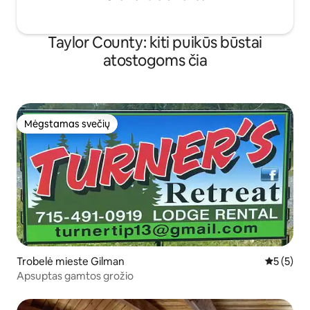
Taylor County: kiti puikūs būstai
atostogoms čia
Mėgstamas svečių
Mėgstamas svečių
Trobelė mieste Gilman
Vidutinis 
5 (5)
Apsuptas gamtos grožio