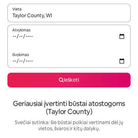
Vieta
Kai pasirodys paieškos rezultatai, juos naršyti galite naudodam
Atvykimas
Išvykimas
Ieškoti
Geriausiai įvertinti būstai atostogoms
(Taylor County)
Svečiai sutinka: šie būstai puikiai vertinami dėl jų
vietos, švaros ir kitų dalykų.