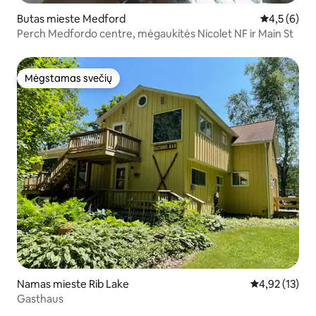
Butas mieste Medford
Vidutinis įv
4,5 (6)
Perch Medfordo centre, mėgaukitės Nicolet NF ir Main St
Mėgstamas svečių
Mėgstamas svečių
Namas mieste Rib Lake
Vidutinis įvert
4,92 (13)
Gasthaus