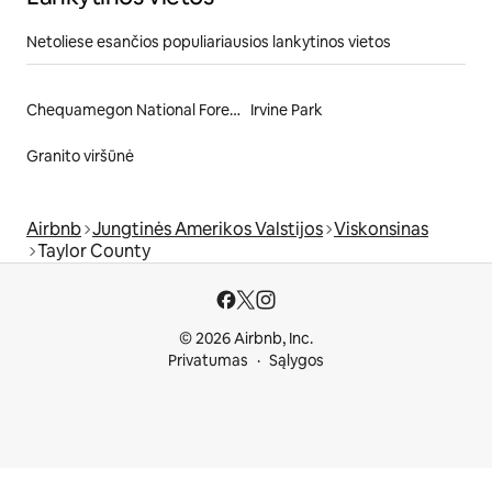
Netoliese esančios populiariausios lankytinos vietos
Chequamegon National Forest
Irvine Park
Granito viršūnė
Airbnb
Jungtinės Amerikos Valstijos
Viskonsinas
Taylor County
© 2026 Airbnb, Inc.
Privatumas
Sąlygos