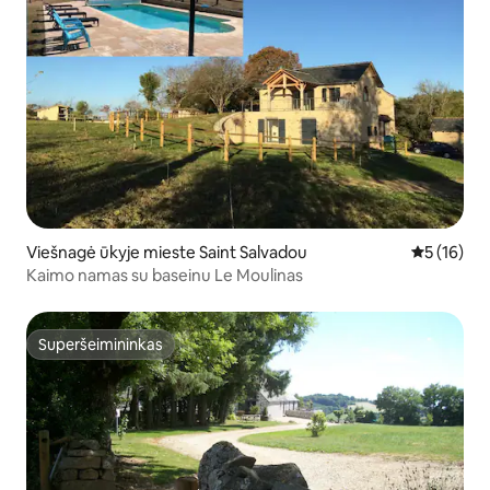
Viešnagė ūkyje mieste Saint Salvadou
Vidutinis į
5 (16)
Kaimo namas su baseinu Le Moulinas
Superšeimininkas
Superšeimininkas