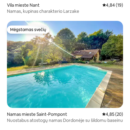
Vila mieste Nant
Vidutinis įvert
4,84 (19)
Namas, kupinas charakterio Larzake
Mėgstamas svečių
Mėgstamas svečių
Namas mieste Saint-Pompont
Vidutinis įvert
4,85 (20)
Nuostabus atostogų namas Dordonėje su šildomu baseinu