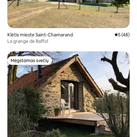
Klėtis mieste Saint-Chamarand
Vidutinis įv
5 (48)
La grange de Baffol
Mėgstamas svečių
Mėgstamas svečių