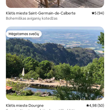
Klėtis mieste Saint-Germain-de-Calberte
Vidutinis įv
5 (94)
Bohemiškas aviganių kotedžas
Mėgstamas svečių
Mėgstamas svečių
Klėtis mieste Dourgne
Vidutinis įvert
4,98 (50)