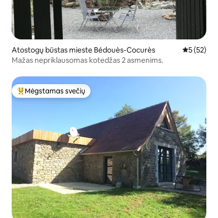
Atostogų būstas mieste Bédouès-Cocurès
Vidutinis į
5 (52)
Mažas nepriklausomas kotedžas 2 asmenims.
Mėgstamas svečių
Svečių mėgstamiausias