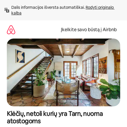
Pereiti
Dalis informacijos išversta automatiškai. 
Rodyti originalo 
prie
kalba
turinio
Įkelkite savo būstą į Airbnb
Klėčių, netoli kurių yra Tarn, nuoma
atostogoms