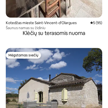
Kotedžas mieste Saint-Vincent-d'Olargues
Vidutinis įv
5 (95)
Šaunus namas su židiniu
Klėčių su terasomis nuoma
Mėgstamas svečių
Mėgstamas svečių