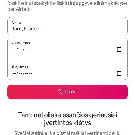
Raskite ir užsisakykite išskirtinį apgyvendinimą klėtyse
per Airbnb
Vieta
Kai pasirodys paieškos rezultatai, juos naršyti galite naudodam
Atvykimas
Išvykimas
Ieškoti
Tarn: netoliese esančios geriausiai
įvertintos klėtys
Svečiai sutinka: šie būstai puikiai vertinami dėl jų