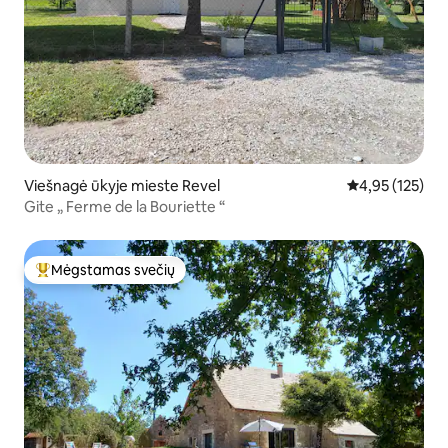
Viešnagė ūkyje mieste Revel
Vidutinis įverti
4,95 (125)
Gite „ Ferme de la Bouriette “
Mėgstamas svečių
Svečių mėgstamiausias