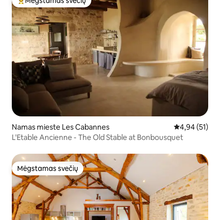
Mėgstamas svečių
Svečių mėgstamiausias
Namas mieste Les Cabannes
Vidutinis įvert
4,94 (51)
L'Etable Ancienne - The Old Stable at Bonbousquet
Mėgstamas svečių
Mėgstamas svečių