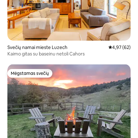
Svečių namai mieste Luzech
Vidutinis įvert
4,97 (62)
Kaimo gitas su baseinu netoli Cahors
Mėgstamas svečių
Mėgstamas svečių