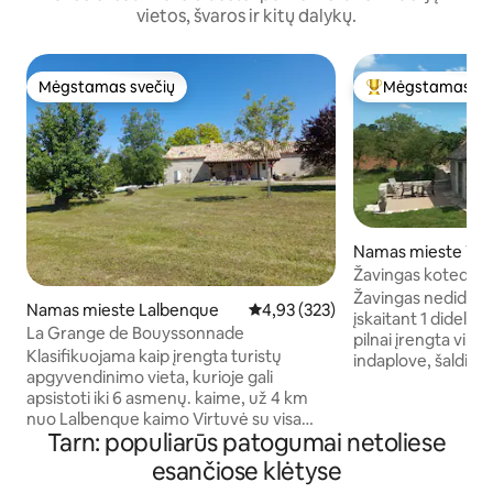
vietos, švaros ir kitų dalykų.
Mėgstamas svečių
Mėgstamas sv
Mėgstamas svečių
Svečių mėgstami
Namas mieste Th
Žavingas kotedža
Laval“
Žavingas nedidelis
Namas mieste Lalbenque
Vidutinis įvertinimas: 4,93 iš 5, a
4,93 (323)
įskaitant 1 didelę 
La Grange de Bouyssonnade
pilnai įrengta virtuve su
Klasifikuojama kaip įrengta turistų
indaplove, šaldikl
apgyvendinimo vieta, kurioje gali
krosnele, 1 mezanino miegamasis,
apsistoti iki 6 asmenų. kaime, už 4 km
atviras svetainei su 1 l
nuo Lalbenque kaimo Virtuvė su visa
kambarys su dušu i
Tarn: populiarūs patogumai netoliese
įranga ir valgomojo zona Erdvi svetainė
Plokščiaekranis TV
su malkomis kūrenama krosnele ir
sistema, stalo žai
esančiose klėtyse
skaitymo kampeliu Trys miegamieji (2 su
DVD, skalbimo maš