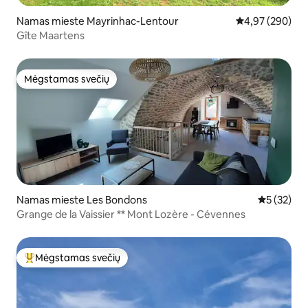
Namas mieste Mayrinhac-Lentour
Vidutinis įverti
4,97 (290)
Gîte Maartens
Mėgstamas svečių
Mėgstamas svečių
Namas mieste Les Bondons
Vidutinis į
5 (32)
Grange de la Vaissier ** Mont Lozère - Cévennes
Mėgstamas svečių
Svečių mėgstamiausias