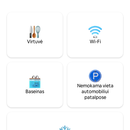
dvigule lova ir vienas su 2 viengulėmis
žemė. Rami ir bukol
lovomis) Yra kūdikių įranga (kūdikio
terasa su kepsnine
lovelė, kėdė, vonia). Dušo kambarys
pagaminta atvyki
Atskiras tualetas 9 x 4,5 m baseinas (nuo
birželio iki rugsėjo pabaigos) Dengta
terasa su stalu ir kėdėmis Kepsninė
(anglis nepridedama)
Virtuvė
Wi-Fi
Nemokama vieta
Baseinas
automobiliui
patalpose