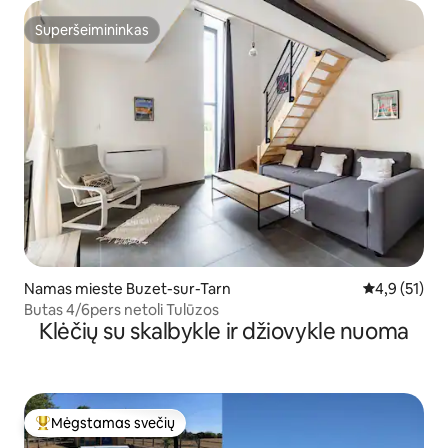
Superšeimininkas
Superšeimininkas
Namas mieste Buzet-sur-Tarn
Vidutinis įve
4,9 (51)
Butas 4/6pers netoli Tulūzos
Klėčių su skalbykle ir džiovykle nuoma
Mėgstamas svečių
Svečių mėgstamiausias