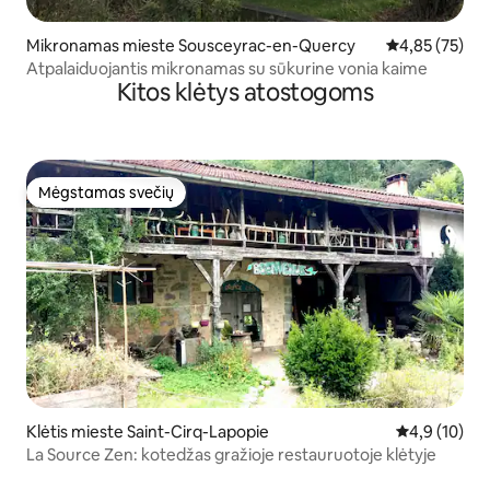
Mikronamas mieste Sousceyrac-en-Quercy
Vidutinis įvert
4,85 (75)
Atpalaiduojantis mikronamas su sūkurine vonia kaime
Kitos klėtys atostogoms
Mėgstamas svečių
Mėgstamas svečių
Klėtis mieste Saint-Cirq-Lapopie
Vidutinis įver
4,9 (10)
La Source Zen: kotedžas gražioje restauruotoje klėtyje