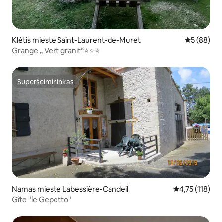
Klėtis mieste Saint-Laurent-de-Muret
Vidutinis įv
5 (88)
Grange „ Vert granit“⭐️⭐️⭐️
Superšeimininkas
Superšeimininkas
Namas mieste Labessière-Candeil
Vidutinis įverti
4,75 (118)
Gîte "le Gepetto"