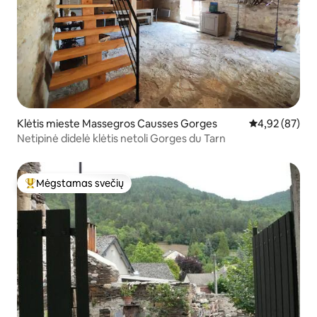
Klėtis mieste Massegros Causses Gorges
Vidutinis įvert
4,92 (87)
Netipinė didelė klėtis netoli Gorges du Tarn
Mėgstamas svečių
Svečių mėgstamiausias