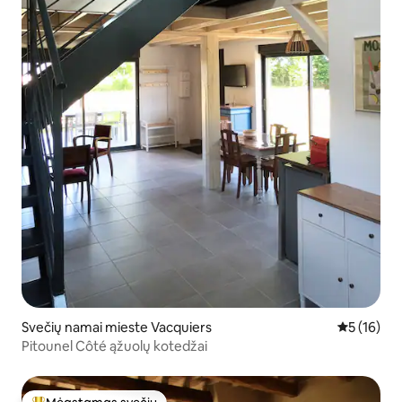
Svečių namai mieste Vacquiers
Vidutinis į
5 (16)
Pitounel Côté ąžuolų kotedžai