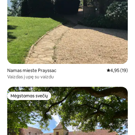
Namas mieste Prayssac
Vidutinis įvert
4,95 (19)
Vaizdas į upę su vaizdu
Mėgstamas svečių
Mėgstamas svečių