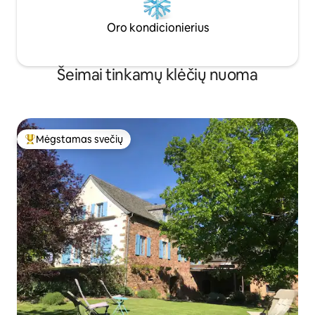
Oro kondicionierius
Šeimai tinkamų klėčių nuoma
Mėgstamas svečių
Svečių mėgstamiausias