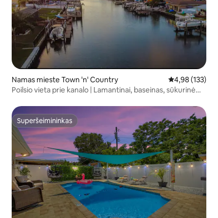
Namas mieste Town 'n' Country
Vidutinis įverti
4,98 (133)
Poilsio vieta prie kanalo | Lamantinai, baseinas, sūkurinė
vonia
Superšeimininkas
Superšeimininkas