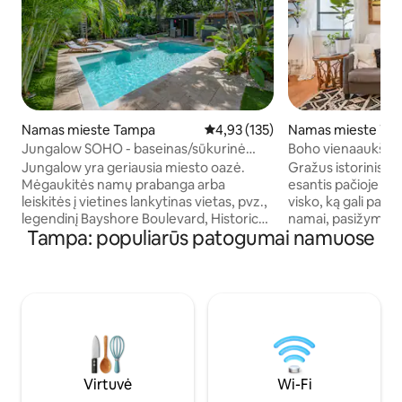
Namas mieste Tampa
Vidutinis įvertinimas: 4,93 iš 5, a
4,93 (135)
Namas mieste Ta
Jungalow SOHO - baseinas/sūkurinė
Boho vienaaukštis
vonia
SOHO - Hyde P- T
Jungalow yra geriausia miesto oazė.
Gražus istorinis v
Mėgaukitės namų prabanga arba
esantis pačioje Tam
leiskitės į vietines lankytinas vietas, pvz.,
visko, ką gali pasiūlyt
legendinį Bayshore Boulevard, Historic
namai, pasižymint
Tampa: populiarūs patogumai namuose
Hyde Park, SOHO, Downtown ir kt. Šie
dizainu, suteikia g
namai buvo suprojektuoti atsižvelgiant į
vos už 5 minučių 
komfortą ir patogumą. Visiškai įrengta
centro. Mėgauki
išmanioji televizija, didelės spartos
automobilių stovėj
BELAIDIS INTERNETAS, baseinas ir
savarankišku atvyki
sūkurinė vonia - ši vieta yra rojus. Veiklos
įrengta virtuve, I
centras - eikite į unikalius barus,
televizoriais ir ska
restoranus ir parduotuves ant stogo
bohemiškos atmosfe
arba „Uber“ iki vietinių lankytinų vietų,
atostogoms, rom
Virtuvė
Wi-Fi
tokių kaip „Water Street“, „Amalie“ arena
atostogoms, šeimo