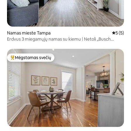
Namas mieste Tampa
Vidutinis 
5 (5)
Erdvus 3 miegamųjų namas su kiemu | Netoli „Busch
Gardens“
Mėgstamas svečių
Svečių mėgstamiausias