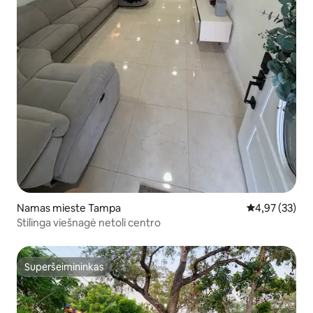
Namas mieste Tampa
Vidutinis įvert
4,97 (33)
Stilinga viešnagė netoli centro
Superšeimininkas
Superšeimininkas