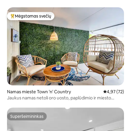
Mėgstamas svečių
Svečių mėgstamiausias
Namas mieste Town 'n' Country
Vidutinis įvert
4,97 (72)
Jaukus namas netoli oro uosto, paplūdimio ir miesto
pramogų
Superšeimininkas
Superšeimininkas