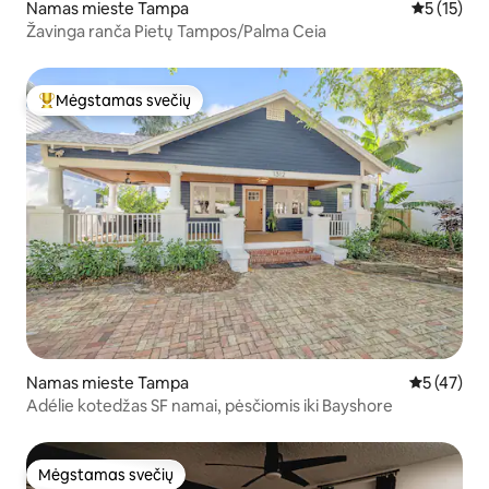
Namas mieste Tampa
Vidutinis į
5 (15)
Žavinga ranča Pietų Tampos/Palma Ceia
Mėgstamas svečių
Svečių mėgstamiausias
Namas mieste Tampa
Vidutinis į
5 (47)
Adélie kotedžas SF namai, pėsčiomis iki Bayshore
Mėgstamas svečių
Mėgstamas svečių