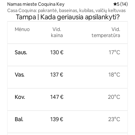
Namas mieste Coquina Key
Vidutinis į
5 (14)
Casa Coquina: pakrantė, baseinas, kubilas, valčių keltuvas
Tampa | Kada geriausia apsilankyti?
Mėnuo
Vid.
Vid.
kaina
temperatūra
Saus.
130 €
17°C
Vas.
137 €
18°C
Kov.
147 €
20°C
Bal.
139 €
23°C