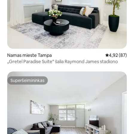
Namas mieste Tampa
Vidutinis įvert
4,92 (87)
„Gretel Paradise Suite“ šalia Raymond James stadiono
Superšeimininkas
Superšeimininkas