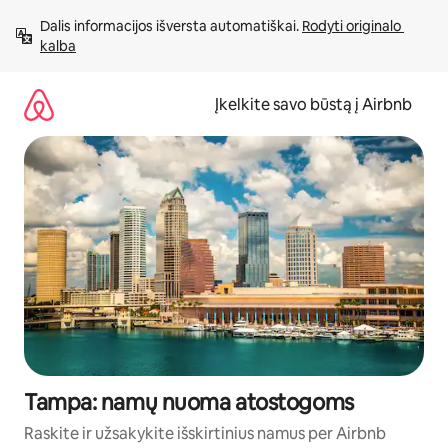
Pereiti
Dalis informacijos išversta automatiškai. 
Rodyti originalo 
prie
kalba
turinio
Įkelkite savo būstą į Airbnb
Tampa: namų nuoma atostogoms
Raskite ir užsakykite išskirtinius namus per Airbnb