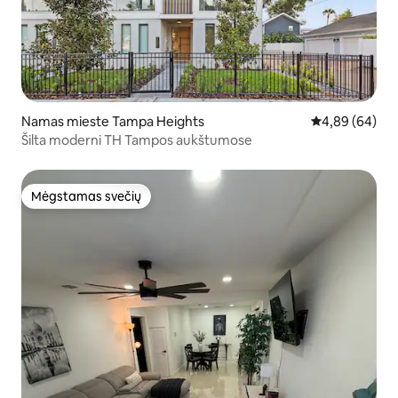
Namas mieste Tampa Heights
Vidutinis įvert
4,89 (64)
Šilta moderni TH Tampos aukštumose
Mėgstamas svečių
Mėgstamas svečių