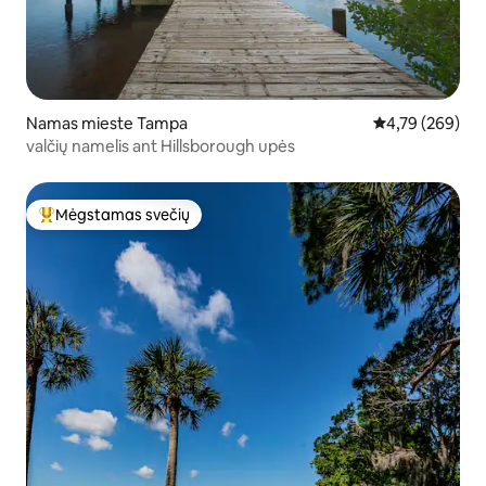
Namas mieste Tampa
Vidutinis įverti
4,79 (269)
valčių namelis ant Hillsborough upės
Mėgstamas svečių
Svečių mėgstamiausias