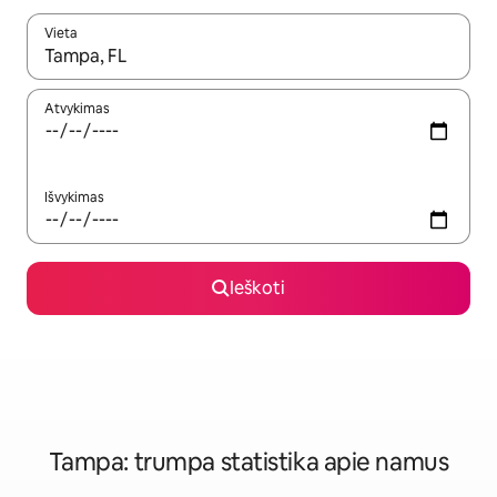
Vieta
Kai pasirodys paieškos rezultatai, juos naršyti galite naudodam
Atvykimas
Išvykimas
Ieškoti
Tampa: trumpa statistika apie namus