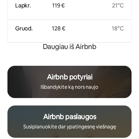
Lapkr.
119 €
21°C
Gruod.
128 €
18°C
Daugiau iš Airbnb
Airbnb potyriai
Išbandykite ką nors naujo
Airbnb paslaugos
Susiplanuokite dar ypatingesnę viešnagę