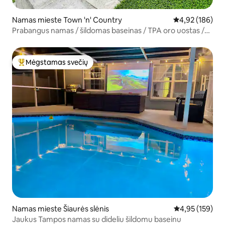
Namas mieste Town 'n' Country
Vidutinis įverti
4,92 (186)
Prabangus namas / šildomas baseinas / TPA oro uostas /
„Disney“
Mėgstamas svečių
Svečių mėgstamiausias
Namas mieste Šiaurės slėnis
Vidutinis įverti
4,95 (159)
Jaukus Tampos namas su dideliu šildomu baseinu