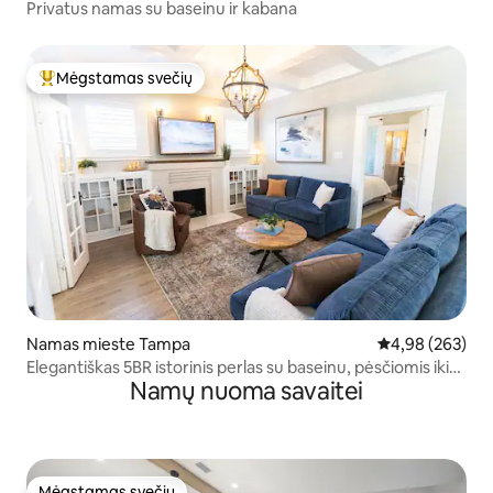
Privatus namas su baseinu ir kabana
Mėgstamas svečių
Svečių mėgstamiausias
Namas mieste Tampa
Vidutinis įverti
4,98 (263)
Elegantiškas 5BR istorinis perlas su baseinu, pėsčiomis iki
Namų nuoma savaitei
Bayshore
Mėgstamas svečių