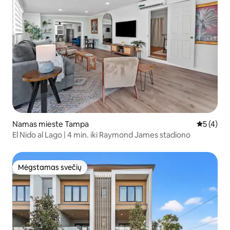
Namas mieste Tampa
Vidutinis 
5 (4)
El Nido al Lago | 4 min. iki Raymond James stadiono
Mėgstamas svečių
Mėgstamas svečių