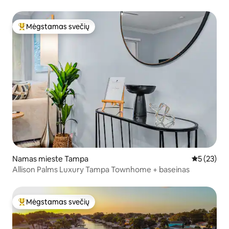
Mėgstamas svečių
Svečių mėgstamiausias
Namas mieste Tampa
Vidutinis į
5 (23)
Allison Palms Luxury Tampa Townhome + baseinas
Mėgstamas svečių
Svečių mėgstamiausias