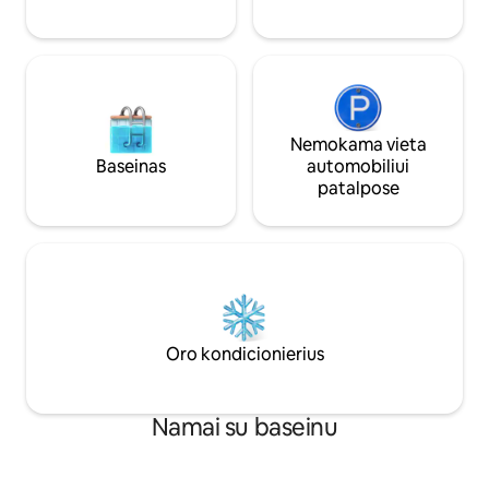
ir „Riverwalk“.
koncertams, sport
kelionėms.
Nemokama vieta
Baseinas
automobiliui
patalpose
Oro kondicionierius
Namai su baseinu