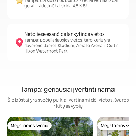
Tampa: čia siūlomus būstus svečiai vertina labai
gerai – vidutiniškai skiria 4,8 iš 5!
Netoliese esančios lankytinos vietos
Tampa: populiariausios vietos, tarp kurių yra
Raymond James Stadium, Amalie Arena ir Curtis
Hixon Waterfront Park
Tampa: geriausiai įvertinti namai
Šie būstai yra svečių puikiai vertinami dėl vietos, švaros
ir kitų savybių.
Mėgstamas svečių
Mėgstamas sveč
Mėgstamas svečių
Mėgstamas sveč