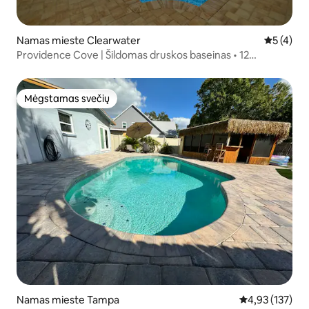
Namas mieste Clearwater
Vidutinis 
5 (4)
Providence Cove | Šildomas druskos baseinas • 12
miegamųjų vietų
Mėgstamas svečių
Mėgstamas svečių
Namas mieste Tampa
Vidutinis įverti
4,93 (137)