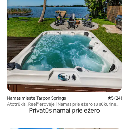
Namas mieste Tarpon Springs
Vidutinis įv
5 (24)
Atotrūkis „Reel“ erdvėje | Namas prie ežero su sūkurine
Privatūs namai prie ežero
vonia