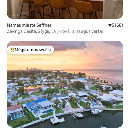
Namas mieste Seffner
Vidutinis įv
5 (68)
Žavinga Casita, 2 lygių EV įkroviklis, saugūs vartai
Mėgstamas svečių
Svečių mėgstamiausias