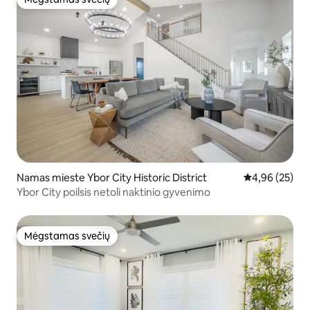
Mėgstamas svečių
Namas mieste Ybor City Historic District
Vidutinis įvert
4,96 (25)
Ybor City poilsis netoli naktinio gyvenimo
Mėgstamas svečių
Mėgstamas svečių