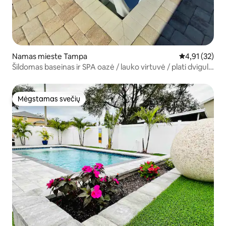
Namas mieste Tampa
Vidutinis įvert
4,91 (32)
Šildomas baseinas ir SPA oazė / lauko virtuvė / plati dvigulė
lova.
Mėgstamas svečių
Mėgstamas svečių