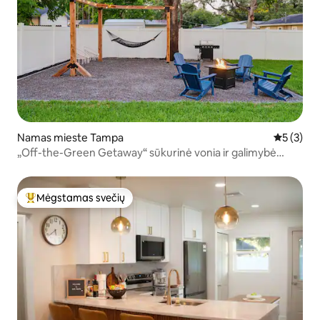
Namas mieste Tampa
Vidutinis 
5 (3)
„Off-the-Green Getaway“ sūkurinė vonia ir galimybė
žaisti golfą
Mėgstamas svečių
Svečių mėgstamiausias