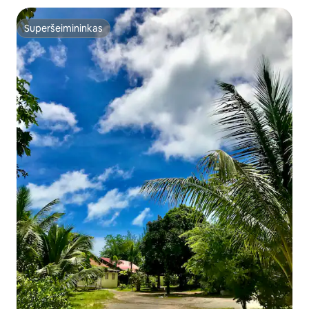
Superšeimininkas
Superšeimininkas