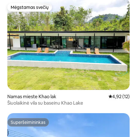
Mėgstamas svečių
Mėgstamas svečių
Namas mieste Khao lak
Vidutinis įvert
4,92 (12)
Šiuolaikinė vila su baseinu Khao Lake
Superšeimininkas
Superšeimininkas