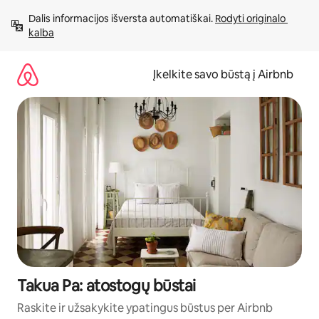
Pereiti
Dalis informacijos išversta automatiškai. 
Rodyti originalo 
prie
kalba
turinio
Įkelkite savo būstą į Airbnb
Takua Pa: atostogų būstai
Raskite ir užsakykite ypatingus būstus per Airbnb