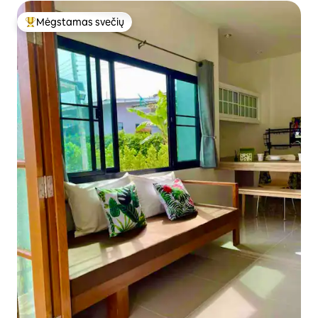
Mėgstamas svečių
Svečių mėgstamiausias