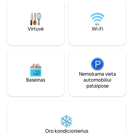
Užsisakykite kitą kelionę ir mėgaukitės
patogią ir vaizding
nuoširdžiu suasmenintu Airbnb potyriu
atostogoms.
taip, kaip buvo numatyta (ne iš tų
didžiųjų Airbnb įmonių) P.S. Būtinai
peržiūrėkite namų taisykles.
Virtuvė
Wi-Fi
Nemokama vieta
Baseinas
automobiliui
patalpose
Oro kondicionierius