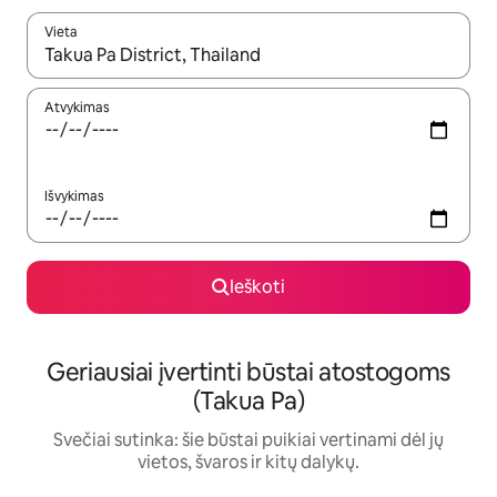
Vieta
Kai pasirodys paieškos rezultatai, juos naršyti galite naudodam
Atvykimas
Išvykimas
Ieškoti
Geriausiai įvertinti būstai atostogoms
(Takua Pa)
Svečiai sutinka: šie būstai puikiai vertinami dėl jų
vietos, švaros ir kitų dalykų.