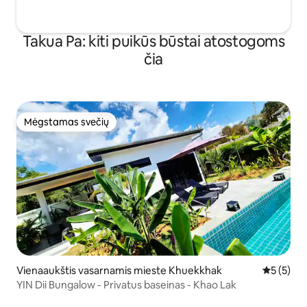
Takua Pa: kiti puikūs būstai atostogoms
čia
Mėgstamas svečių
Mėgstamas svečių
Vienaaukštis vasarnamis mieste Khuekkhak
Vidutinis 
5 (5)
YIN Dii Bungalow - Privatus baseinas - Khao Lak