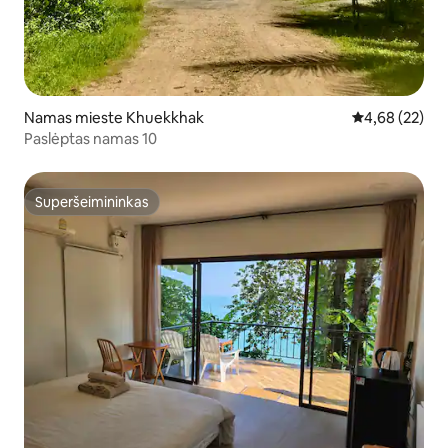
Namas mieste Khuekkhak
Vidutinis įvert
4,68 (22)
Paslėptas namas 10
Superšeimininkas
Superšeimininkas