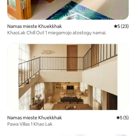
Namas mieste Khuekkhak
Vidutinis į
5 (23)
KhaoLak Chill Out 1 miegamojo atostogų namai.
Namas mieste Khuekkhak
Vidutinis 
5 (5)
Pawa Villas 1 Khao Lak