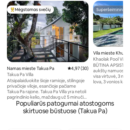
Mėgstamas svečių
Superšeimininkas
Svečių mėgstamiausias
Superšeimininkas
Vila mieste Khuek
Khaolak Pool Villa 
BŪTINA APSISTOTI 
Namas mieste Takua Pa
Vidutinis įvertinimas: 4,97 iš 5, 
4,97 (30)
aukštų namuose, k
Takua Pa Villa
visa virtuvė, 3 mie
Atsipalaiduokite šioje ramioje, stilingoje
lova, 3 vonios kamb
privačioje viloje, esančioje pačiame
kambarys ir skalby
Takua Pa rajone. Takua Pa Villa yra netoli
skalbykle/džiovyk
pagrindinio kelio, maždaug už 5 minučių
Mėgaukitės erdviu p
Populiarūs patogumai atostogoms
kelio į vakarus nuo Takua Pa ligoninės ir
m pločio baseinu/1
labai arti Bangmuang paplūdimio, Khao
su 10 saulės poilsi
skirtuose būstuose (Takua Pa)
Lak paplūdimio ir Khao Sok nacionalinio
tinkančiu šeimos
parko. Viskas, ko jums reikia, yra vos už
ir privatumui. Su p
kelių minučių kelio automobiliu!
WI-FI 500/500 Mbps