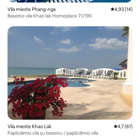
Vila mieste Phang-nga
Vidutinis įvert
4,93 (14)
Baseino vila Khao lak Homeplace 71/190
Vila mieste Khao Lak
Vidutinis įve
4,7 (61)
Paplūdimio vila su baseinu / paplūdimio vila