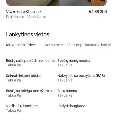
Vila mieste Khao Lak
Vidutinis įvert
4,89 (90)
Pajūrio vila - Vanir Njord
Lankytinos vietos
Kitokio tipo erdvės
Netoliese esančios populiariausios lankyti
Būstų šalia paplūdimio nuoma
Svečių namų nuoma
Takua Pa
Takua Pa
Šeimai tinkami būstai
Nakvynės su pusryčiais (B&B)
Takua Pa
Takua Pa
Būstų su prieiga prie ežero nuoma
Butų nuoma
Takua Pa
Takua Pa
Viešbučių kambariai
Rodyti daugiau
Takua Pa