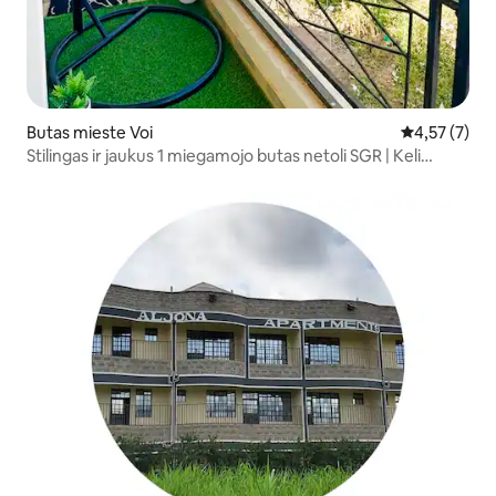
Butas mieste Voi
Vidutinis įver
4,57 (7)
Stilingas ir jaukus 1 miegamojo butas netoli SGR | Keli
žingsniai nuo Voi