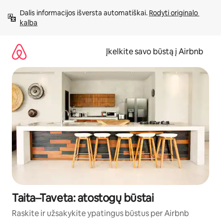
Pereiti
Dalis informacijos išversta automatiškai. 
Rodyti originalo 
prie
kalba
turinio
Įkelkite savo būstą į Airbnb
Taita–Taveta: atostogų būstai
Raskite ir užsakykite ypatingus būstus per Airbnb