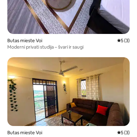
Butas mieste Voi
Vidutinis 
5 (3)
Moderni privati studija – švari ir saugi
Butas mieste Voi
Vidutinis 
5 (3)