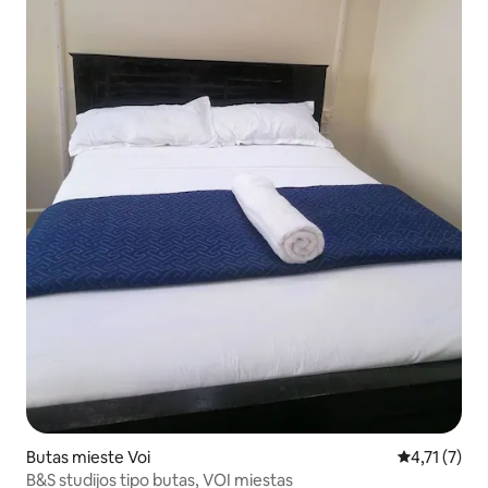
Butas mieste Voi
Vidutinis įve
4,71 (7)
B&S studijos tipo butas, VOI miestas