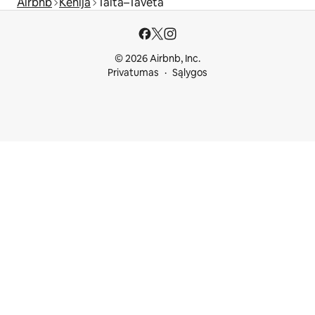
Airbnb
Kenija
Taita–Taveta
© 2026 Airbnb, Inc.
Privatumas
Sąlygos