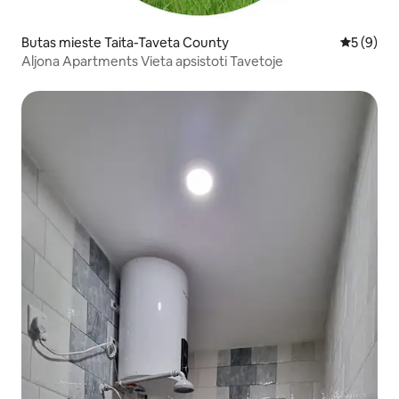
Butas mieste Taita-Taveta County
Vidutinis 
5 (9)
Aljona Apartments Vieta apsistoti Tavetoje