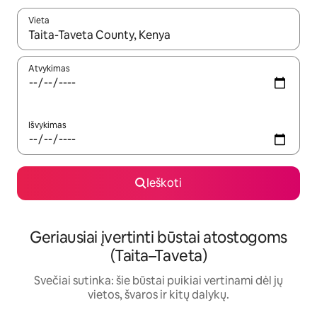
Vieta
Kai pasirodys paieškos rezultatai, juos naršyti galite naudodam
Atvykimas
Išvykimas
Ieškoti
Geriausiai įvertinti būstai atostogoms
(Taita–Taveta)
Svečiai sutinka: šie būstai puikiai vertinami dėl jų
vietos, švaros ir kitų dalykų.