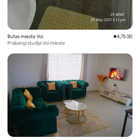
Butas mieste Voi
Vidutinis įver
4,75 (8)
Prabangi studija Voi mieste