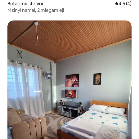
Butas mieste Voi
Vidutinis įv
4,5 (4)
Mzinyi namai, 2 miegamieji