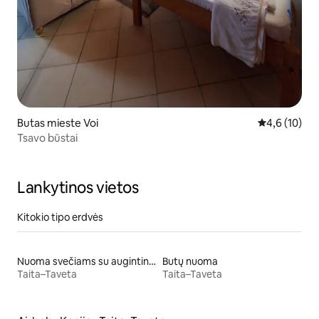
Butas mieste Voi
Vidutinis įver
4,6 (10)
Tsavo būstai
Lankytinos vietos
Kitokio tipo erdvės
Nuoma svečiams su augintiniais
Butų nuoma
Taita–Taveta
Taita–Taveta