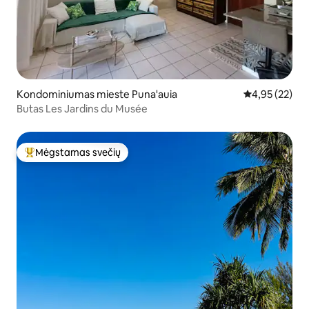
Kondominiumas mieste Puna'auia
Vidutinis įvert
4,95 (22)
Butas Les Jardins du Musée
Mėgstamas svečių
Svečių mėgstamiausias