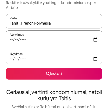
Raskite ir užsakykite ypatingus kondominiumus per
Airbnb
Vieta
Kai pasirodys paieškos rezultatai, juos naršyti galite naudodam
Atvykimas
Išvykimas
Ieškoti
Geriausiai įvertinti kondominiumai, netoli
kurių yra Taitis
Svečiai sutinka: šie būstai puikiai vertinami dėl jų