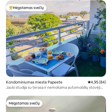
Mėgstamas svečių
Svečių mėgstamiausias
Kondominiumas mieste Papeete
Vidutinis įvert
4,95 (84)
Jauki studija su terasa ir nemokama automobilių stovėjimo
aikštele Papeetėje
Mėgstamas svečių
Mėgstamas svečių