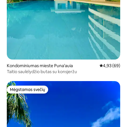
Kondominiumas mieste Puna'auia
Vidutinis įvert
4,93 (69)
Taitio saulėlydžio butas su konsjeržu
Mėgstamas svečių
Mėgstamas svečių