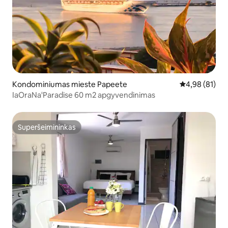
Kondominiumas mieste Papeete
Vidutinis įvert
4,98 (81)
IaOraNa'Paradise 60 m2 apgyvendinimas
Superšeimininkas
Superšeimininkas