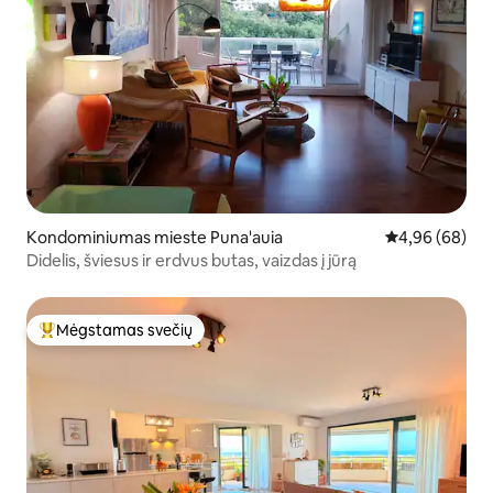
Kondominiumas mieste Puna'auia
Vidutinis įvert
4,96 (68)
Didelis, šviesus ir erdvus butas, vaizdas į jūrą
Mėgstamas svečių
Svečių mėgstamiausias