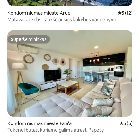
Kondominiumas mieste Arue
Vidutinis į
5 (12)
Matavai vaizdas - aukščiausios kokybės vandenyno
pakrantė, Piscine & Spa
Superšeimininkas
Superšeimininkas
Kondominiumas mieste Fa'a'ā
Vidutinis 
5 (5)
Tukenui butas, kuriame galima atrasti Papetę