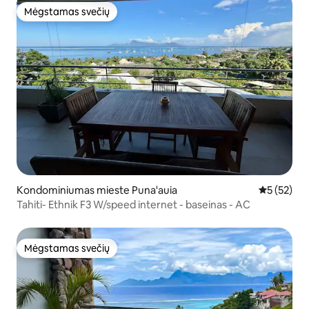
Mėgstamas svečių
Mėgstamas svečių
Kondominiumas mieste Puna'auia
Vidutinis į
5 (52)
Tahiti- Ethnik F3 W/speed internet - baseinas - AC
Mėgstamas svečių
Mėgstamas svečių