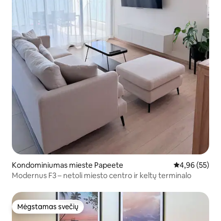
Kondominiumas mieste Papeete
Vidutinis įvert
4,96 (55)
Modernus F3 – netoli miesto centro ir keltų terminalo
Mėgstamas svečių
Mėgstamas svečių