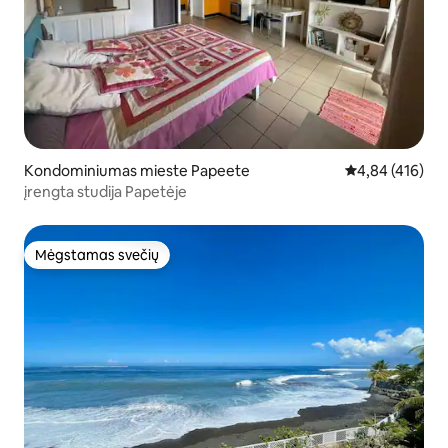
Kondominiumas mieste Papeete
Vidutinis įverti
4,84 (416)
įrengta studija Papetėje
Mėgstamas svečių
Mėgstamas svečių