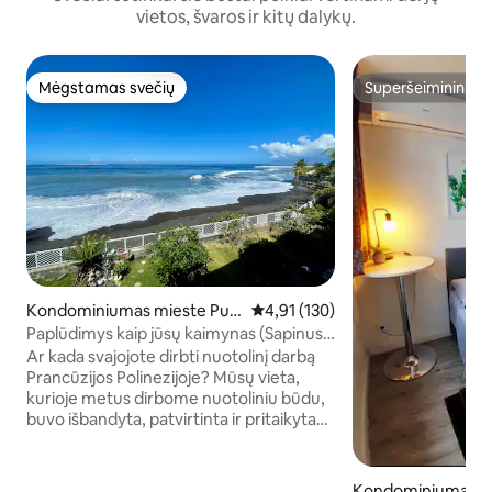
vietos, švaros ir kitų dalykų.
Mėgstamas svečių
Superšeimininkas
Mėgstamas svečių
Superšeimininkas
Kondominiumas mieste Pun
Vidutinis įvertinimas: 4,91 iš 5, a
4,91 (130)
a'auia
Paplūdimys kaip jūsų kaimynas (Sapinus
Inn)
Ar kada svajojote dirbti nuotolinį darbą
Prancūzijos Polinezijoje? Mūsų vieta,
kurioje metus dirbome nuotoliniu būdu,
buvo išbandyta, patvirtinta ir pritaikyta
šiam unikaliam norui. „Sapinus Inn“ vietos
užtikrintoje Puna 'ajos
bendruomenėjesu tiesioginiu išėjimu į
Kondominiumas m