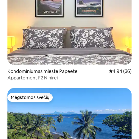
Kondominiumas mieste Papeete
Vidutinis įvert
4,94 (36)
Appartement F2 Ninirei
Mėgstamas svečių
Mėgstamas svečių