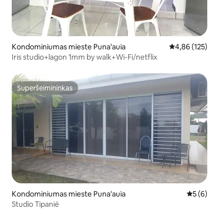
Kondominiumas mieste Puna'auia
Vidutinis įverti
4,86 (125)
Iris studio+lagon 1mm by walk+Wi-Fi/netflix
Superšeimininkas
Superšeimininkas
Kondominiumas mieste Puna'auia
Vidutinis 
5 (6)
Studio Tipanié