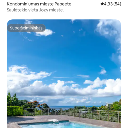
Kondominiumas mieste Papeete
Vidutinis įvert
4,93 (54)
Saulėtekio vieta Jozy mieste.
Superšeimininkas
Superšeimininkas