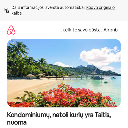
Pereiti
Dalis informacijos išversta automatiškai. 
Rodyti originalo 
prie
kalba
turinio
Įkelkite savo būstą į Airbnb
Kondominiumų, netoli kurių yra Taitis,
nuoma