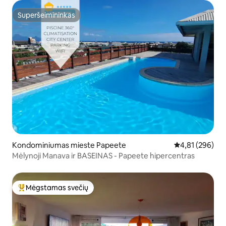
Superšeimininkas
Superšeimininkas
Kondominiumas mieste Papeete
Vidutinis įverti
4,81 (296)
Mėlynoji Manava ir BASEINAS - Papeete hipercentras
Mėgstamas svečių
Svečių mėgstamiausias