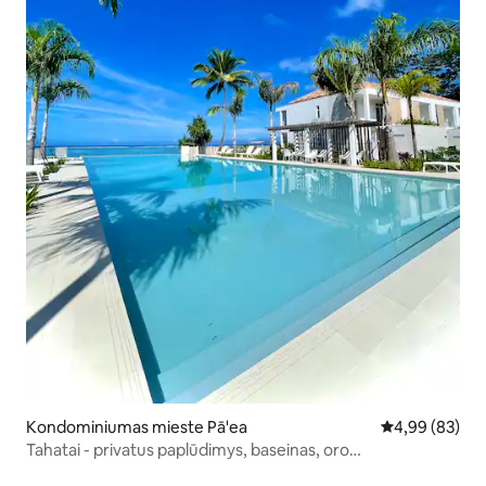
Kondominiumas mieste Pā'ea
Vidutinis įvert
4,99 (83)
Tahatai - privatus paplūdimys, baseinas, oro
kondicionierius, didelės spartos tinklas