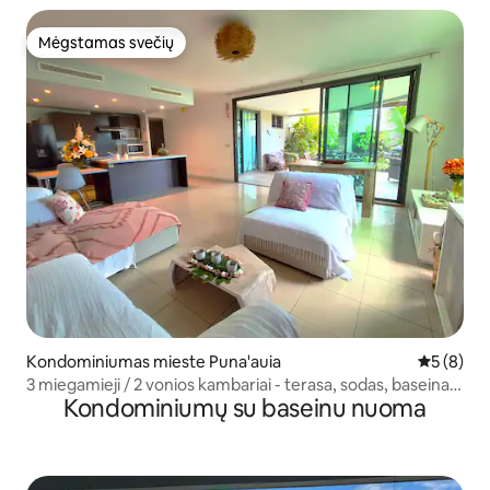
Mėgstamas svečių
Mėgstamas svečių
Kondominiumas mieste Puna'auia
Vidutinis 
5 (8)
3 miegamieji / 2 vonios kambariai - terasa, sodas, baseinas,
Kondominiumų su baseinu nuoma
automobilių stovėjimo aikštelė