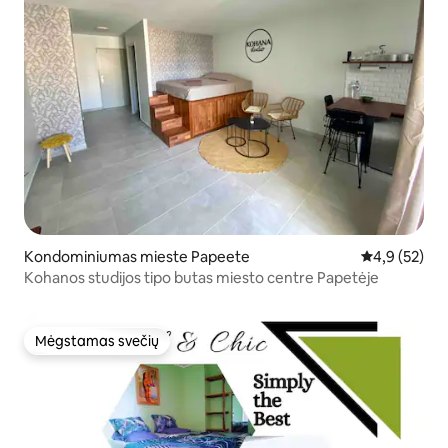
Kondominiumas mieste Papeete
Vidutinis įver
4,9 (52)
Kohanos studijos tipo butas miesto centre Papetėje
Mėgstamas svečių
Mėgstamas svečių