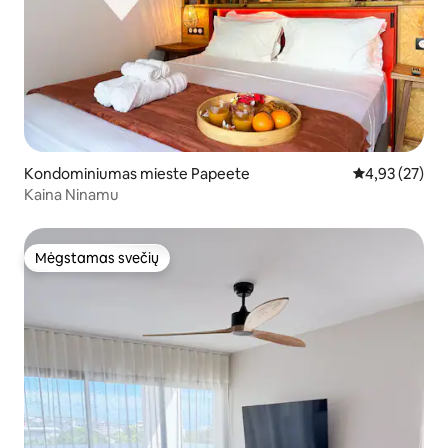
Kondominiumas mieste Papeete
Vidutinis įvert
4,93 (27)
Kaina Ninamu
Mėgstamas svečių
Mėgstamas svečių