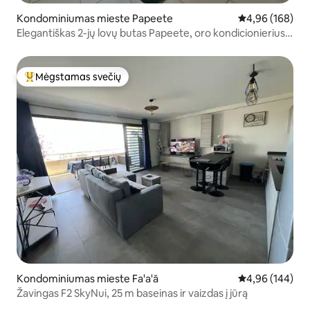
Kondominiumas mieste Papeete
Vidutinis įverti
4,96 (168)
Elegantiškas 2-jų lovų butas Papeete, oro kondicionierius,
automobilių stovėjimo aikštelė, Wi-Fi +
Mėgstamas svečių
Svečių mėgstamiausias
Kondominiumas mieste Fa'a'ā
Vidutinis įverti
4,96 (144)
Žavingas F2 SkyNui, 25 m baseinas ir vaizdas į jūrą