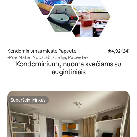
Kondominiumas mieste Papeete
Vidutinis įvert
4,92 (24)
-Poe Matie, Nuostabi studija, Papeete-
Kondominiumų nuoma svečiams su
augintiniais
Superšeimininkas
Superšeimininkas