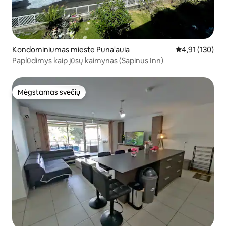
Kondominiumas mieste Puna'auia
Vidutinis įverti
4,91 (130)
Paplūdimys kaip jūsų kaimynas (Sapinus Inn)
Mėgstamas svečių
Mėgstamas svečių