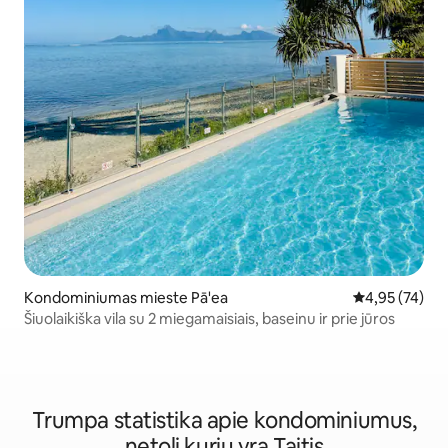
Kondominiumas mieste Pā'ea
Vidutinis įvert
4,95 (74)
Šiuolaikiška vila su 2 miegamaisiais, baseinu ir prie jūros
Trumpa statistika apie kondominiumus,
netoli kurių yra Taitis