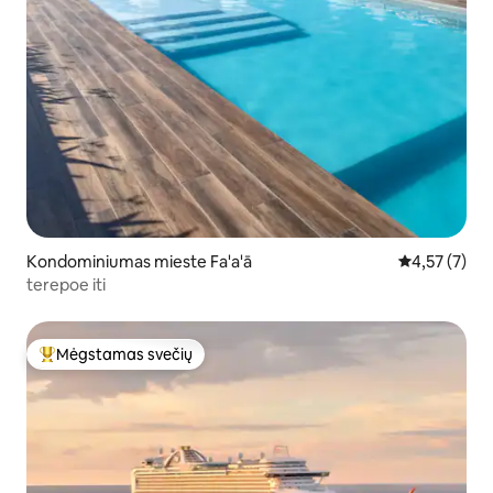
Kondominiumas mieste Fa'a'ā
Vidutinis įver
4,57 (7)
terepoe iti
Mėgstamas svečių
Svečių mėgstamiausias