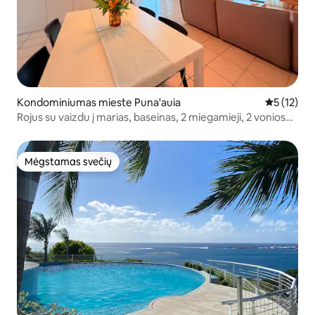
Kondominiumas mieste Puna'auia
Vidutinis į
5 (12)
Rojus su vaizdu į marias, baseinas, 2 miegamieji, 2 vonios
kambariai, 2 sandėliukai
Mėgstamas svečių
Mėgstamas svečių