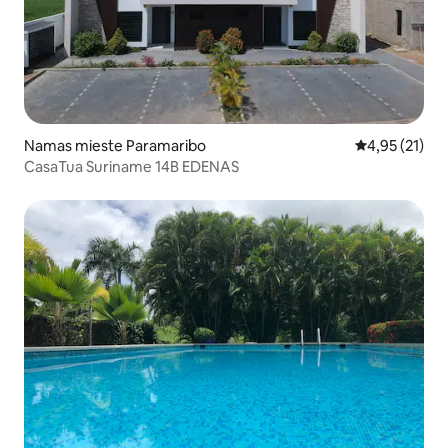
Namas mieste Paramaribo
Vidutinis įvert
4,95 (21)
CasaTua Suriname 14B EDENAS