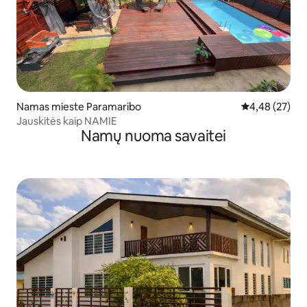
Namas mieste Paramaribo
Vidutinis įvert
4,48 (27)
Jauskitės kaip NAMIE
Namų nuoma savaitei