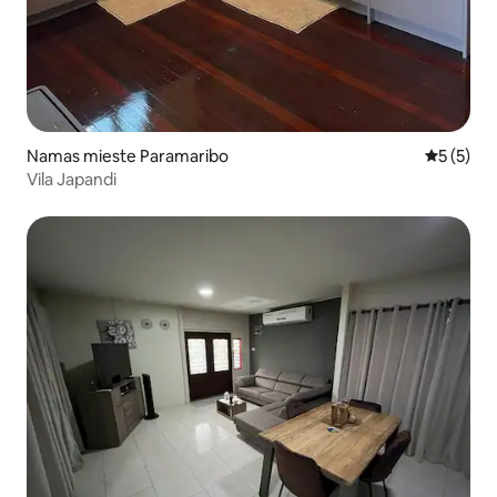
Namas mieste Paramaribo
Vidutinis 
5 (5)
Vila Japandi