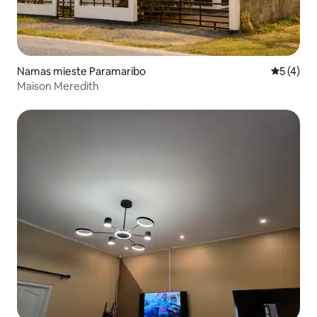
Namas mieste Paramaribo
Vidutinis 
5 (4)
Maison Meredith