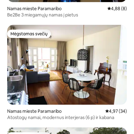
Namas mieste Paramaribo
Vidutinis įver
4,88 (8)
Be2Be 3 miegamųjų namas į pietus
Mėgstamas svečių
Mėgstamas svečių
Namas mieste Paramaribo
Vidutinis įvert
4,97 (34)
Atostogų namai, modernus interjeras (6 p) ir kabana