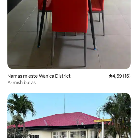
Namas mieste Wanica District
Vidutinis įvert
4,69 (16)
A-mish butas