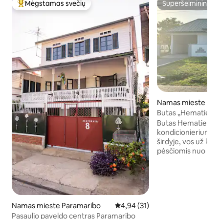
Mėgstamas svečių
Superšeimininkas
Svečių mėgstamiausias
Superšeimininkas
Namas mieste Par
Butas „Hematiet“
Butas Hematiet yr
kondicionieriumi 
širdyje, vos už kel
pėsčiomis nuo pr
Namuose yra BELA
didelis televizorius
naudotis „Netflix“
minučių kelio pės
centras su įvairio
Namas mieste Paramaribo
Vidutinis įvertinimas: 4,94 iš 5, 
4,94 (31)
restoranais ir war
Pasaulio paveldo centras Paramaribo
pasimėgauti gardžia