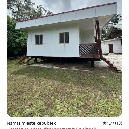
Namas mieste Republiek
Vidutinis įver
4,77 (13)