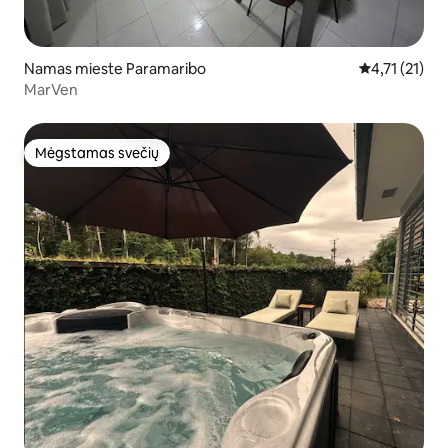
Namas mieste Paramaribo
Vidutinis įver
4,71 (21)
MarVen
Mėgstamas svečių
Mėgstamas svečių