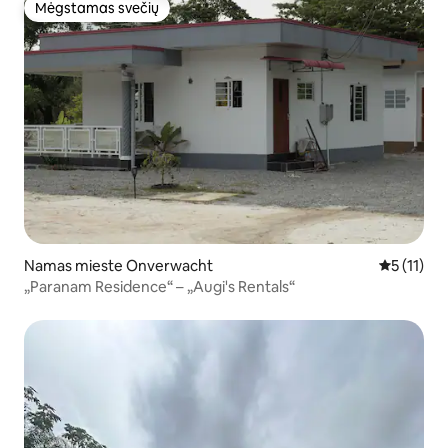
Mėgstamas svečių
Mėgstamas svečių
Namas mieste Onverwacht
Vidutinis į
5 (11)
„Paranam Residence“ – „Augi's Rentals“