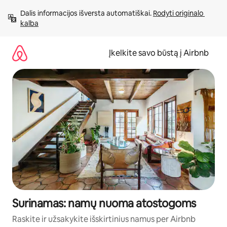
Pereiti
Dalis informacijos išversta automatiškai. 
Rodyti originalo 
prie
kalba
turinio
Įkelkite savo būstą į Airbnb
Surinamas: namų nuoma atostogoms
Raskite ir užsakykite išskirtinius namus per Airbnb