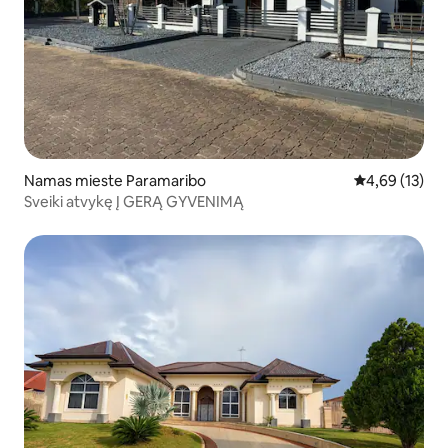
Namas mieste Paramaribo
Vidutinis įvert
4,69 (13)
Sveiki atvykę Į GERĄ GYVENIMĄ