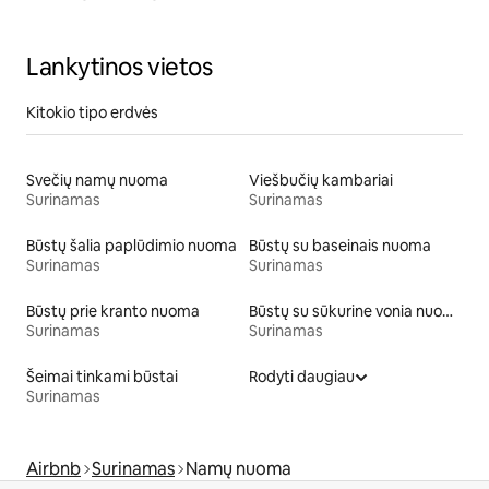
Lankytinos vietos
Kitokio tipo erdvės
Svečių namų nuoma
Viešbučių kambariai
Surinamas
Surinamas
Būstų šalia paplūdimio nuoma
Būstų su baseinais nuoma
Surinamas
Surinamas
Būstų prie kranto nuoma
Būstų su sūkurine vonia nuoma
Surinamas
Surinamas
Šeimai tinkami būstai
Rodyti daugiau
Surinamas
Airbnb
Surinamas
Namų nuoma