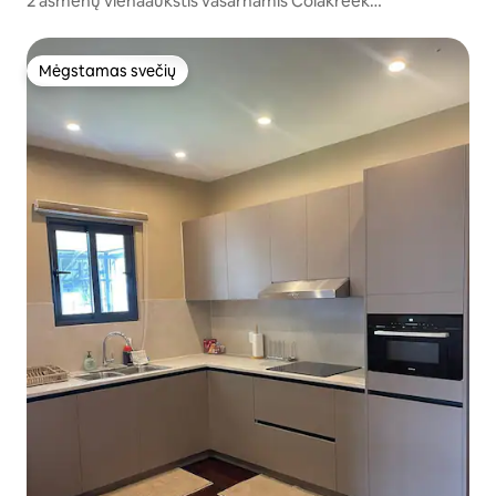
2 asmenų vienaaukštis vasarnamis Colakreek
Vierkinderen
Mėgstamas svečių
Mėgstamas svečių