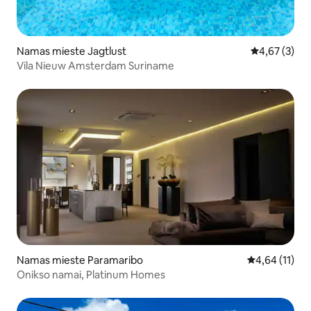
Namas mieste Jagtlust
Vidutinis įver
4,67 (3)
Vila Nieuw Amsterdam Suriname
Namas mieste Paramaribo
Vidutinis įvert
4,64 (11)
Onikso namai, Platinum Homes