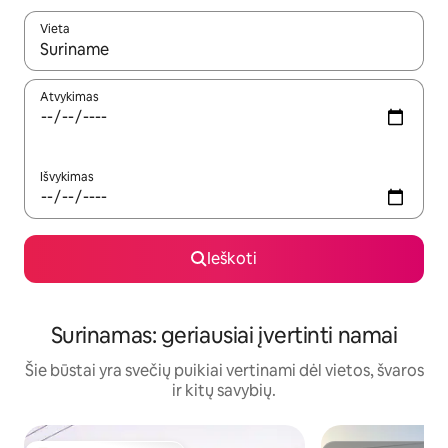
Vieta
Kai pasirodys paieškos rezultatai, juos naršyti galite naudodam
Atvykimas
Išvykimas
Ieškoti
Surinamas: geriausiai įvertinti namai
Šie būstai yra svečių puikiai vertinami dėl vietos, švaros
ir kitų savybių.