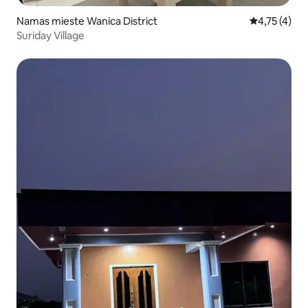
Namas mieste Wanica District
Vidutinis įve
4,75 (4)
Suriday Village