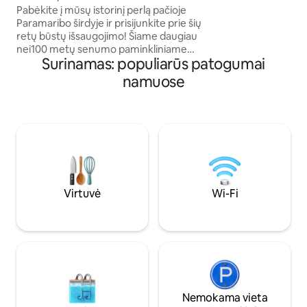
skirtingų virtuvių.
Pabėkite į mūsų istorinį perlą pačioje
pat yra turgūs, pr
Paramaribo širdyje ir prisijunkite prie šių
kuriuose galite įsi
retų būstų išsaugojimo! Šiame daugiau
nei100 metų senumo paminkliniame
Surinamas: populiarūs patogumai
pastate, kuris yra UNESCO pasaulio
paveldo objektas, yra dvi erdvios grindys
namuose
su aukštomis lubomis, daug šviesos ir
modernių patogumų. Pasinerkite į XX a.
architektūrinio stiliaus žavesį ir šiuolaikinį
komfortą. Idealiai tinka netoli kultūros,
naktinio gyvenimo ir valgymo vietų.
Ieškote ko nors mažesnio? Peržiūrėkite
kitą mūsų variantą:
airbnb.com/h/costerstraat8a.
Virtuvė
Wi-Fi
Nemokama vieta