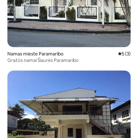
Namas mieste Paramaribo
Vidutinis 
5 (3)
Gražūs namai Šiaurės Paramaribo