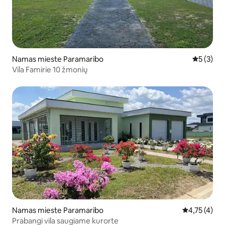
Namas mieste Paramaribo
Vidutinis 
5 (3)
Vila Famirie 10 žmonių
Namas mieste Paramaribo
Vidutinis įve
4,75 (4)
Prabangi vila saugiame kurorte