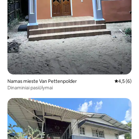
Namas mieste Van Pettenpolder
Vidutinis įv
4,5 (6)
Dinaminiai pasiūlymai