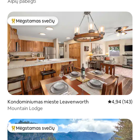
Alpių pabėgti
Mėgstamas svečių
Svečių mėgstamiausias
Kondominiumas mieste Leavenworth
Vidutinis įverti
4,94 (143)
Mountain Lodge
Mėgstamas svečių
Svečių mėgstamiausias