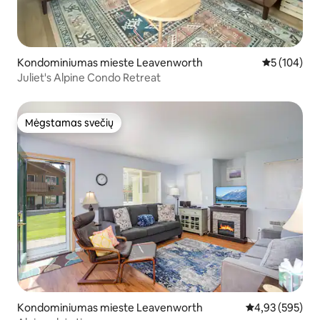
Kondominiumas mieste Leavenworth
Vidutinis įve
5 (104)
Juliet's Alpine Condo Retreat
Mėgstamas svečių
Mėgstamas svečių
Kondominiumas mieste Leavenworth
Vidutinis įverti
4,93 (595)