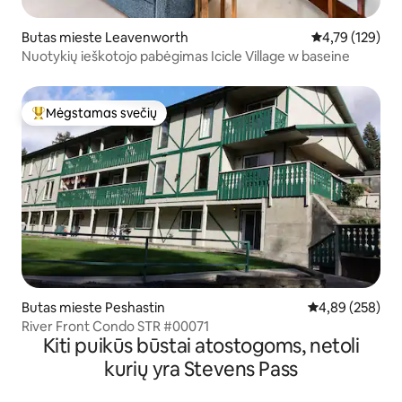
Butas mieste Leavenworth
Vidutinis įverti
4,79 (129)
Nuotykių ieškotojo pabėgimas Icicle Village w baseine
Mėgstamas svečių
Svečių mėgstamiausias
Butas mieste Peshastin
Vidutinis įverti
4,89 (258)
River Front Condo STR #00071
Kiti puikūs būstai atostogoms, netoli
kurių yra Stevens Pass