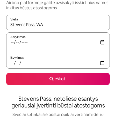
Airbnb platformoje galite užsisakyti išskirtinius namus
ir kitus būstus atostogoms
Vieta
Kai pasirodys paieškos rezultatai, juos naršyti galite naudodam
Atvykimas
Išvykimas
Ieškoti
Stevens Pass: netoliese esantys
geriausiai įvertinti būstai atostogoms
Svečiai sutinka: šie būstai puikiai vertinami dėl jų