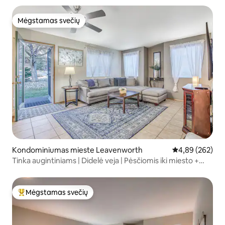
Mėgstamas svečių
Mėgstamas svečių
Kondominiumas mieste Leavenworth
Vidutinis įverti
4,89 (262)
Tinka augintiniams | Didelė veja | Pėsčiomis iki miesto +
pakrantė
Mėgstamas svečių
Svečių mėgstamiausias