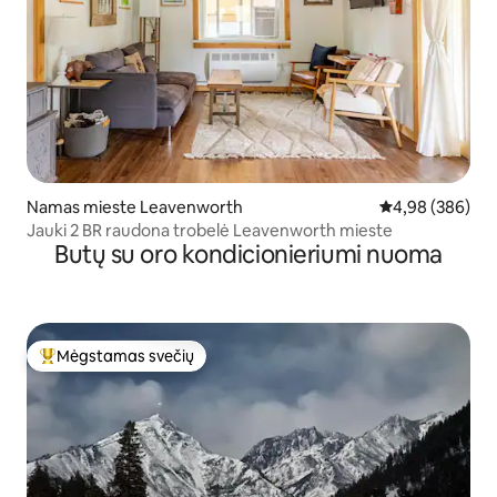
Namas mieste Leavenworth
Vidutinis įverti
4,98 (386)
Jauki 2 BR raudona trobelė Leavenworth mieste
Butų su oro kondicionieriumi nuoma
Mėgstamas svečių
Svečių mėgstamiausias