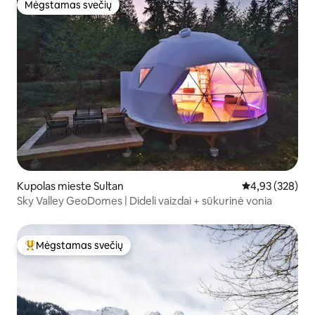
Mėgstamas svečių
Mėgstamas svečių
Kupolas mieste Sultan
Vidutinis įverti
4,93 (328)
Sky Valley GeoDomes | Dideli vaizdai + sūkurinė vonia
Mėgstamas svečių
Svečių mėgstamiausias