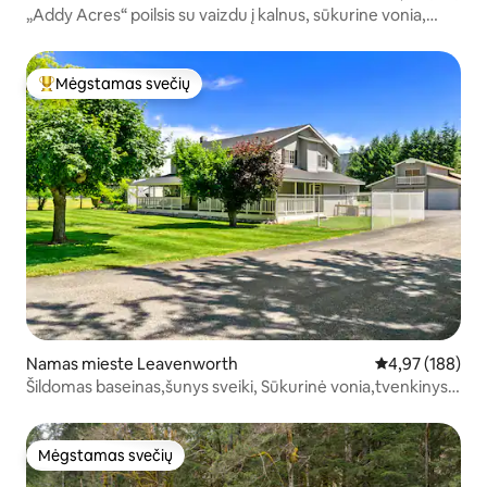
„Addy Acres“ poilsis su vaizdu į kalnus, sūkurine vonia,
žygiais
Mėgstamas svečių
Svečių mėgstamiausias
Namas mieste Leavenworth
Vidutinis įverti
4,97 (188)
Šildomas baseinas,šunys sveiki, Sūkurinė vonia,tvenkinys,
2,2 ml iki miesto.
Mėgstamas svečių
Mėgstamas svečių