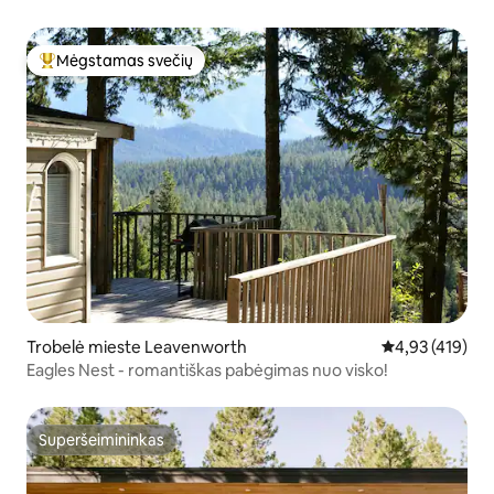
Mėgstamas svečių
Svečių mėgstamiausias
Trobelė mieste Leavenworth
Vidutinis įverti
4,93 (419)
Eagles Nest - romantiškas pabėgimas nuo visko!
Superšeimininkas
Superšeimininkas