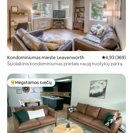
Kondominiumas mieste Leavenworth
Vidutinis įverti
4,93 (369)
Šiuolaikinis kondominiumas priešais naują nuotykių parką
Mėgstamas svečių
Svečių mėgstamiausias