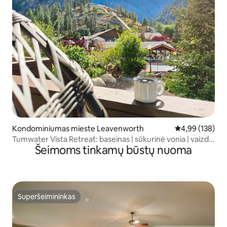
Kondominiumas mieste Leavenworth
Vidutinis įverti
4,99 (138)
Tumwater Vista Retreat: baseinas | sūkurinė vonia | vaizdai
Šeimoms tinkamų būstų nuoma
į kalnus
Superšeimininkas
Superšeimininkas