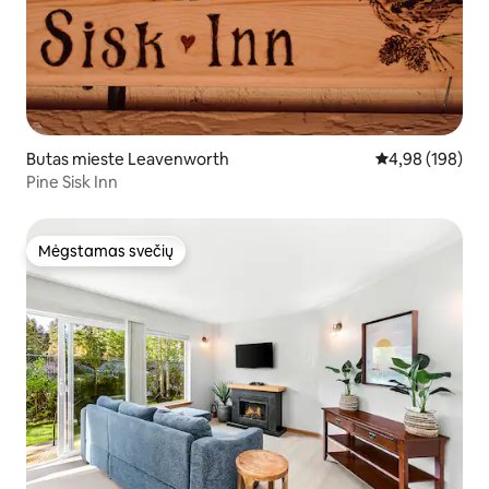
Butas mieste Leavenworth
Vidutinis įverti
4,98 (198)
Pine Sisk Inn
Mėgstamas svečių
Mėgstamas svečių