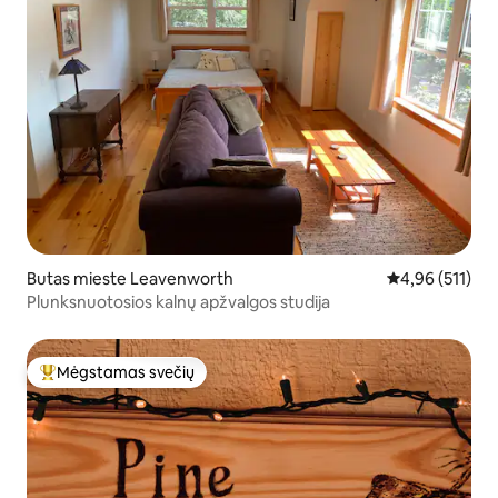
Butas mieste Leavenworth
Vidutinis įverti
4,96 (511)
Plunksnuotosios kalnų apžvalgos studija
Mėgstamas svečių
Svečių mėgstamiausias