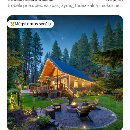
Trobelė prie upės: vaizdas į žymųjį Index kalną ir sūkurinė
vonia vaizdais į Index kalną ir sūkurine vonia
Mėgstamas svečių
Svečių mėgstamiausias