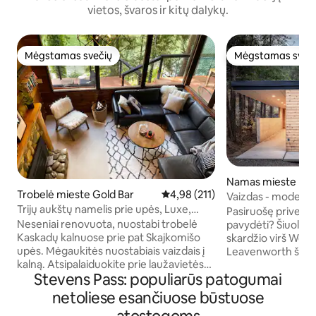
vietos, švaros ir kitų dalykų.
Mėgstamas svečių
Mėgstamas sveč
Mėgstamas svečių
Mėgstamas sveč
Namas mieste Le
Trobelė mieste Gold Bar
Vidutinis įvertinimas: 4,98 iš 5, a
4,98 (211)
h
Vaizdas - moderni
Trijų aukštų namelis prie upės, Luxe,
Pasiruošę priverst
vonia, pirtis, augintiniai
Neseniai renovuota, nuostabi trobelė
pavydėti? Šiuolaik
Kaskadų kalnuose prie pat Skajkomišo
skardžio virš Wen
upės. Mėgaukitės nuostabiais vaizdais į
Leavenworth širdyj
kalną. Atsipalaiduokite prie laužavietės
automobiliu iki mie
Stevens Pass: populiarūs patogumai
arba įspūdingoje terasoje, kuri supa visą
siena, kad būtų g
būstą, ir pasimėgaukite sūkurine vonia,
gyvenimu viduje ir
netoliese esančiuose būstuose
lauko dušu ir kepsniais. Viduje rasite
kūrenamu židiniu i