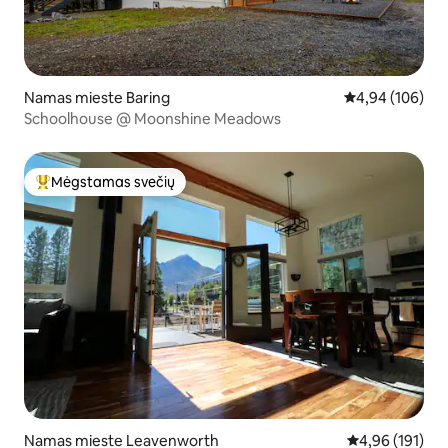
Namas mieste Baring
Vidutinis įverti
4,94 (106)
Schoolhouse @ Moonshine Meadows
Mėgstamas svečių
Svečių mėgstamiausias
Namas mieste Leavenworth
Vidutinis įverti
4,96 (191)