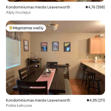
Kondominiumas mieste Leavenworth
Vidutinis įverti
4,76 (598)
Alpių muziejus
Mėgstamas svečių
Svečių mėgstamiausias
Kondominiumas mieste Leavenworth
Vidutinis įverti
4,95 (211)
Poilsis kalnuose