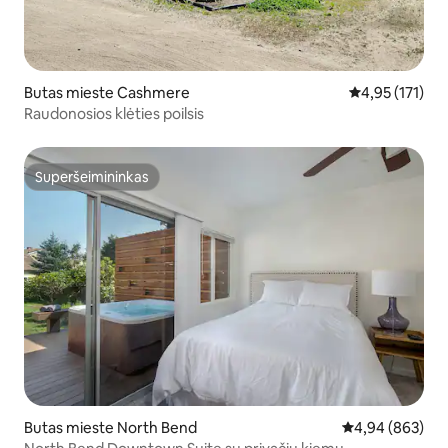
Butas mieste Cashmere
Vidutinis įverti
4,95 (171)
Raudonosios klėties poilsis
Superšeimininkas
Superšeimininkas
Butas mieste North Bend
Vidutinis įverti
4,94 (863)