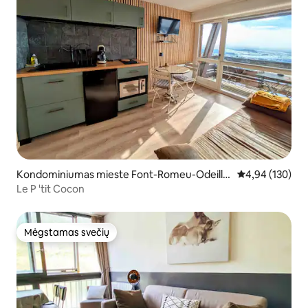
Kondominiumas mieste Font-Romeu-Odeillo
Vidutinis įverti
4,94 (130)
-Via
Le P 'tit Cocon
Mėgstamas svečių
Mėgstamas svečių