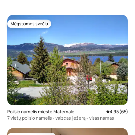
Mėgstamas svečių
Mėgstamas svečių
Poilsio namelis mieste Matemale
Vidutinis įvert
4,95 (65)
7 vietų poilsio namelis - vaizdas į ežerą - visas namas