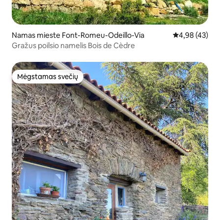
Namas mieste Font-Romeu-Odeillo-Via
Vidutinis įvert
4,98 (43)
Gražus poilsio namelis Bois de Cèdre
Mėgstamas svečių
Mėgstamas svečių