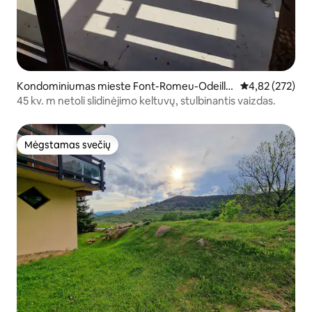
Kondominiumas mieste Font-Romeu-Odeillo
Vidutinis įverti
4,82 (272)
-Via
45 kv. m netoli slidinėjimo keltuvų, stulbinantis vaizdas.
Mėgstamas svečių
Mėgstamas svečių