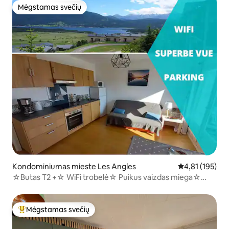
Mėgstamas svečių
Mėgstamas svečių
Kondominiumas mieste Les Angles
Vidutinis įverti
4,81 (195)
☆Butas T2 +☆ WiFi trobelė☆ Puikus vaizdas miega☆
4/6☆
Mėgstamas svečių
Svečių mėgstamiausias