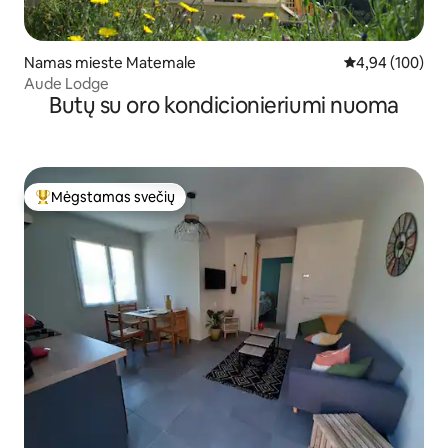
Namas mieste Matemale
Vidutinis įverti
4,94 (100)
Aude Lodge
Butų su oro kondicionieriumi nuoma
Mėgstamas svečių
Svečių mėgstamiausias