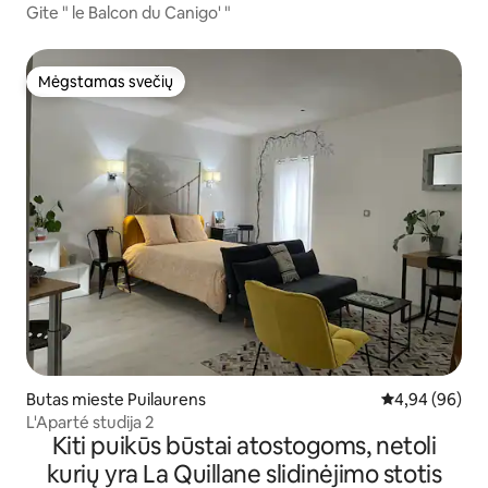
Gite " le Balcon du Canigo' "
Mėgstamas svečių
Mėgstamas svečių
Butas mieste Puilaurens
Vidutinis įvert
4,94 (96)
L'Aparté studija 2
Kiti puikūs būstai atostogoms, netoli
kurių yra La Quillane slidinėjimo stotis