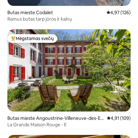
Butas mieste Codalet
Vidutinis įverti
4,97 (126)
Ramus butas tarp jūros ir kalnų
Mėgstamas svečių
Svečių mėgstamiausias
Butas mieste Angoustrine-Villeneuve-des-Es
Vidutinis įverti
4,91 (109)
caldes
La Grande Maison Rouge - E