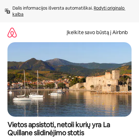
Pereiti
Dalis informacijos išversta automatiškai. 
Rodyti originalo 
prie
kalba
turinio
Įkelkite savo būstą į Airbnb
Vietos apsistoti, netoli kurių yra La
Quillane slidinėjimo stotis