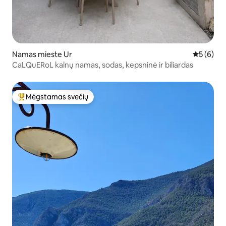
Namas mieste Ur
Vidutinis 
5 (6)
CaLQuERoL kalnų namas, sodas, kepsninė ir biliardas
Mėgstamas svečių
Svečių mėgstamiausias