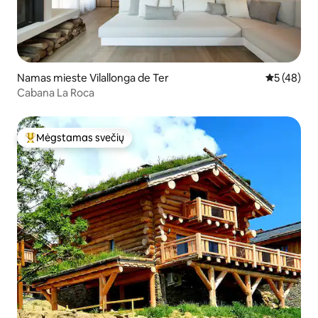
Namas mieste Vilallonga de Ter
Vidutinis įv
5 (48)
Cabana La Roca
Mėgstamas svečių
Svečių mėgstamiausias