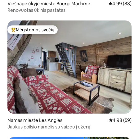
Viešnagė ūkyje mieste Bourg-Madame
Vidutinis įvert
4,99 (88)
Renovuotas ūkinis pastatas
Mėgstamas svečių
Svečių mėgstamiausias
Namas mieste Les Angles
Vidutinis įvert
4,98 (59)
Jaukus poilsio namelis su vaizdu į ežerą