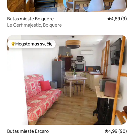
Butas mieste Bolquère
Vidutinis įver
4,89 (9)
Le Cerf majestic, Bolquere
Mėgstamas svečių
Svečių mėgstamiausias
Butas mieste Escaro
Vidutinis įvert
4,99 (90)