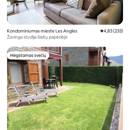
Kondominiumas mieste Les Angles
Vidutinis įverti
4,83 (233)
Žavinga studija šlaitų papėdėje
Mėgstamas svečių
Mėgstamas svečių