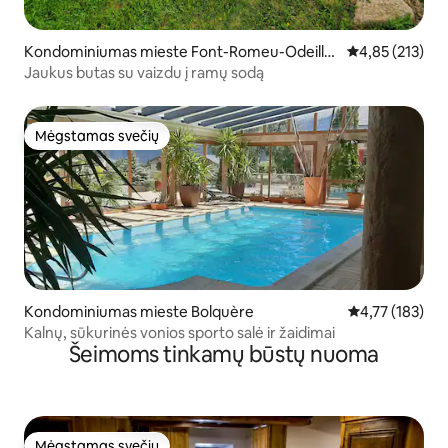
Kondominiumas mieste Font-Romeu-Odeillo-
Vidutinis įverti
4,85 (213)
Via
Jaukus butas su vaizdu į ramų sodą
Mėgstamas svečių
Mėgstamas svečių
Kondominiumas mieste Bolquère
Vidutinis įverti
4,77 (183)
Kalnų, sūkurinės vonios sporto salė ir žaidimai
Šeimoms tinkamų būstų nuoma
Mėgstamas svečių