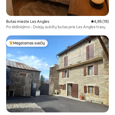
Butas mieste Les Angles
Vidutinis įvert
4,95 (19)
Po slidinėjimo - Dviejų aukštų butas prie Les Angles trasų
Mėgstamas svečių
Svečių mėgstamiausias