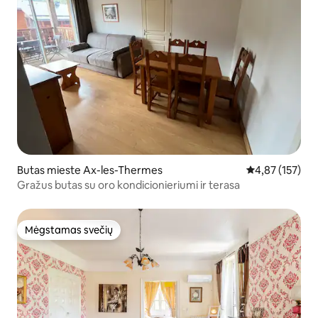
Butas mieste Ax-les-Thermes
Vidutinis įverti
4,87 (157)
Gražus butas su oro kondicionieriumi ir terasa
Mėgstamas svečių
Mėgstamas svečių