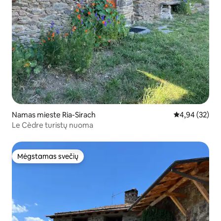
Namas mieste Ria-Sirach
Vidutinis įvert
4,94 (32)
Le Cèdre turistų nuoma
Mėgstamas svečių
Mėgstamas svečių