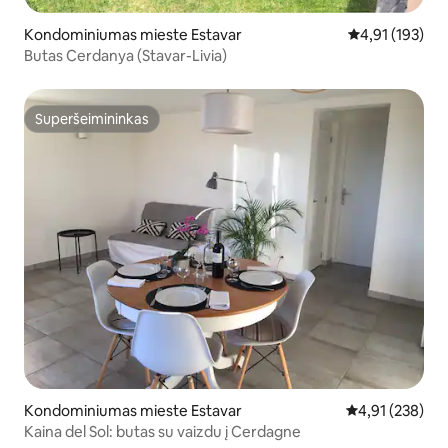
Kondominiumas mieste Estavar
Vidutinis įverti
4,91 (193)
Butas Cerdanya (Stavar-Livia)
Superšeimininkas
Superšeimininkas
Kondominiumas mieste Estavar
Vidutinis įverti
4,91 (238)
Kaina del Sol: butas su vaizdu į Cerdagne