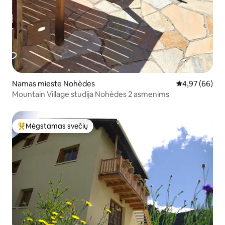
Namas mieste Nohèdes
Vidutinis įvert
4,97 (66)
Mountain Village studija Nohèdes 2 asmenims
Mėgstamas svečių
Svečių mėgstamiausias