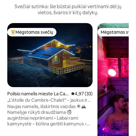
Svečiai sutinka: šie būstai puikiai vertinami dėl jų
vietos, švaros ir kitų dalykų.
Mėgstamas svečių
Mėgstamas sveč
Svečių mėgstamiausias
Mėgstamas sveč
Poilsio namelis mieste La Cab
Vidutinis įvertinimas: 4,97 iš 5, 
4,97 (33)
anasse
„L'étoile du Cambre-Chalet“ – jaukus ir
ramus – 1–9 žmonėms
Naujas namelis, išskirtinis vaizdas 🌟🏔
Namelyje rūkyti draudžiama 🚭
augintiniai nepriimami • Labai rami
kaimynystė – būtina gerbti kaimynus •
Naujas, jaukus namelis su nuostabiais
vaizdais į Cambre d'Aze • 7 km (4,3