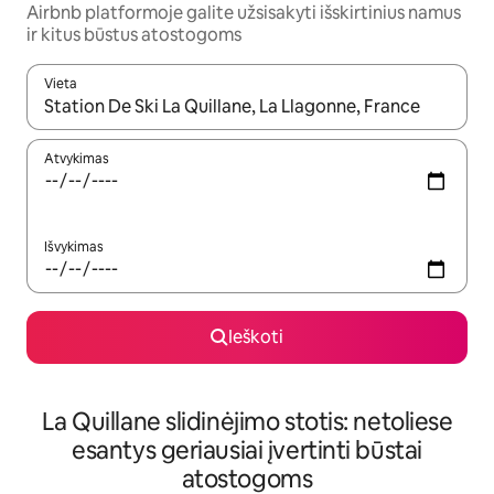
Airbnb platformoje galite užsisakyti išskirtinius namus
ir kitus būstus atostogoms
Vieta
Kai pasirodys paieškos rezultatai, juos naršyti galite naudodam
Atvykimas
Išvykimas
Ieškoti
La Quillane slidinėjimo stotis: netoliese
esantys geriausiai įvertinti būstai
atostogoms