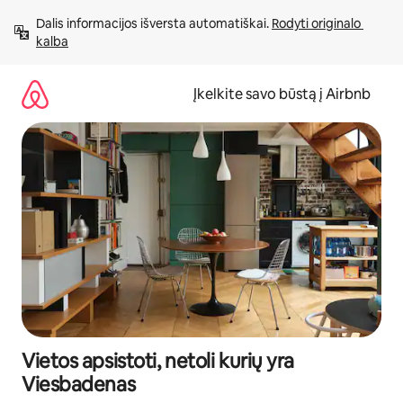
Pereiti
Dalis informacijos išversta automatiškai. 
Rodyti originalo 
prie
kalba
turinio
Įkelkite savo būstą į Airbnb
Vietos apsistoti, netoli kurių yra
Viesbadenas