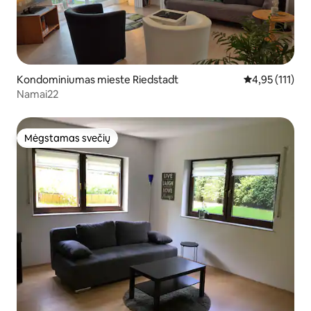
Kondominiumas mieste Riedstadt
Vidutinis įvert
4,95 (111)
Namai22
Mėgstamas svečių
Mėgstamas svečių