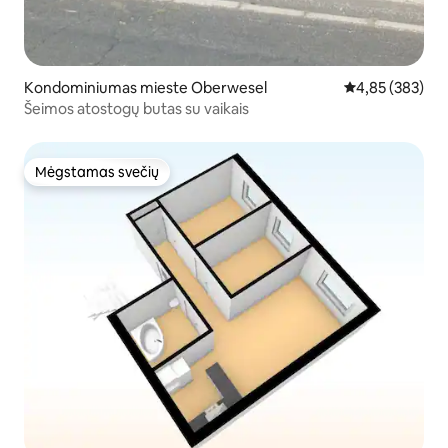
Kondominiumas mieste Oberwesel
Vidutinis įverti
4,85 (383)
Šeimos atostogų butas su vaikais
Mėgstamas svečių
Mėgstamas svečių