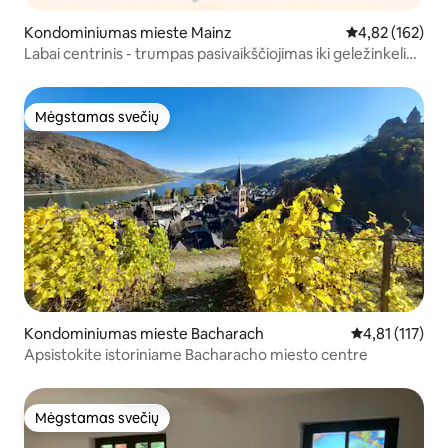
Kondominiumas mieste Mainz
Vidutinis įverti
4,82 (162)
Labai centrinis - trumpas pasivaikščiojimas iki geležinkelio
stoties
Mėgstamas svečių
Mėgstamas svečių
Kondominiumas mieste Bacharach
Vidutinis įvert
4,81 (117)
Apsistokite istoriniame Bacharacho miesto centre
Mėgstamas svečių
Mėgstamas svečių