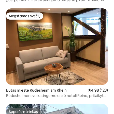
vonia
Mėgstamas svečių
Mėgstamas svečių
Butas mieste Rüdesheim am Rhein
Vidutinis įverti
4,98 (123)
Rüdesheimer sveikatingumo oazė netoli Reino, pritaikyta
neįgaliesiems
Superšeimininkas
Superšeimininkas