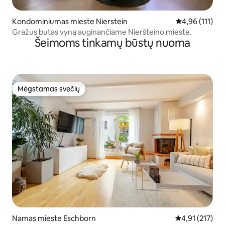
Kondominiumas mieste Nierstein
Vidutinis įverti
4,96 (111)
Gražus butas vyną auginančiame Nieršteino mieste.
Šeimoms tinkamų būstų nuoma
Mėgstamas svečių
Mėgstamas svečių
Namas mieste Eschborn
Vidutinis įverti
4,91 (217)