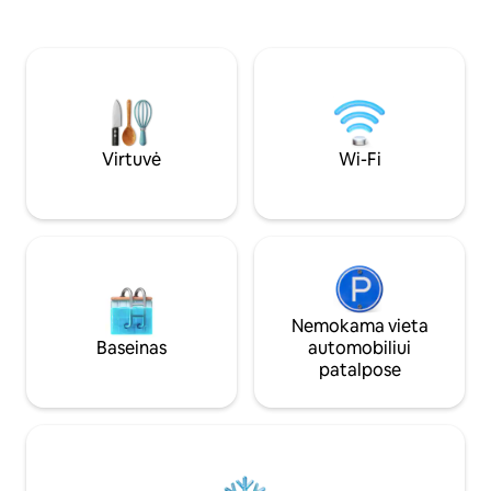
susisiekti vietoje. Netoliese yra vieša
turgaus aikštės, pė
įkrovimo stotelė. Tylus ir patogus 3
restoranų Atraskite mūsų naują buto
kambarių butas (68 kv. m); balkonas (8
koncepciją pačioje
kv. m); tik 12 minučių pėsčiomis nuo
miesto centro, netoliese autobusų
stotelė; prekybos centras 200 m,
rezervuota automobilių stovėjimo
aikštelė.
Virtuvė
Wi-Fi
Nemokama vieta
Baseinas
automobiliui
patalpose