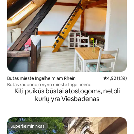
Butas mieste Ingelheim am Rhein
Vidutinis įverti
4,92 (139)
Butas raudonojo vyno mieste Ingelheime
Kiti puikūs būstai atostogoms, netoli
kurių yra Viesbadenas
Superšeimininkas
Superšeimininkas