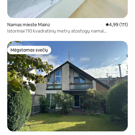
Namas mieste Mainz
Vidutinis įverti
4,99 (111)
Istoriniai 110 kvadratinių metrų atostogų namai
pasivažinėjimui ūkyje
Mėgstamas svečių
Mėgstamas svečių