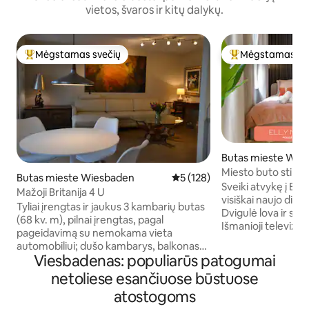
vietos, švaros ir kitų dalykų.
Mėgstamas svečių
Mėgstamas sv
Svečių mėgstamiausias
Svečių mėgstami
Butas mieste Wie
Miesto buto stilius
Butas mieste Wiesbaden
Vidutinis įvertinimas: 5 iš 5, a
5 (128)
Sveiki atvykę į ELL
Mažoji Britanija 4 U
visiškai naujo diza
Tyliai įrengtas ir jaukus 3 kambarių butas
Dvigulė lova ir sof
(68 kv. m), pilnai įrengtas, pagal
Išmanioji televizij
pageidavimą su nemokama vieta
pasirinktos arbatos
automobiliui; dušo kambarys, balkonas
virtuvė jūsų maist
Viesbadenas: populiarūs patogumai
(8 kv. m), 12 min. iki miesto centro,
dizaino koncepcija 
autobusų jungtis, 200 m iki Rewe.
netoliese esančiuose būstuose
atspalvių akimis 
Šeimininkai gyvena atskirai tame
skalbyklė-džiovykl
atostogoms
pačiame pastate, todėl su jais galima
centrinė vieta – tarp pėsčiųjų zonos ir