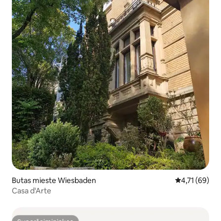
Butas mieste Wiesbaden
Vidutinis įvert
4,71 (69)
Casa d'Arte