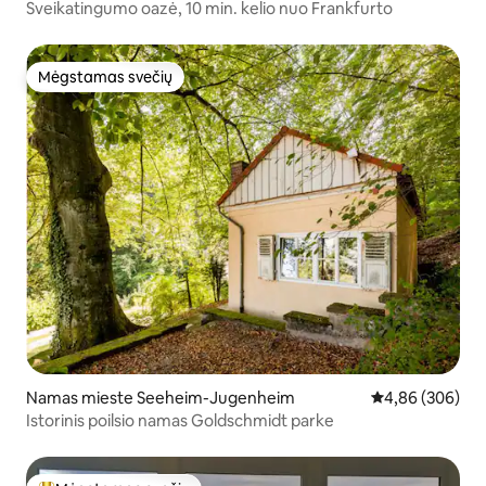
Sveikatingumo oazė, 10 min. kelio nuo Frankfurto
Mėgstamas svečių
Mėgstamas svečių
Namas mieste Seeheim-Jugenheim
Vidutinis įverti
4,86 (306)
Istorinis poilsio namas Goldschmidt parke