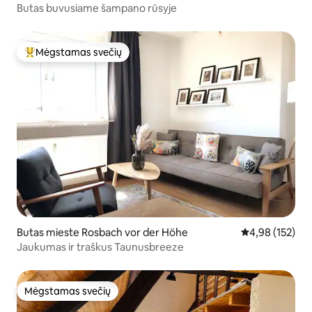
Butas buvusiame šampano rūsyje
Mėgstamas svečių
Svečių mėgstamiausias
Butas mieste Rosbach vor der Höhe
Vidutinis įverti
4,98 (152)
Jaukumas ir traškus Taunusbreeze
Mėgstamas svečių
Mėgstamas svečių