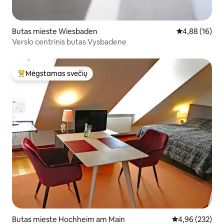
Butas mieste Wiesbaden
Vidutinis įvert
4,88 (16)
Verslo centrinis butas Vysbadene
Mėgstamas svečių
Svečių mėgstamiausias
Butas mieste Hochheim am Main
Vidutinis įverti
4,96 (232)