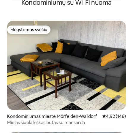
Kondominiumų su Wi-Fi nuoma
Mėgstamas svečių
Mėgstamas svečių
Kondominiumas mieste Mörfelden-Walldorf
Vidutinis įverti
4,92 (146)
Mielas šiuolaikiškas butas su mansarda