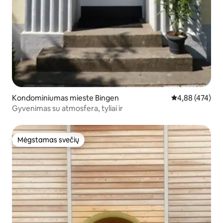
Kondominiumas mieste Bingen
Vidutinis įverti
4,88 (474)
Gyvenimas su atmosfera, tyliai ir
Mėgstamas svečių
Mėgstamas svečių