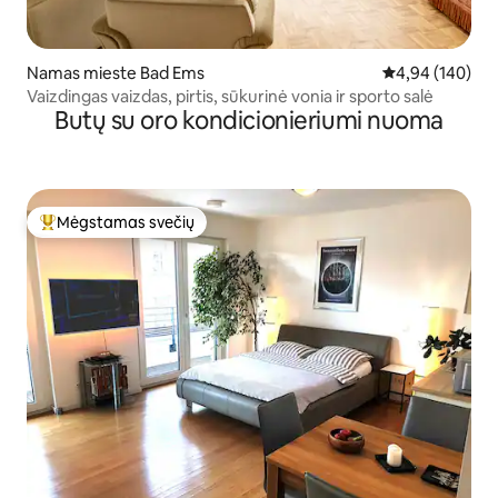
Namas mieste Bad Ems
Vidutinis įverti
4,94 (140)
Vaizdingas vaizdas, pirtis, sūkurinė vonia ir sporto salė
Butų su oro kondicionieriumi nuoma
Mėgstamas svečių
Svečių mėgstamiausias