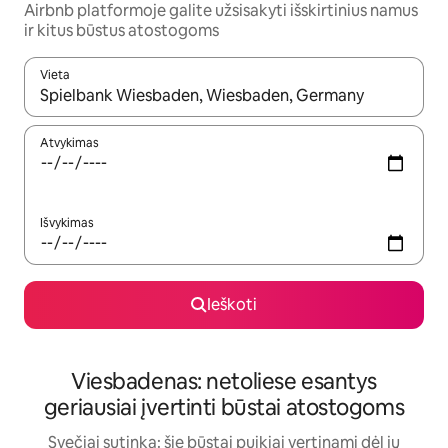
Airbnb platformoje galite užsisakyti išskirtinius namus
ir kitus būstus atostogoms
Vieta
Kai pasirodys paieškos rezultatai, juos naršyti galite naudodam
Atvykimas
Išvykimas
Ieškoti
Viesbadenas: netoliese esantys
geriausiai įvertinti būstai atostogoms
Svečiai sutinka: šie būstai puikiai vertinami dėl jų