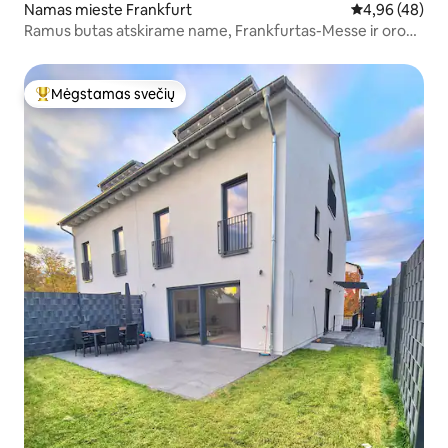
Namas mieste Frankfurt
Vidutinis įvert
4,96 (48)
Ramus butas atskirame name, Frankfurtas-Messe ir oro
uostas
Mėgstamas svečių
Svečių mėgstamiausias