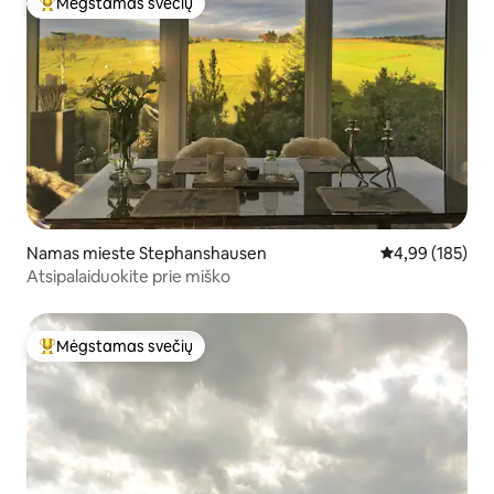
Mėgstamas svečių
Svečių mėgstamiausias
Namas mieste Stephanshausen
Vidutinis įverti
4,99 (185)
Atsipalaiduokite prie miško
Mėgstamas svečių
Svečių mėgstamiausias