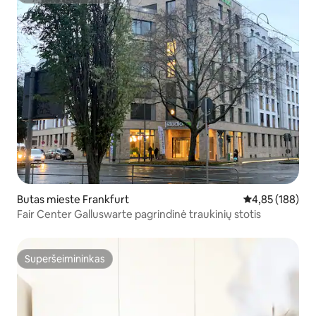
Butas mieste Frankfurt
Vidutinis įverti
4,85 (188)
Fair Center Galluswarte pagrindinė traukinių stotis
Superšeimininkas
Superšeimininkas