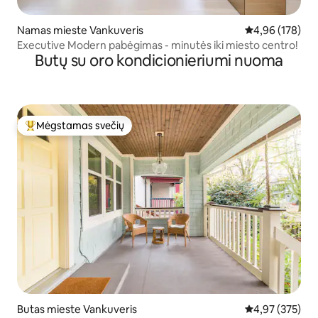
Namas mieste Vankuveris
Vidutinis įverti
4,96 (178)
Executive Modern pabėgimas - minutės iki miesto centro!
Butų su oro kondicionieriumi nuoma
Mėgstamas svečių
Svečių mėgstamiausias
Butas mieste Vankuveris
Vidutinis įverti
4,97 (375)