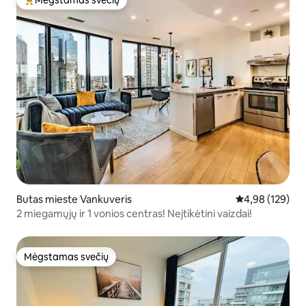
Mėgstamas svečių
Svečių mėgstamiausias
Butas mieste Vankuveris
Vidutinis įverti
4,98 (129)
2 miegamųjų ir 1 vonios centras! Neįtikėtini vaizdai!
Mėgstamas svečių
Mėgstamas svečių