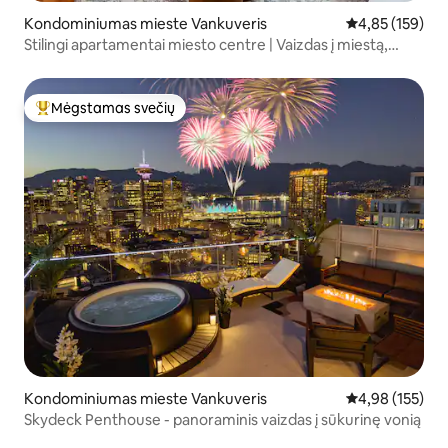
Kondominiumas mieste Vankuveris
Vidutinis įverti
4,85 (159)
Stilingi apartamentai miesto centre | Vaizdas į miestą,
Nespresso, oro kondicionierius
Mėgstamas svečių
Svečių mėgstamiausias
Kondominiumas mieste Vankuveris
Vidutinis įverti
4,98 (155)
Skydeck Penthouse - panoraminis vaizdas į sūkurinę vonią