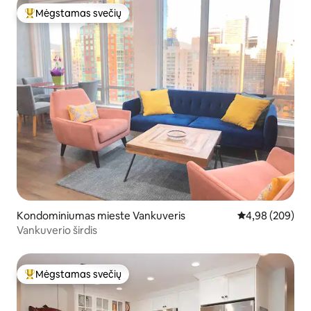
Mėgstamas svečių
Svečių mėgstamiausias
Kondominiumas mieste Vankuveris
Vidutinis įverti
4,98 (209)
Vankuverio širdis
Mėgstamas svečių
Svečių mėgstamiausias