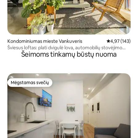
Kondominiumas mieste Vankuveris
Vidutinis įverti
4,97 (143)
Šviesus loftas: plati dvigulė lova, automobilių stovėjimo
Šeimoms tinkamų būstų nuoma
aikštelė, galimybė dirbti nuotoliniu būdu
Mėgstamas svečių
Mėgstamas svečių