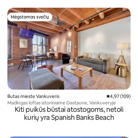
Mėgstamas svečių
Mėgstamas svečių
Butas mieste Vankuveris
Vidutinis įverti
4,97 (109)
Madingas loftas istoriniame Gastaune, Vankuveryje
Kiti puikūs būstai atostogoms, netoli
kurių yra Spanish Banks Beach