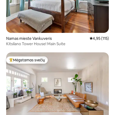
Namas mieste Vankuveris
Vidutinis įverti
4,95 (115)
Kitsilano Tower House! Main Suite
Mėgstamas svečių
Svečių mėgstamiausias