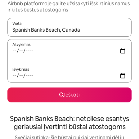
Airbnb platformoje galite užsisakyti išskirtinius namus
ir kitus būstus atostogoms
Vieta
Kai pasirodys paieškos rezultatai, juos naršyti galite naudodam
Atvykimas
Išvykimas
Ieškoti
Spanish Banks Beach: netoliese esantys
geriausiai įvertinti būstai atostogoms
Svečiai sutinka: šie būstai puikiai vertinami dėl jų