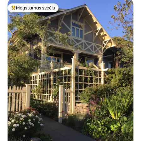
Mėgstamas svečių
Svečių mėgstamiausias