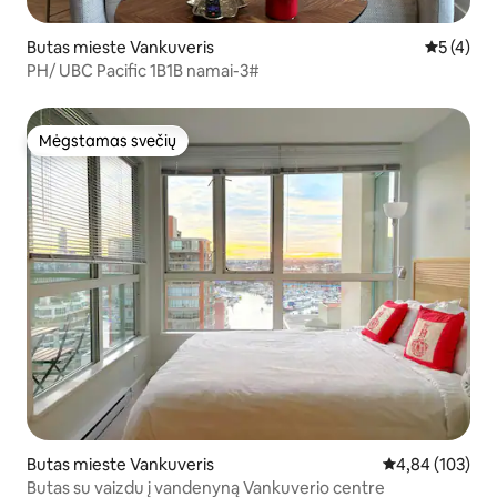
Butas mieste Vankuveris
Vidutinis 
5 (4)
PH/ UBC Pacific 1B1B namai-3#
Mėgstamas svečių
Mėgstamas svečių
Butas mieste Vankuveris
Vidutinis įverti
4,84 (103)
Butas su vaizdu į vandenyną Vankuverio centre