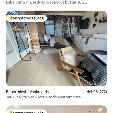
Labai centrinis, erdvus prabangus būstas su 2
miegamaisiais ir 2 vonios kambariais
Mėgstamas svečių
Svečių mėgstamiausias
Butas mieste Vankuveris
Vidutinis įverti
4,95 (272)
Jaukūs Rytų Vankuverio sodo apartamentai