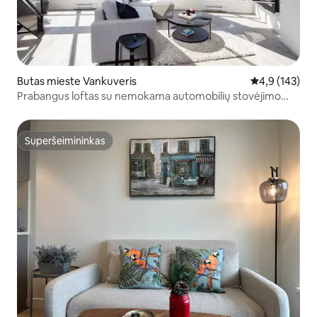
Butas mieste Vankuveris
Vidutinis įvert
4,9 (143)
Prabangus loftas su nemokama automobilių stovėjimo
aikštele netoli Yaletown
Superšeimininkas
Superšeimininkas