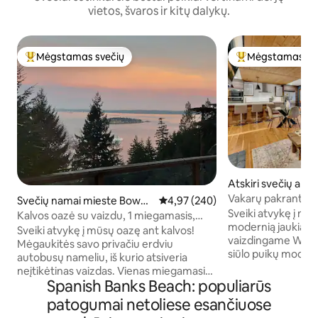
vietos, švaros ir kitų dalykų.
Mėgstamas svečių
Mėgstamas sv
Svečių mėgstamiausias
Svečių mėgstami
Atskiri svečių apa
mieste West Vanc
Vakarų pakrantė, 
Svečių namai mieste Bowen
Vidutinis įvertinimas: 4,97 iš 5, a
4,97 (240)
trobelė
Sveiki atvykę į mū
Island
Kalvos oazė su vaizdu, 1 miegamasis,
modernią jaukią tro
malkomis kūrenama krosnelė
Sveiki atvykę į mūsų oazę ant kalvos!
vaizdingame West 
Mėgaukitės savo privačiu erdviu
siūlo puikų moder
autobusų nameliu, iš kurio atsiveria
kaimiško žavesio d
neįtikėtinas vaizdas. Vienas miegamasis,
prieglobstį svečia
Spanish Banks Beach: populiarūs
vienas vonios kambarys, kaitlentė,
atpalaiduojančio po
skrudintuvas, šaldytuvas, ištraukiama
patogumai netoliese esančiuose
kostiumas turi prie
sofa, svetainė, miela maža malkomis