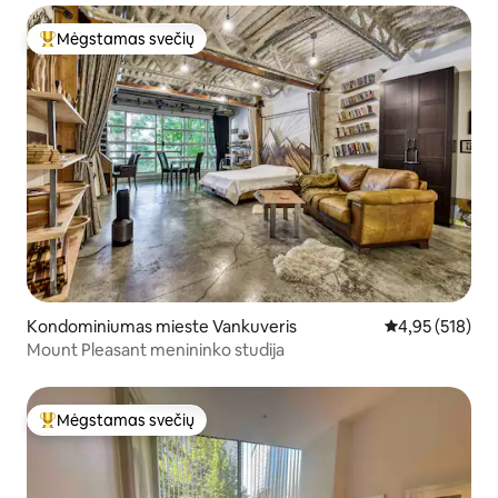
Mėgstamas svečių
Svečių mėgstamiausias
Kondominiumas mieste Vankuveris
Vidutinis įverti
4,95 (518)
Mount Pleasant menininko studija
Mėgstamas svečių
Svečių mėgstamiausias