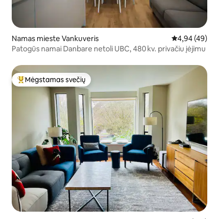
Namas mieste Vankuveris
Vidutinis įvert
4,94 (49)
Patogūs namai Danbare netoli UBC, 480 kv. privačiu įėjimu
Mėgstamas svečių
Svečių mėgstamiausias