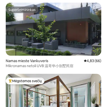
Superšeimininkas
Superšeimininkas
Namas mieste Vankuveris
Vidutinis įvert
4,83 (66)
Mikronamas netoli UVB 温哥华小别墅民宿
Mėgstamas svečių
Svečių mėgstamiausias