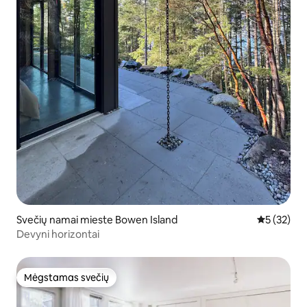
Svečių namai mieste Bowen Island
Vidutinis į
5 (32)
Devyni horizontai
Mėgstamas svečių
Mėgstamas svečių