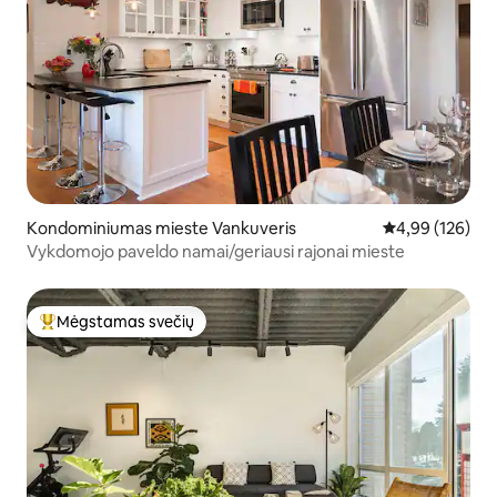
Kondominiumas mieste Vankuveris
Vidutinis įverti
4,99 (126)
Vykdomojo paveldo namai/geriausi rajonai mieste
Mėgstamas svečių
Svečių mėgstamiausias