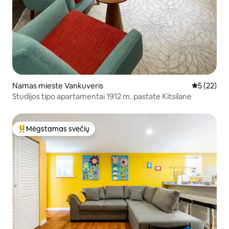
Namas mieste Vankuveris
Vidutinis į
5 (22)
Studijos tipo apartamentai 1912 m. pastate Kitsilane
Mėgstamas svečių
Svečių mėgstamiausias