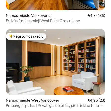
Namas mieste Vankuveris
Vidutinis įvert
4,8 (436)
Erdvūs 2 miegamieji West Point Grey rajone
Mėgstamas svečių
Svečių mėgstamiausias
Namas mieste West Vancouver
Vidutinis įvert
4,96 (23)
Prabangus poilsis | Privati garinė pirtis, pirtis ir kino teatras