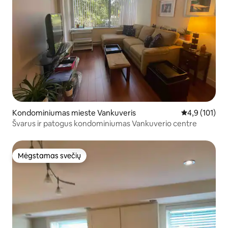
Kondominiumas mieste Vankuveris
Vidutinis įvert
4,9 (101)
Švarus ir patogus kondominiumas Vankuverio centre
Mėgstamas svečių
Mėgstamas svečių