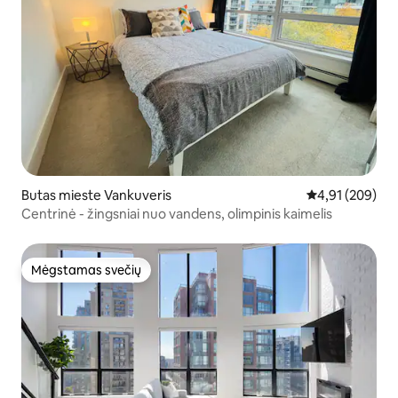
Butas mieste Vankuveris
Vidutinis įverti
4,91 (209)
Centrinė - žingsniai nuo vandens, olimpinis kaimelis
Mėgstamas svečių
Mėgstamas svečių