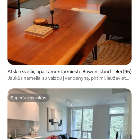
Atskiri svečių apartamentai mieste Bowen Island
Vidutinis įv
5 (96)
Jaukūs nameliai su vaizdu į vandenyną, pirtimi, laužaviete,
pėsčiųjų takais
Superšeimininkas
Superšeimininkas