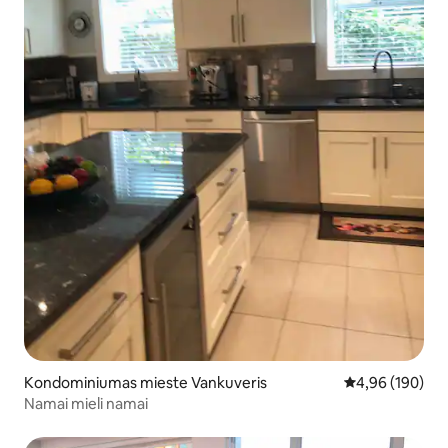
Kondominiumas mieste Vankuveris
Vidutinis įverti
4,96 (190)
Namai mieli namai