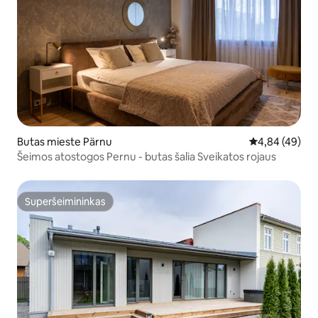
Butas mieste Pärnu
Vidutinis įvert
4,84 (49)
Šeimos atostogos Pernu - butas šalia Sveikatos rojaus
Superšeimininkas
Superšeimininkas