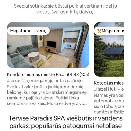
Svečiai sutinka: šie būstai puikiai vertinami dėl jų
vietos, švaros ir kitų dalykų.
Mėgstamas svečių
Mėgstamas sv
Mėgstamas svečių
Svečių mėgstami
Kondominiumas mieste Pär
Vidutinis įvertinimas: 4,93 iš 5, a
4,93 (105)
nu
Jaukus 2-jų miegamųjų butas pajūryje
Kotedžas mieste 
Sveiki atvykę į mūsų jaukią ir modernią
nty
„Hazel Hut“ – erd
kelionę, kurioje yra du atskiri miegamieji
pirtis, 2 miegamiej
Namas yra vos už 1
ramiame pajūrio rajone. Puikiai tinka
automobiliu nuo P
šeimoms su vaikais. Mūsų erdvė yra vos
siūlo tobulą pusia
už 5 minučių kelio pėsčiomis nuo gražios
gamtos ir Estijos v
pajūrio promenados ir pagrindinio
Tervise Paradiis SPA viešbutis ir vandens
Pernu – privalumų. Galite atsipalaiduo
paplūdimio. Mėgaukitės trumpu
privačioje pirtyje, 
parkas: populiarūs patogumai netoliese
pasivaikščiojimu iki Tervise Paradiis SPA,
stikliniame name,