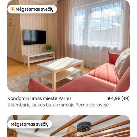
Mėgstamas svečių
Svečių mėgstamiausias
Kondominiumas mieste Pärnu
Vidutinis įvert
4,98 (49)
2 kambarių jaukus butas ramioje Pernu vietovėje
Mėgstamas svečių
Mėgstamas svečių