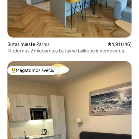
Butas mieste Pärnu
Vidutinis įverti
4,91 (146)
Modernus 2 miegamųjų butas su balkonu ir nemokama
automobilių stovėjimo aikštele
Mėgstamas svečių
Svečių mėgstamiausias