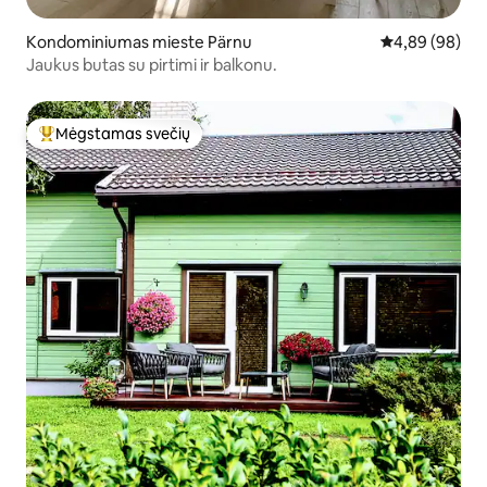
Kondominiumas mieste Pärnu
Vidutinis įvert
4,89 (98)
Jaukus butas su pirtimi ir balkonu.
Mėgstamas svečių
Svečių mėgstamiausias