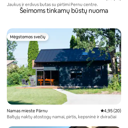
Jaukus ir erdvus butas su pirtimi Pernu centre.
Šeimoms tinkamų būstų nuoma
Mėgstamas svečių
Mėgstamas svečių
Namas mieste Pärnu
Vidutinis įvert
4,95 (20)
Baltųjų naktų atostogų namai, pirtis, kepsninė ir dviračiai