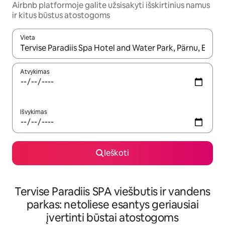
Airbnb platformoje galite užsisakyti išskirtinius namus
ir kitus būstus atostogoms
Vieta
Kai pasirodys paieškos rezultatai, juos naršyti galite naudodam
Atvykimas
Išvykimas
Ieškoti
Tervise Paradiis SPA viešbutis ir vandens
parkas: netoliese esantys geriausiai
įvertinti būstai atostogoms