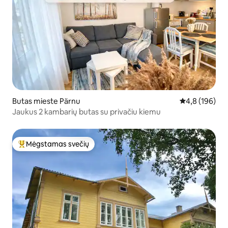
Butas mieste Pärnu
Vidutinis įvert
4,8 (196)
Jaukus 2 kambarių butas su privačiu kiemu
Mėgstamas svečių
Svečių mėgstamiausias