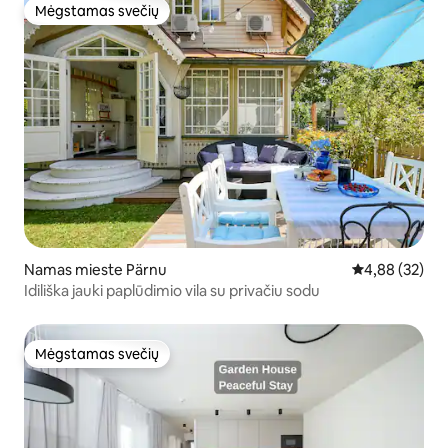
Mėgstamas svečių
Mėgstamas svečių
Namas mieste Pärnu
Vidutinis įvert
4,88 (32)
Idiliška jauki paplūdimio vila su privačiu sodu
Mėgstamas svečių
Mėgstamas svečių