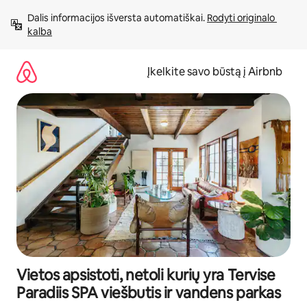
Pereiti
Dalis informacijos išversta automatiškai. 
Rodyti originalo 
prie
kalba
turinio
Įkelkite savo būstą į Airbnb
Vietos apsistoti, netoli kurių yra Tervise
Paradiis SPA viešbutis ir vandens parkas