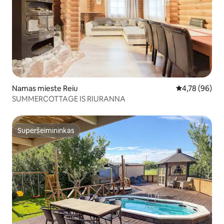
Namas mieste Reiu
Vidutinis įvert
4,78 (96)
SUMMERCOTTAGE IS RIURANNA
Superšeimininkas
Superšeimininkas