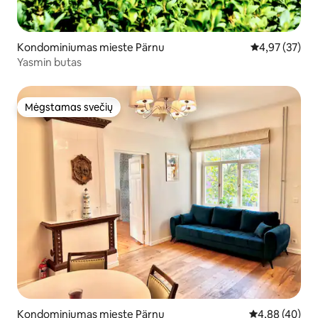
Kondominiumas mieste Pärnu
Vidutinis įvert
4,97 (37)
Yasmin butas
Mėgstamas svečių
Mėgstamas svečių
Kondominiumas mieste Pärnu
Vidutinis įvert
4,88 (40)