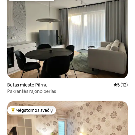
Butas mieste Pärnu
Vidutinis į
5 (12)
Pakrantės rajono perlas
Mėgstamas svečių
Svečių mėgstamiausias