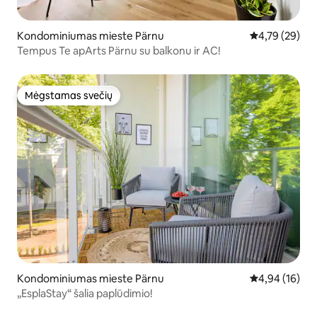
Kondominiumas mieste Pärnu
Vidutinis įvert
4,79 (29)
Tempus Te apArts Pärnu su balkonu ir AC!
Mėgstamas svečių
Mėgstamas svečių
Kondominiumas mieste Pärnu
Vidutinis įvert
4,94 (16)
„EsplaStay“ šalia paplūdimio!