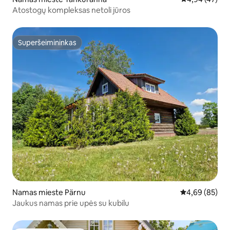
Atostogų kompleksas netoli jūros
Superšeimininkas
Superšeimininkas
Namas mieste Pärnu
Vidutinis įvert
4,69 (85)
Jaukus namas prie upės su kubilu