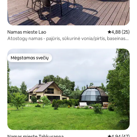
Namas mieste Lao
Vidutinis įvert
4,88 (25)
Atostogų namas - pajūris, sūkurinė vonia/pirtis, baseinas,
kepsninė
Mėgstamas svečių
Mėgstamas svečių
Namas mieste Tahkuranna
Vidutinis įvert
4,94 (47)