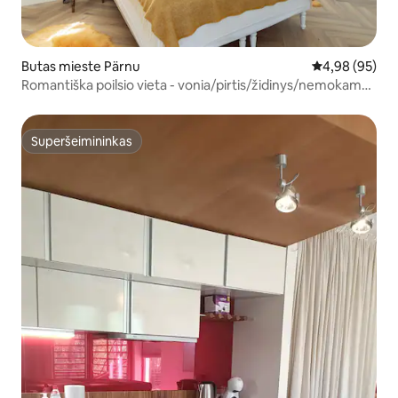
Butas mieste Pärnu
Vidutinis įvert
4,98 (95)
Romantiška poilsio vieta - vonia/pirtis/židinys/nemokama
automobilių stovėjimo aikštelė
Superšeimininkas
Superšeimininkas