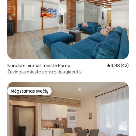
Kondominiumas mieste Pärnu
Vidutinis įvert
4,98 (42)
Žavingas miesto centro daugiabutis
Mėgstamas svečių
Mėgstamas svečių