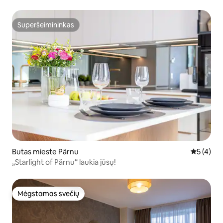
balkonas
Superšeimininkas
Superšeimininkas
Butas mieste Pärnu
Vidutinis 
5 (4)
„Starlight of Pärnu“ laukia jūsų!
Mėgstamas svečių
Mėgstamas svečių