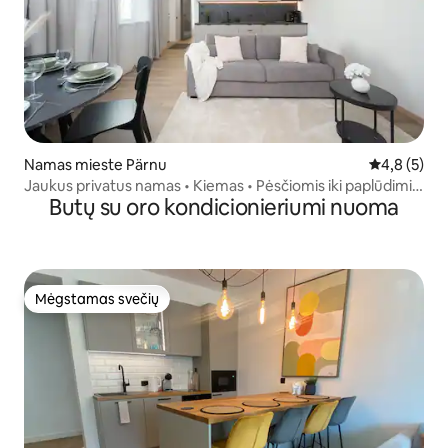
Namas mieste Pärnu
Vidutinis įv
4,8 (5)
Jaukus privatus namas • Kiemas • Pėsčiomis iki paplūdimio
Butų su oro kondicionieriumi nuoma
ir senamiesčio
Mėgstamas svečių
Mėgstamas svečių