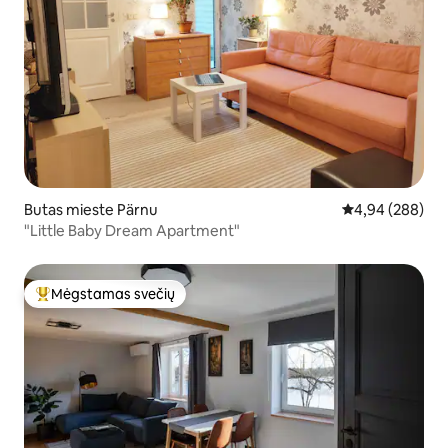
Butas mieste Pärnu
Vidutinis įverti
4,94 (288)
"Little Baby Dream Apartment"
Mėgstamas svečių
Svečių mėgstamiausias