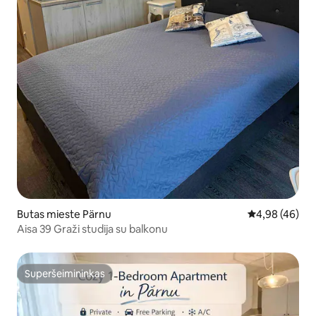
Butas mieste Pärnu
Vidutinis įvert
4,98 (46)
Aisa 39 Graži studija su balkonu
Superšeimininkas
Superšeimininkas