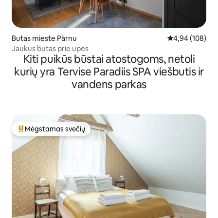
Butas mieste Pärnu
Vidutinis įverti
4,94 (108)
Jaukus butas prie upės
Kiti puikūs būstai atostogoms, netoli
kurių yra Tervise Paradiis SPA viešbutis ir
vandens parkas
Mėgstamas svečių
Svečių mėgstamiausias