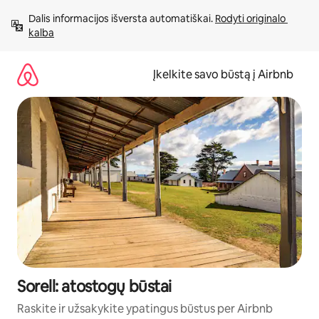
Pereiti
Dalis informacijos išversta automatiškai. 
Rodyti originalo 
prie
kalba
turinio
Įkelkite savo būstą į Airbnb
Sorell: atostogų būstai
Raskite ir užsakykite ypatingus būstus per Airbnb