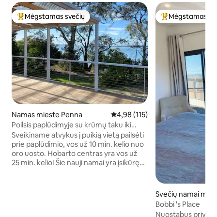
Mėgstamas svečių
Mėgstamas sv
Svečių mėgstamiausias
Svečių mėgstami
Namas mieste Penna
Vidutinis įvertinimas: 4,98 iš 5, a
4,98 (115)
Poilsis paplūdimyje su krūmų taku iki
vandens
Sveikiname atvykus į puikią vietą pailsėti
prie paplūdimio, vos už 10 min. kelio nuo
oro uosto. Hobarto centras yra vos už
25 min. kelio! Šie nauji namai yra įsikūrę
krūmuose ir turi tiesioginę prieigą prie
nuošalaus paplūdimio palei krūmų taką
(su laipteliais), geras mobilumas yra
Svečių namai mies
būtinas. Mėgausitės vandens,
am
Bobbi 's Place
besiridenančio į krantą, garsu ir
Nuostabus privačių