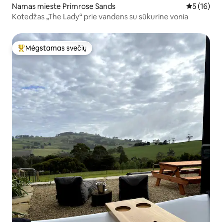
Namas mieste Primrose Sands
Vidutinis į
5 (16)
Kotedžas „The Lady“ prie vandens su sūkurine vonia
Mėgstamas svečių
Svečių mėgstamiausias