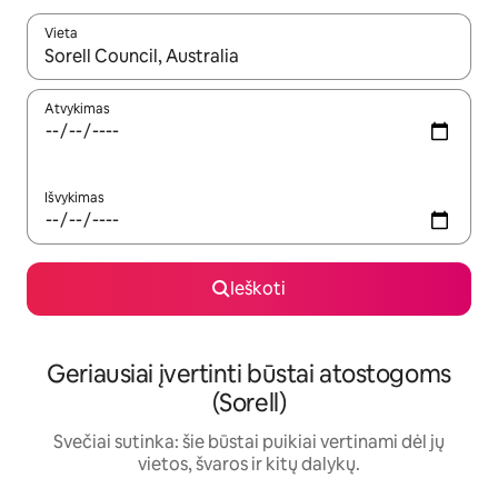
Vieta
Kai pasirodys paieškos rezultatai, juos naršyti galite naudodam
Atvykimas
Išvykimas
Ieškoti
Geriausiai įvertinti būstai atostogoms
(Sorell)
Svečiai sutinka: šie būstai puikiai vertinami dėl jų
vietos, švaros ir kitų dalykų.