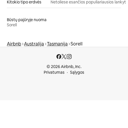
Kitokio tipo erdvės
Netoliese esančios populiariausios lankyti
Būstų pajūryje nuoma
Sorell
Airbnb
Australija
Tasmanija
Sorell
© 2026 Airbnb, Inc.
Privatumas
Sąlygos