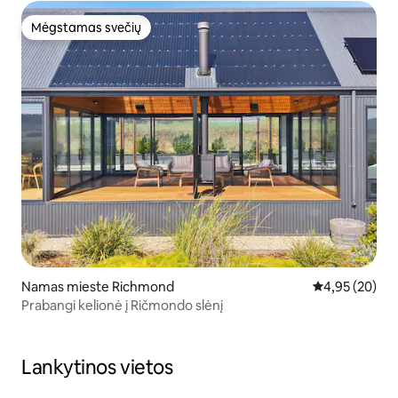
Mėgstamas svečių
Mėgstamas svečių
Namas mieste Richmond
Vidutinis įvert
4,95 (20)
Prabangi kelionė į Ričmondo slėnį
Lankytinos vietos