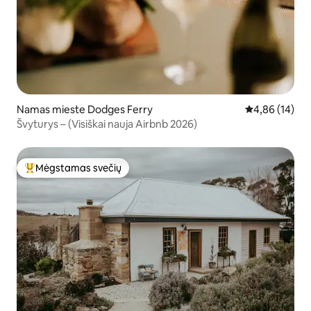
Namas mieste Dodges Ferry
Vidutinis įvert
4,86 (14)
Švyturys – (Visiškai nauja Airbnb 2026)
Mėgstamas svečių
Svečių mėgstamiausias