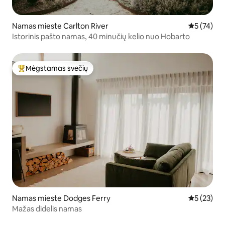
Namas mieste Carlton River
Vidutinis į
5 (74)
Istorinis pašto namas, 40 minučių kelio nuo Hobarto
Mėgstamas svečių
Svečių mėgstamiausias
Namas mieste Dodges Ferry
Vidutinis į
5 (23)
Mažas didelis namas