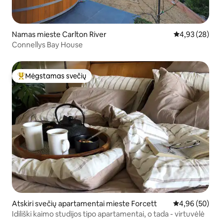
Namas mieste Carlton River
Vidutinis įvert
4,93 (28)
Connellys Bay House
Mėgstamas svečių
Svečių mėgstamiausias
Atskiri svečių apartamentai mieste Forcett
Vidutinis įvert
4,96 (50)
Idiliški kaimo studijos tipo apartamentai, o tada - virtuvėlė