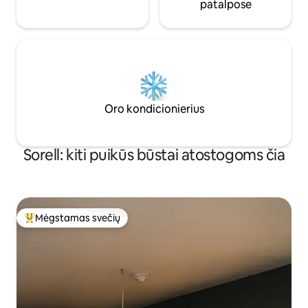
patalpose
Oro kondicionierius
Sorell: kiti puikūs būstai atostogoms čia
Mėgstamas svečių
Svečių mėgstamiausias