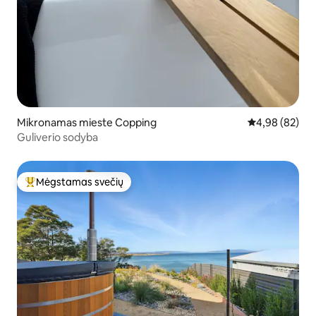
Mikronamas mieste Copping
Vidutinis įvert
4,98 (82)
Guliverio sodyba
Mėgstamas svečių
Svečių mėgstamiausias