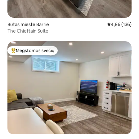
Butas mieste Barrie
Vidutinis įverti
4,86 (136)
The Chieftain Suite
Mėgstamas svečių
Svečių mėgstamiausias