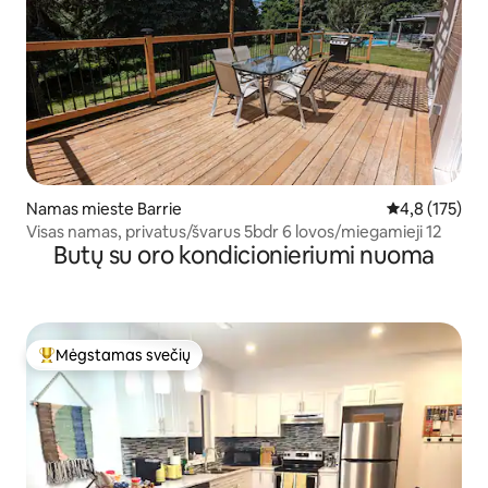
Namas mieste Barrie
Vidutinis įvert
4,8 (175)
Visas namas, privatus/švarus 5bdr 6 lovos/miegamieji 12
Butų su oro kondicionieriumi nuoma
Mėgstamas svečių
Svečių mėgstamiausias