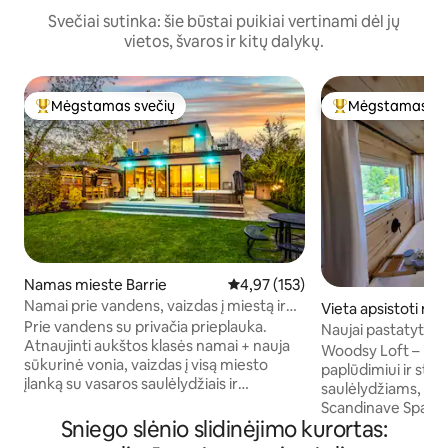
Svečiai sutinka: šie būstai puikiai vertinami dėl jų
vietos, švaros ir kitų dalykų.
Mėgstamas svečių
Mėgstamas sv
Svečių mėgstamiausias
Svečių mėgstami
Namas mieste Barrie
Vidutinis įvertinimas: 4,97 iš 5, a
4,97 (153)
Namai prie vandens, vaizdas į miestą ir
Vieta apsistoti m
saulėlydį, kelios minutės iki paplūdimio
Prie vandens su privačia prieplauka.
Beach
Naujai pastatytas Woodsy Re
Atnaujinti aukštos klasės namai + nauja
tobulas pabėgima
Woodsy Loft – ideal
sūkurinė vonia, vaizdas į visą miesto
paplūdimiui ir stu
įlanką su vasaros saulėlydžiais ir
saulėlydžiams, bet
saulėtekiu. Keli žingsniai iki Minet's Point
Scandinave Spa, C
paplūdimio ir parko. 4 tinkami miegamieji
Sniego slėnio slidinėjimo kurortas:
kazino, viskas net
ir 2 ištraukiamos sofos (dvigulė ir dviejų
restoranų, paplūdim