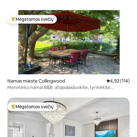
Mėgstamas svečių
Svečių mėgstamiausias
Namas mieste Collingwood
Vidutinis įverti
4,92 (114)
Menininko namai B&B: atsipalaiduokite, tyrinėkite
Collingwood
Mėgstamas svečių
Svečių mėgstamiausias