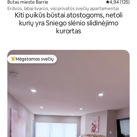
Butas mieste Barrie
Vidutinis įverti
4,94 (125)
Erdvūs, labai švarūs, visi privatūs svečių apartamentai
Kiti puikūs būstai atostogoms, netoli
kurių yra Sniego slėnio slidinėjimo
kurortas
Mėgstamas svečių
Svečių mėgstamiausias