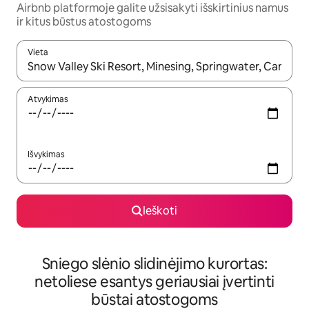
Airbnb platformoje galite užsisakyti išskirtinius namus
ir kitus būstus atostogoms
Vieta
Kai pasirodys paieškos rezultatai, juos naršyti galite naudodam
Atvykimas
Išvykimas
Ieškoti
Sniego slėnio slidinėjimo kurortas:
netoliese esantys geriausiai įvertinti
būstai atostogoms