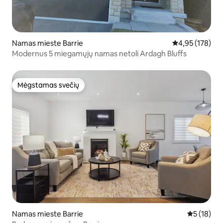
Namas mieste Barrie
Vidutinis įverti
4,95 (178)
Modernus 5 miegamųjų namas netoli Ardagh Bluffs
Mėgstamas svečių
Mėgstamas svečių
Namas mieste Barrie
Vidutinis į
5 (18)