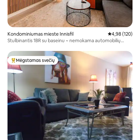
Kondominiumas mieste Innisfil
Vidutinis įverti
4,98 (120)
Stulbinantis 1BR su baseinu ~ nemokama automobilių
stovėjimo aikštelė ir savarankiškas atvykimas
Mėgstamas svečių
Svečių mėgstamiausias