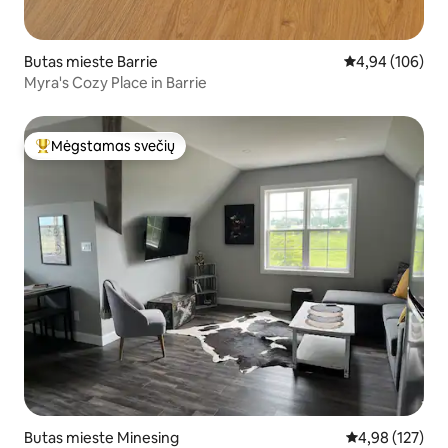
Butas mieste Barrie
Vidutinis įverti
4,94 (106)
Myra's Cozy Place in Barrie
Mėgstamas svečių
Svečių mėgstamiausias
Butas mieste Minesing
Vidutinis įverti
4,98 (127)