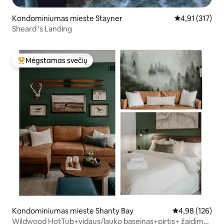
Kondominiumas mieste Stayner
Vidutinis įverti
4,91 (317)
Sheard 's Landing
Mėgstamas svečių
Svečių mėgstamiausias
Kondominiumas mieste Shanty Bay
Vidutinis įverti
4,98 (126)
Wildwood HotTub+vidaus/lauko baseinas+pirtis+ žaidimų