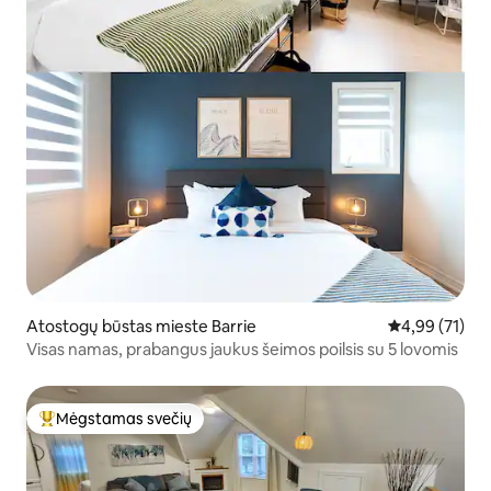
Atostogų būstas mieste Barrie
Vidutinis įvert
4,99 (71)
Visas namas, prabangus jaukus šeimos poilsis su 5 lovomis
Mėgstamas svečių
Svečių mėgstamiausias