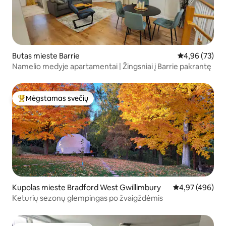
Butas mieste Barrie
Vidutinis įvert
4,96 (73)
Namelio medyje apartamentai | Žingsniai į Barrie pakrantę
Mėgstamas svečių
Svečių mėgstamiausias
Kupolas mieste Bradford West Gwillimbury
Vidutinis įverti
4,97 (496)
Keturių sezonų glempingas po žvaigždėmis