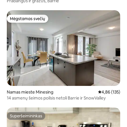
Prabangus ir gražus, Barrie
Mėgstamas svečių
Mėgstamas svečių
Namas mieste Minesing
Vidutinis įverti
4,86 (135)
14 asmenų šeimos poilsis netoli Barrie ir SnowValley
Superšeimininkas
Superšeimininkas