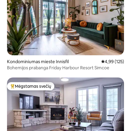
Kondominiumas mieste Innisfil
Vidutinis įverti
4,99 (125)
Bohemijos prabanga Friday Harbour Resort Simcoe
Mėgstamas svečių
Svečių mėgstamiausias