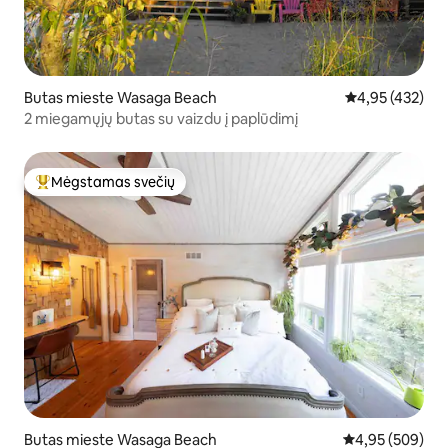
Butas mieste Wasaga Beach
Vidutinis įverti
4,95 (432)
2 miegamųjų butas su vaizdu į paplūdimį
Mėgstamas svečių
Svečių mėgstamiausias
Butas mieste Wasaga Beach
Vidutinis įverti
4,95 (509)