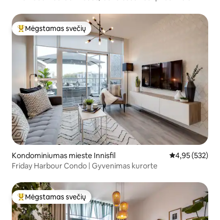
kambarys
Mėgstamas svečių
Svečių mėgstamiausias
Kondominiumas mieste Innisfil
Vidutinis įverti
4,95 (532)
Friday Harbour Condo | Gyvenimas kurorte
Mėgstamas svečių
Svečių mėgstamiausias