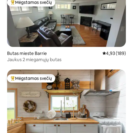
Mėgstamas svečių
Svečių mėgstamiausias
Butas mieste Barrie
Vidutinis įverti
4,93 (189)
Jaukus 2 miegamųjų butas
Mėgstamas svečių
Svečių mėgstamiausias