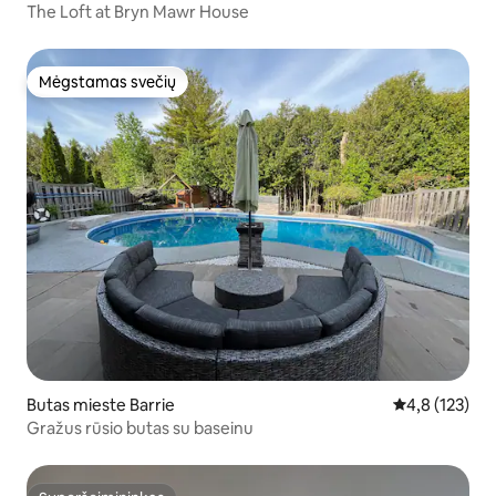
The Loft at Bryn Mawr House
Mėgstamas svečių
Mėgstamas svečių
Butas mieste Barrie
Vidutinis įvert
4,8 (123)
Gražus rūsio butas su baseinu