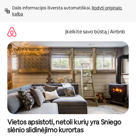
Pereiti
Dalis informacijos išversta automatiškai. 
Rodyti originalo 
prie
kalba
turinio
Įkelkite savo būstą į Airbnb
Vietos apsistoti, netoli kurių yra Sniego
slėnio slidinėjimo kurortas