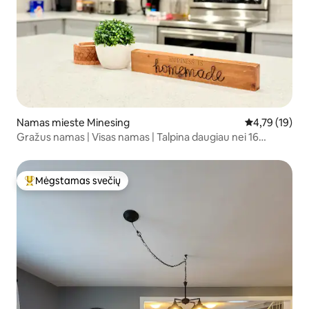
Namas mieste Minesing
Vidutinis įvert
4,79 (19)
Gražus namas | Visas namas | Talpina daugiau nei 16
žmonių
Mėgstamas svečių
Svečių mėgstamiausias