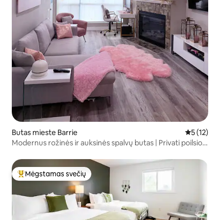
Butas mieste Barrie
Vidutinis į
5 (12)
Modernus rožinės ir auksinės spalvų butas | Privati poilsio
vieta
Mėgstamas svečių
Svečių mėgstamiausias