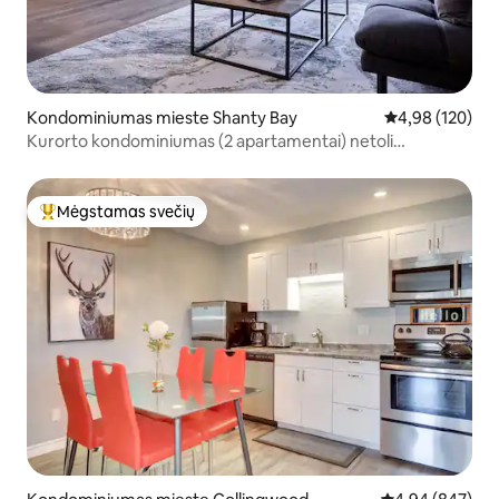
Kondominiumas mieste Shanty Bay
Vidutinis įverti
4,98 (120)
Kurorto kondominiumas (2 apartamentai) netoli
Horseshoe slėnio
Mėgstamas svečių
Svečių mėgstamiausias