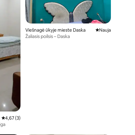
Viešnagė ūkyje mieste Daska
Nauja vieta apsistot
Nauja
Žaliasis poilsis – Daska
Vidutinis įvertinimas: 4,67 iš 5, atsiliepimų: 3
4,67 (3)
iga