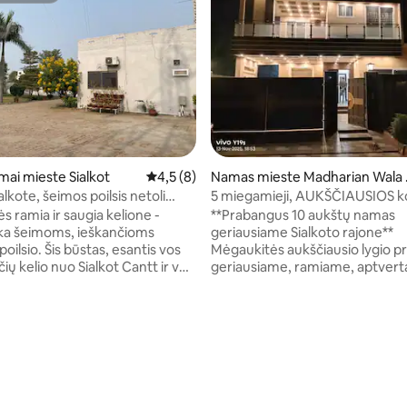
,93 iš 5, atsiliepimų: 14
mai mieste Sialkot
Vidutinis įvertinimas: 4,5 iš 5, atsiliepimų: 8
4,5 (8)
Namas mieste Madharian Wala
alar
lkote, šeimos poilsis netoli
5 miegamieji, AUKŠČIAUSIOS k
10 MARLA namas Citti Housing
 ramia ir saugia kelione -
**Prabangus 10 aukštų namas
inka šeimoms, ieškančioms
geriausiame Sialkoto rajone**
poilsio. Šis būstas, esantis vos
Mėgaukitės aukščiausio lygio 
ių kelio nuo Sialkot Cantt ir vos
geriausiame, ramiame, aptver
ių kelio nuo tokių populiarių
Sialkoto rajone. Šiame nuostab
 McDonald's ir Domino, siūlo
aukštų name yra erdvūs miegam
alaidavimą, tiek lengvą prieigą
kurių kiekviename yra modernu
ra: 3 erdvūs
kambarys. Viskas yra visiškai nau
i su dvigulėmis lovomis ir
sukurta laikantis aukščiausios 
 Jaukus poilsio
Mėgaukitės visapusiška pagalba
r pilnai įrengta virtuvė
aukščiausios kokybės patogumai
etoje visą parą be poilsio
įrengta virtuve, greitu belaidži