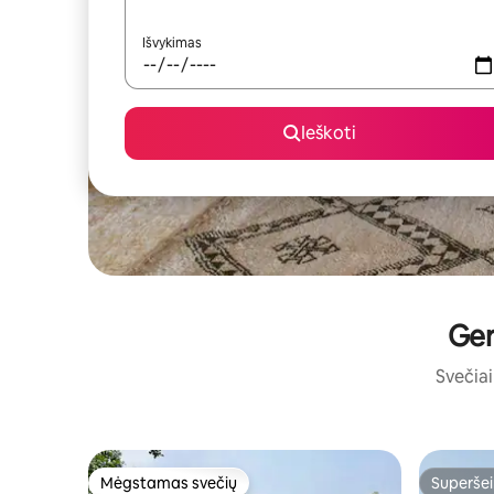
Išvykimas
Ieškoti
Ger
Svečiai 
Mėgstamas svečių
Superšei
Mėgstamas svečių
Superšei