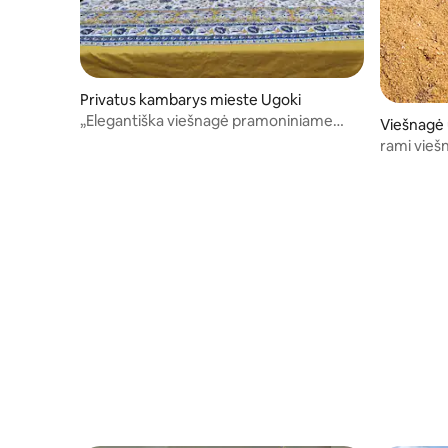
Privatus kambarys mieste Ugoki
„Elegantiška viešnagė pramoniniame
Viešnagė 
eksporto centre Sialkote“
rami vieš
Sialkote