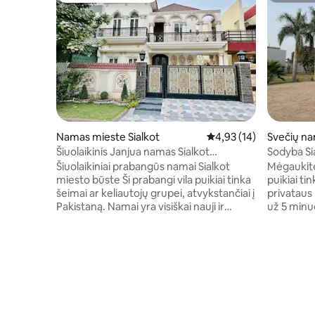
Namas mieste Sialkot
Vidutinis įvertinimas: 4
4,93 (14)
Svečių na
Šiuolaikinis Janjua namas Sialkot
Sodyba Sia
ispaniškame dizaine
Kantto
Šiuolaikiniai prabangūs namai Sialkot
Mėgaukitės
miesto būste Ši prabangi vila puikiai tinka
puikiai t
šeimai ar keliautojų grupei, atvykstančiai į
privataus 
Pakistaną. Namai yra visiškai nauji ir
už 5 minuč
švarūs. Jame yra visi patogumai, kurių
už 7 minuč
reikia šeimai. Taip pat yra UPS atsarginė
vietų kaip
kopija. 4 miegamieji - 3 karališko dydžio
tiek atsip
lovos – 2 viengulės lovos 4 vonios
prie pramogų. Sodyboje y
kambariai su stovinčiais dušais prie
miegamiej
kiekvieno miegamojo 2 Virtuvės su
vonios kambariais
dujinėmis viryklėmis Šaldytuvas ir
kambarys i
mikrobangų krosnelė 2 Svetainės
Apsauga vi