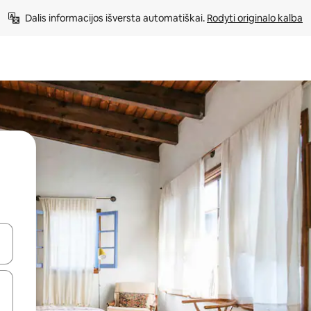
Dalis informacijos išversta automatiškai. 
Rodyti originalo kalba
alite naudodami rodykles aukštyn ir žemyn arba liesdami ir braukdami p