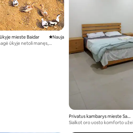
ūkyje mieste Baidar
Nauja vieta apsistoti
Nauja
nagė ūkyje netoli manęs,
Privatus kambarys mieste Sam
brial
Sialkot oro uosto komforto uže