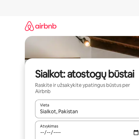
Pereiti
prie
turinio
Sialkot: atostogų būstai
Raskite ir užsakykite ypatingus būstus per
Airbnb
Vieta
Kai pasirodys paieškos rezultatai, juos naršyti g
Atvykimas