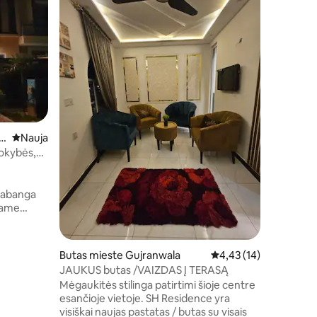
ng Sche
Baseinas
100 % sau
🔒 Visiška
nuosavybė
tinka mo
visišku komfortu. 🏊
privatus baseinas:
gražiai p
galima mėgau
teikianti žaluma: Vešl
 K
Nauja vieta apsistoti
Nauja
tyli apli
miesto triukšmo. 🍢 
okybės,
kepsniams kepti: Švi
su šašlykinės zon
laiką jau 
prabanga
tame
iame 10
ieji,
s vonios
Butas mieste Gujranwala
Vidutinis įvertinimas: 4
4,43 (14)
ja ir
JAUKUS butas /VAIZDAS Į TERASĄ
kokybės.
Mėgaukitės stilinga patirtimi šioje centre
,
esančioje vietoje. SH Residence yra
s, pilnai
visiškai naujas pastatas / butas su visais
u internetu