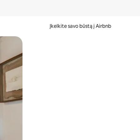
Įkelkite savo būstą į Airbnb
er ekraną.