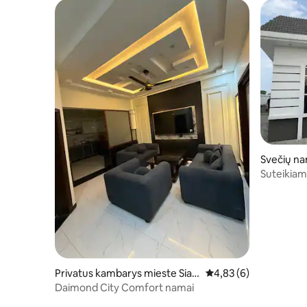
Svečių na
Suteikiam
Privatus kambarys mieste Sialk
Vidutinis įvertinimas: 4
4,83 (6)
ot
Daimond City Comfort namai