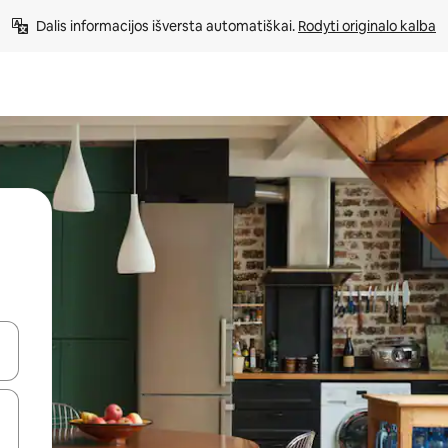
Dalis informacijos išversta automatiškai. 
Rodyti originalo kalba
alite naudodami rodykles aukštyn ir žemyn arba liesdami ir braukdami p