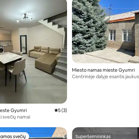
s: 5 iš 5, atsiliepimų: 7
Miesto namas mieste Gyumri
Centrinėje dalyje esantis jauku
namas su gražiu sodu
este Gyumri
Vidutinis įvertinimas: 5 iš 5, atsiliepimų: 3
5 (3)
ki svečių namai
amas svečių
Superšeimininkas