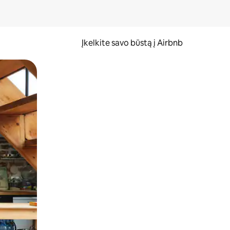
Įkelkite savo būstą į Airbnb
er ekraną.