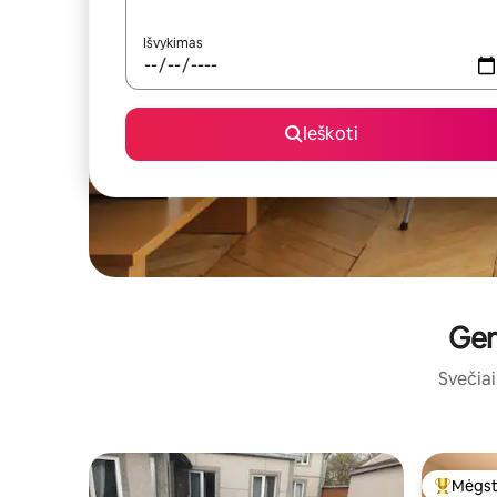
Išvykimas
Ieškoti
Ger
Svečiai 
Mėgst
Svečių 