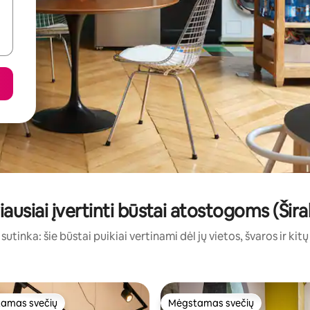
iausiai įvertinti būstai atostogoms (Šira
sutinka: šie būstai puikiai vertinami dėl jų vietos, švaros ir kit
amas svečių
Mėgstamas svečių
mėgstamiausias
Mėgstamas svečių