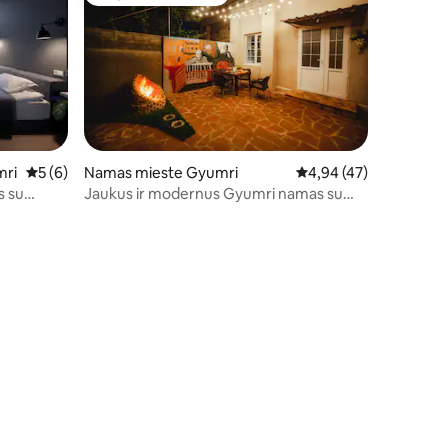
Mėgstamas svečių
Namas mieste Gyumri
Vidutinis įvertinimas: 4
4,94 (47)
mri
Vidutinis įvertinimas: 5 iš 5, atsiliepimų: 6
5 (6)
Jaukus ir modernus Gyumri namas su
s su
sodu