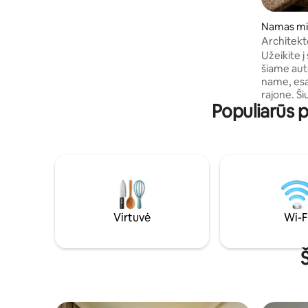
su atviru grindų planu.
Namas mi
Architek
Užeikite į
šiame aut
name, esa
rajone. Š
Populiarūs 
namuose i
istorinės 
akmens si
aukščio l
interjeru.
visą dieną
suteikia j
kelio pės
kavinių, m
Virtuvė
Wi-F
centro.