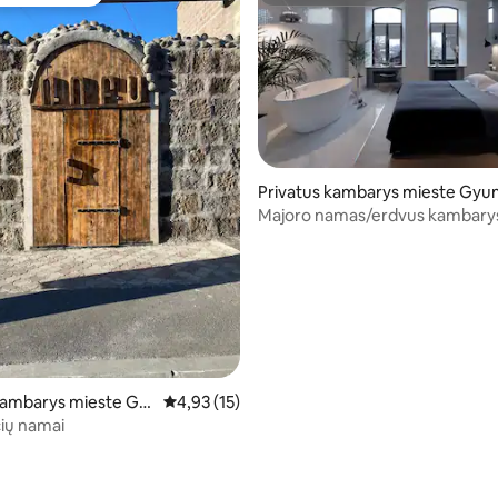
mėgstamiausias
Superšeimininkas
98 iš 5, atsiliepimų: 59
Privatus kambarys mieste Gyu
Majoro namas/erdvus kambary
vonios kambariu
kambarys mieste Gy
Vidutinis įvertinimas: 4,93 iš 5, atsiliepimų: 15
4,93 (15)
ių namai