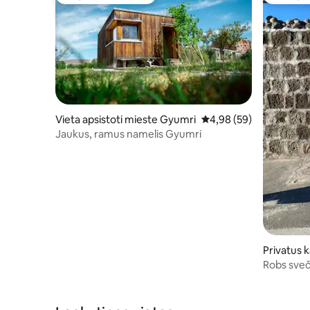
Mėgstamas svečių
Svečių 
Vieta apsistoti mieste Gyumri
Vidutinis įvertinimas: 4,
4,98 (59)
Jaukus, ramus namelis Gyumri
Privatus 
umri
Robs sveč