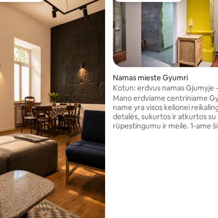
 4,5 iš 5, atsiliepimų: 4
Namas mieste Gyumri
Kotun: erdvus namas Gjumyje 
aukšte
Mano erdviame centriniame G
name yra visos kelionei reikalin
detalės, sukurtos ir atkurtos su
rūpestingumu ir meile. 1-ame ši
aukštų namo aukšte su beviltišk
yra 4 miegamieji, 5 lovos iki 7 sv
Rūsyje rasite unikalų barą, vyno
kambarį.Be patogumų patalpos
lauko virtuvė, 2 vonios kambaria
veranda nuo garažo, kepsninė 
Viską namuose aprūpina savinin
rūpestingai ir galvodami apie sv
komfortą.