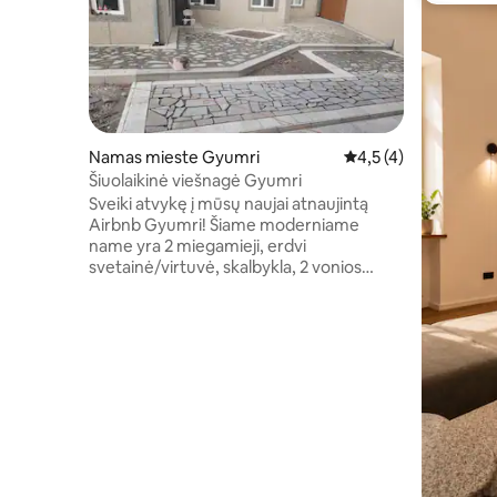
Namas mieste Gyumri
Vidutinis įvertinimas:
4,5 (4)
Šiuolaikinė viešnagė Gyumri
Sveiki atvykę į mūsų naujai atnaujintą
Airbnb Gyumri! Šiame moderniame
name yra 2 miegamieji, erdvi
svetainė/virtuvė, skalbykla, 2 vonios
kambariai ir plytelių grindys su granito
stalviršiais. Ramiai miegokite karališko
dydžio lovoje arba 2 viengulėse lovose su
papildoma miegojimo vieta ant sofos-
lovos. Mėgaukitės kepsninėmis lauke ir
vidaus/lauko poilsio zonomis.
Atsipalaiduokite didžiuliame kieme su
nauju šuliniu, pritvirtintu metaliniais
vartais, pilnu garažu. Patirkite ramybę ir
modernų komfortą šiame poilsiavietėje