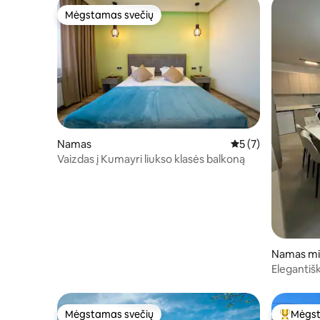
Mėgstamas svečių
Mėgstamas svečių
Namas
Vidutinis įvertinima
5 (7)
Vaizdas į Kumayri liukso klasės balkoną
Namas mi
Elegantiš
Mėgstamas svečių
Mėgst