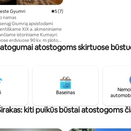
este Gyumri
Vidutinis įvertinimas: 5 iš 5, atsiliepimų: 7
5 (7)
to namas
 senąjį Giumrią apsistodami
entiškame XIX a. akmeniniame
nčiame istoriniame Kumayri
iuose erdviuose 90 kv. m ploto
patogumai atostogoms skirtuose būstuo
šsaugotos medinės grindys,
durys, storos juodo tufo
enos ir įspūdingos 4 metrų
ubos dera su ramiu, moderniu
 Dideli saulės apšviesti langai
 pripildo erdvę šilumos ir
ai savitumo. Vos už kelių minučių
čiomis nuo Vardanants aikštės,
Nemok
uziejų ir kultūrinio miesto
i
Baseinas
automobi
Širakas: kiti puikūs būstai atostogoms či