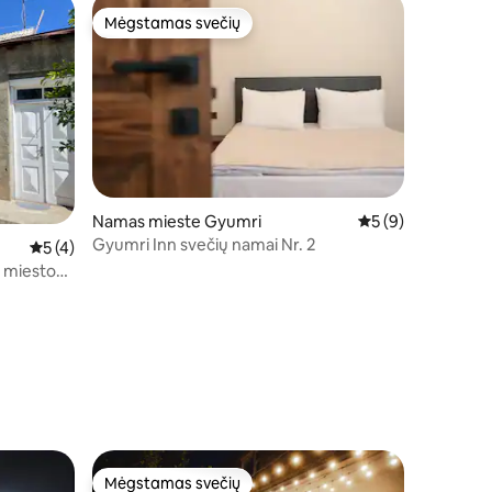
Mėgstamas svečių
Mėgstamas svečių
Namas mieste Gyumri
Vidutinis įvertinima
5 (9)
Gyumri Inn svečių namai Nr. 2
Vidutinis įvertinimas: 5 iš 5, atsiliepimų: 4
5 (4)
s miesto
Mėgstamas svečių