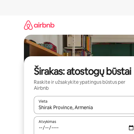
Pereiti
prie
turinio
Širakas: atostogų būstai
Raskite ir užsakykite ypatingus būstus per
Airbnb
Vieta
Kai pasirodys paieškos rezultatai, juos naršyti g
Atvykimas